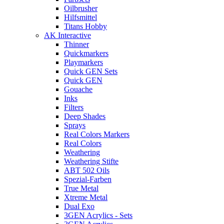
Oilbrusher
Hilfsmittel
Titans Hobby
AK Interactive
Thinner
Quickmarkers
Playmarkers
Quick GEN Sets
Quick GEN
Gouache
Inks
Filters
Deep Shades
Sprays
Real Colors Markers
Real Colors
Weathering
Weathering Stifte
ABT 502 Oils
Spezial-Farben
True Metal
Xtreme Metal
Dual Exo
3GEN Acrylics - Sets