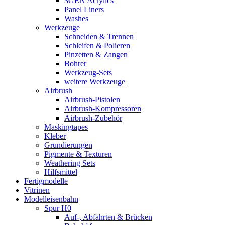
3GEN Acrylics
Panel Liners
Washes
Werkzeuge
Schneiden & Trennen
Schleifen & Polieren
Pinzetten & Zangen
Bohrer
Werkzeug-Sets
weitere Werkzeuge
Airbrush
Airbrush-Pistolen
Airbrush-Kompressoren
Airbrush-Zubehör
Maskingtapes
Kleber
Grundierungen
Pigmente & Texturen
Weathering Sets
Hilfsmittel
Fertigmodelle
Vitrinen
Modelleisenbahn
Spur H0
Auf-, Abfahrten & Brücken