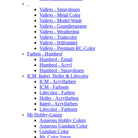
Vallejo - Spraydosen
Vallejo - Metal Color
Vallejo - Model Wash
Vallejo - Grundierungen
Vallejo - Weathering
Vallejo - Traincolor
Vallejo - Hilfsmittel
Vallejo - Premium RC-Color
Farben - Humbrol
Humbrol - Email
Humbrol - Acryl
Humbrol - Spraydosen
ICM, Italeri, Heller & Lifecolor
ICM - Acrylfarben
ICM - Farbsets
Lifecolor - Farben
Heller - Acrylfarben
Italeri - Acrylfarben
Lifecolor - Farbsets
Mr Hobby-Gunze
Aqueous Hobby Colors
Aqueous Gundam Color
Gundam Color
Mr. Color Spray