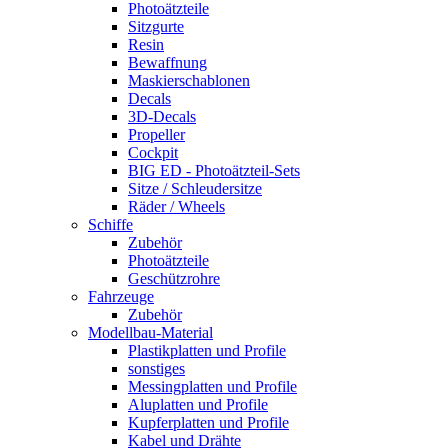
Photoätzteile
Sitzgurte
Resin
Bewaffnung
Maskierschablonen
Decals
3D-Decals
Propeller
Cockpit
BIG ED - Photoätzteil-Sets
Sitze / Schleudersitze
Räder / Wheels
Schiffe
Zubehör
Photoätzteile
Geschützrohre
Fahrzeuge
Zubehör
Modellbau-Material
Plastikplatten und Profile
sonstiges
Messingplatten und Profile
Aluplatten und Profile
Kupferplatten und Profile
Kabel und Drähte