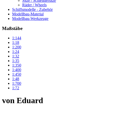
Sitze / Schleudersitze
Räder / Wheels
Schiffsmodelle - Zubehör
Modellbau-Material
Modellbau-Werkzeuge
Maßstäbe
1:144
1:18
1:200
1:24
1:32
1:35
1:350
1:400
1:450
1:48
1:700
1:72
von Eduard