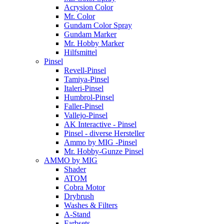
Acrysion Color
Mr. Color
Gundam Color Spray
Gundam Marker
Mr. Hobby Marker
Hilfsmittel
Pinsel
Revell-Pinsel
Tamiya-Pinsel
Italeri-Pinsel
Humbrol-Pinsel
Faller-Pinsel
Vallejo-Pinsel
AK Interactive - Pinsel
Pinsel - diverse Hersteller
Ammo by MIG -Pinsel
Mr. Hobby-Gunze Pinsel
AMMO by MIG
Shader
ATOM
Cobra Motor
Drybrush
Washes & Filters
A-Stand
Farbsets