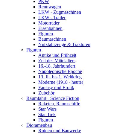
PKW
Rennwagen
LKW - Zugmaschinen
LKW - Trailer
Motorräder
Eisenbahnen
Figuren
Baumaschinen
Nutzfahrzeuge & Traktoren
Figuren
Antike und Frühzeit
Zeit des Mittelalters
16.-18. Jahrhundert
Napoleonische Epoche
19. Jh. bis 1. Weltkrieg
Moderne (1918 - heute)
Fantasy und Erotik
Zubehör
Raumfahrt - Science Fiction
Raketen, Raumschiffe
Star Wars
Star Trek
Figuren
Dioramenbau
Ruinen und Bauwerke