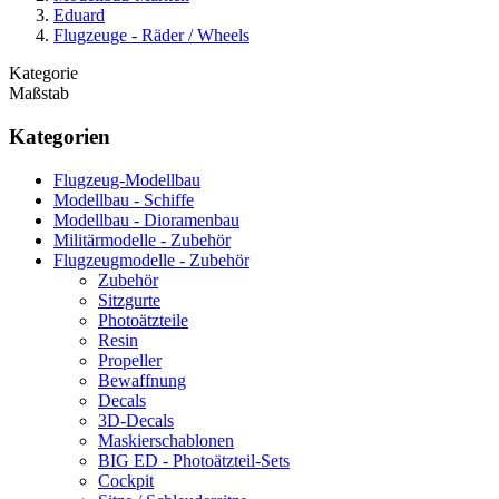
Eduard
Flugzeuge - Räder / Wheels
Kategorie
Maßstab
Kategorien
Flugzeug-Modellbau
Modellbau - Schiffe
Modellbau - Dioramenbau
Militärmodelle - Zubehör
Flugzeugmodelle - Zubehör
Zubehör
Sitzgurte
Photoätzteile
Resin
Propeller
Bewaffnung
Decals
3D-Decals
Maskierschablonen
BIG ED - Photoätzteil-Sets
Cockpit