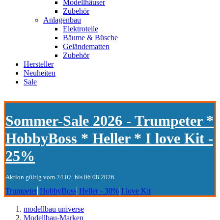
Modellhäuser
Zubehör
Anlagenbau
Elektroteile
Bäume & Büsche
Geländematten
Zubehör
Hersteller
Neuheiten
Sale
Sommer-Sale 2026 - Trumpeter *
HobbyBoss * Heller * I love Kit -
25%
Aktion gültig vom 24.07. bis 06.08.2026
Trumpeter
HobbyBoss
Heller - 30%
I love Kit
modellbau universe
Modellbau-Marken