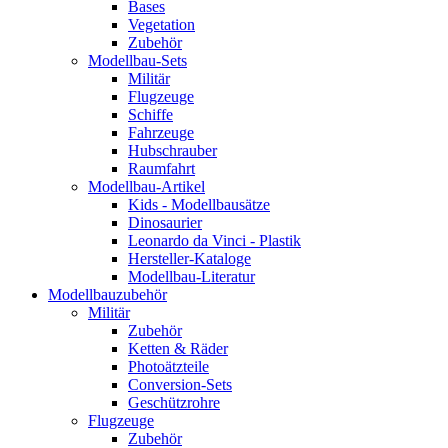
Bases
Vegetation
Zubehör
Modellbau-Sets
Militär
Flugzeuge
Schiffe
Fahrzeuge
Hubschrauber
Raumfahrt
Modellbau-Artikel
Kids - Modellbausätze
Dinosaurier
Leonardo da Vinci - Plastik
Hersteller-Kataloge
Modellbau-Literatur
Modellbauzubehör
Militär
Zubehör
Ketten & Räder
Photoätzteile
Conversion-Sets
Geschützrohre
Flugzeuge
Zubehör