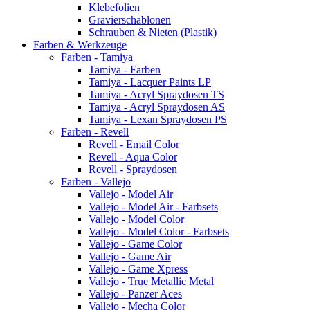
Klebefolien
Gravierschablonen
Schrauben & Nieten (Plastik)
Farben & Werkzeuge
Farben - Tamiya
Tamiya - Farben
Tamiya - Lacquer Paints LP
Tamiya - Acryl Spraydosen TS
Tamiya - Acryl Spraydosen AS
Tamiya - Lexan Spraydosen PS
Farben - Revell
Revell - Email Color
Revell - Aqua Color
Revell - Spraydosen
Farben - Vallejo
Vallejo - Model Air
Vallejo - Model Air - Farbsets
Vallejo - Model Color
Vallejo - Model Color - Farbsets
Vallejo - Game Color
Vallejo - Game Air
Vallejo - Game Xpress
Vallejo - True Metallic Metal
Vallejo - Panzer Aces
Vallejo - Mecha Color