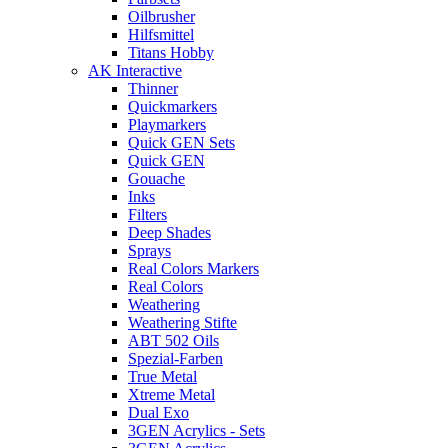
Oilbrusher
Hilfsmittel
Titans Hobby
AK Interactive
Thinner
Quickmarkers
Playmarkers
Quick GEN Sets
Quick GEN
Gouache
Inks
Filters
Deep Shades
Sprays
Real Colors Markers
Real Colors
Weathering
Weathering Stifte
ABT 502 Oils
Spezial-Farben
True Metal
Xtreme Metal
Dual Exo
3GEN Acrylics - Sets