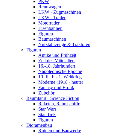
PKW
Rennwagen
LKW - Zugmaschinen
LKW - Trailer
Motorräder
Eisenbahnen
Figuren
Baumaschinen
Nutzfahrzeuge & Traktoren
Figuren
Antike und Frühzeit
Zeit des Mittelalters
16.-18. Jahrhundert
Napoleonische Epoche
19. Jh. bis 1. Weltkrieg
Moderne (1918 - heute)
Fantasy und Erotik
Zubehör
Raumfahrt - Science Fiction
Raketen, Raumschiffe
Star Wars
Star Trek
Figuren
Dioramenbau
Ruinen und Bauwerke