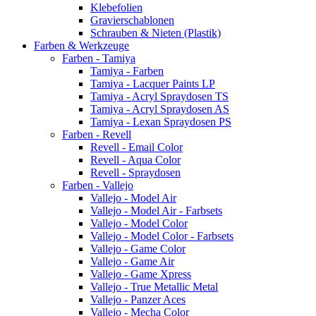
Klebefolien
Gravierschablonen
Schrauben & Nieten (Plastik)
Farben & Werkzeuge
Farben - Tamiya
Tamiya - Farben
Tamiya - Lacquer Paints LP
Tamiya - Acryl Spraydosen TS
Tamiya - Acryl Spraydosen AS
Tamiya - Lexan Spraydosen PS
Farben - Revell
Revell - Email Color
Revell - Aqua Color
Revell - Spraydosen
Farben - Vallejo
Vallejo - Model Air
Vallejo - Model Air - Farbsets
Vallejo - Model Color
Vallejo - Model Color - Farbsets
Vallejo - Game Color
Vallejo - Game Air
Vallejo - Game Xpress
Vallejo - True Metallic Metal
Vallejo - Panzer Aces
Vallejo - Mecha Color