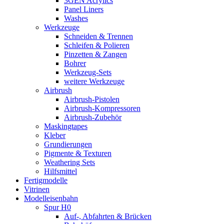
3GEN Acrylics
Panel Liners
Washes
Werkzeuge
Schneiden & Trennen
Schleifen & Polieren
Pinzetten & Zangen
Bohrer
Werkzeug-Sets
weitere Werkzeuge
Airbrush
Airbrush-Pistolen
Airbrush-Kompressoren
Airbrush-Zubehör
Maskingtapes
Kleber
Grundierungen
Pigmente & Texturen
Weathering Sets
Hilfsmittel
Fertigmodelle
Vitrinen
Modelleisenbahn
Spur H0
Auf-, Abfahrten & Brücken