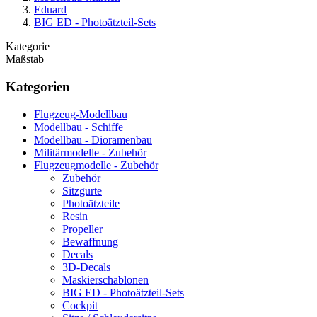
Eduard
BIG ED - Photoätzteil-Sets
Kategorie
Maßstab
Kategorien
Flugzeug-Modellbau
Modellbau - Schiffe
Modellbau - Dioramenbau
Militärmodelle - Zubehör
Flugzeugmodelle - Zubehör
Zubehör
Sitzgurte
Photoätzteile
Resin
Propeller
Bewaffnung
Decals
3D-Decals
Maskierschablonen
BIG ED - Photoätzteil-Sets
Cockpit