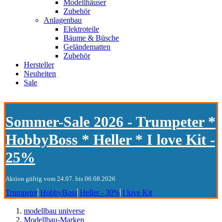
Modellhäuser
Zubehör
Anlagenbau
Elektroteile
Bäume & Büsche
Geländematten
Zubehör
Hersteller
Neuheiten
Sale
Sommer-Sale 2026 - Trumpeter *
HobbyBoss * Heller * I love Kit -
25%
Aktion gültig vom 24.07. bis 06.08.2026
Trumpeter
HobbyBoss
Heller - 30%
I love Kit
modellbau universe
Modellbau-Marken