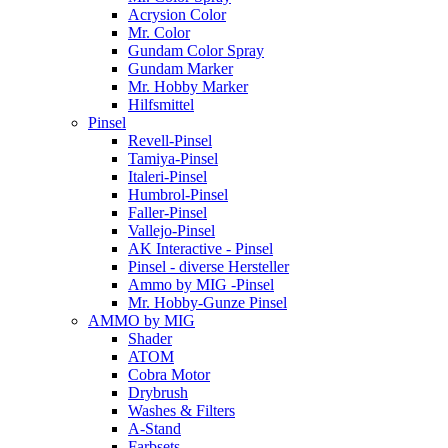
Acrysion Color
Mr. Color
Gundam Color Spray
Gundam Marker
Mr. Hobby Marker
Hilfsmittel
Pinsel
Revell-Pinsel
Tamiya-Pinsel
Italeri-Pinsel
Humbrol-Pinsel
Faller-Pinsel
Vallejo-Pinsel
AK Interactive - Pinsel
Pinsel - diverse Hersteller
Ammo by MIG -Pinsel
Mr. Hobby-Gunze Pinsel
AMMO by MIG
Shader
ATOM
Cobra Motor
Drybrush
Washes & Filters
A-Stand
Farbsets