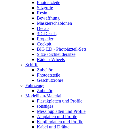
Photoätzteile
Sitzgurte
Resin
Bewaffnung
Maskierschablonen
Decals
3D-Decals
Propeller
Cockpit
BIG ED - Photoätzteil-Sets
Sitze / Schleudersitze
Räder / Wheels
Schiffe
Zubehör
Photoätzteile
Geschützrohre
Fahrzeuge
Zubehör
Modellbau-Material
Plastikplatten und Profile
sonstiges
Messingplatten und Profile
Aluplatten und Profile
Kupferplatten und Profile
Kabel und Drähte