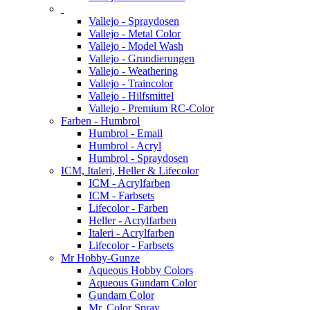
Vallejo - Spraydosen
Vallejo - Metal Color
Vallejo - Model Wash
Vallejo - Grundierungen
Vallejo - Weathering
Vallejo - Traincolor
Vallejo - Hilfsmittel
Vallejo - Premium RC-Color
Farben - Humbrol
Humbrol - Email
Humbrol - Acryl
Humbrol - Spraydosen
ICM, Italeri, Heller & Lifecolor
ICM - Acrylfarben
ICM - Farbsets
Lifecolor - Farben
Heller - Acrylfarben
Italeri - Acrylfarben
Lifecolor - Farbsets
Mr Hobby-Gunze
Aqueous Hobby Colors
Aqueous Gundam Color
Gundam Color
Mr. Color Spray