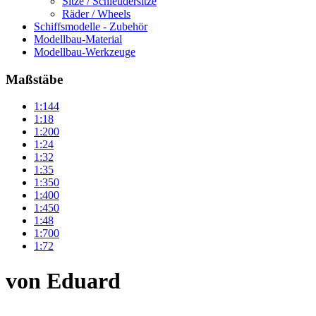
Sitze / Schleudersitze
Räder / Wheels
Schiffsmodelle - Zubehör
Modellbau-Material
Modellbau-Werkzeuge
Maßstäbe
1:144
1:18
1:200
1:24
1:32
1:35
1:350
1:400
1:450
1:48
1:700
1:72
von Eduard