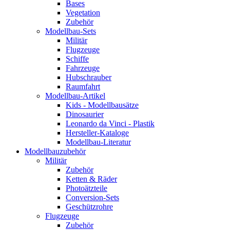
Bases
Vegetation
Zubehör
Modellbau-Sets
Militär
Flugzeuge
Schiffe
Fahrzeuge
Hubschrauber
Raumfahrt
Modellbau-Artikel
Kids - Modellbausätze
Dinosaurier
Leonardo da Vinci - Plastik
Hersteller-Kataloge
Modellbau-Literatur
Modellbauzubehör
Militär
Zubehör
Ketten & Räder
Photoätzteile
Conversion-Sets
Geschützrohre
Flugzeuge
Zubehör