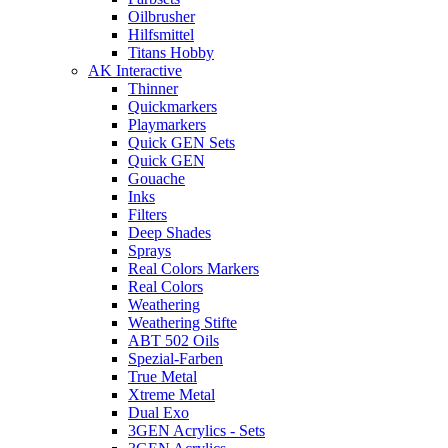
Oilbrusher
Hilfsmittel
Titans Hobby
AK Interactive
Thinner
Quickmarkers
Playmarkers
Quick GEN Sets
Quick GEN
Gouache
Inks
Filters
Deep Shades
Sprays
Real Colors Markers
Real Colors
Weathering
Weathering Stifte
ABT 502 Oils
Spezial-Farben
True Metal
Xtreme Metal
Dual Exo
3GEN Acrylics - Sets