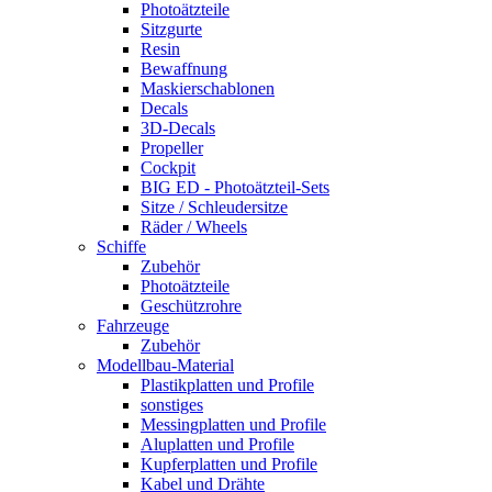
Photoätzteile
Sitzgurte
Resin
Bewaffnung
Maskierschablonen
Decals
3D-Decals
Propeller
Cockpit
BIG ED - Photoätzteil-Sets
Sitze / Schleudersitze
Räder / Wheels
Schiffe
Zubehör
Photoätzteile
Geschützrohre
Fahrzeuge
Zubehör
Modellbau-Material
Plastikplatten und Profile
sonstiges
Messingplatten und Profile
Aluplatten und Profile
Kupferplatten und Profile
Kabel und Drähte