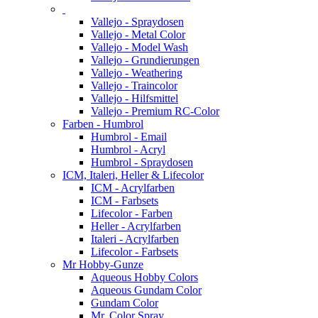
Vallejo - Spraydosen
Vallejo - Metal Color
Vallejo - Model Wash
Vallejo - Grundierungen
Vallejo - Weathering
Vallejo - Traincolor
Vallejo - Hilfsmittel
Vallejo - Premium RC-Color
Farben - Humbrol
Humbrol - Email
Humbrol - Acryl
Humbrol - Spraydosen
ICM, Italeri, Heller & Lifecolor
ICM - Acrylfarben
ICM - Farbsets
Lifecolor - Farben
Heller - Acrylfarben
Italeri - Acrylfarben
Lifecolor - Farbsets
Mr Hobby-Gunze
Aqueous Hobby Colors
Aqueous Gundam Color
Gundam Color
Mr. Color Spray