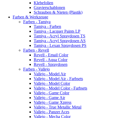
Klebefolien
Gravierschablonen
Schrauben & Nieten (Plastik)
Farben & Werkzeuge
Farben - Tamiya
Tamiya - Farben
Tamiya - Lacquer Paints LP
Tamiya - Acryl Spraydosen TS
Tamiya - Acryl Spraydosen AS
Tamiya - Lexan Spraydosen PS
Farben - Revell
Revell - Email Color
Revell - Aqua Color
Revell - Spraydosen
Farben - Vallejo
Vallejo - Model Air
Vallejo - Model Air - Farbsets
Vallejo - Model Color
Vallejo - Model Color - Farbsets
Vallejo - Game Color
Vallejo - Game Air
Vallejo - Game Xpress
Vallejo - True Metallic Metal
Vallejo - Panzer Aces
Vallejo - Mecha Color