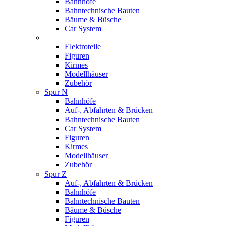
Bahnhöfe
Bahntechnische Bauten
Bäume & Büsche
Car System
Elektroteile
Figuren
Kirmes
Modellhäuser
Zubehör
Spur N
Bahnhöfe
Auf-, Abfahrten & Brücken
Bahntechnische Bauten
Car System
Figuren
Kirmes
Modellhäuser
Zubehör
Spur Z
Auf-, Abfahrten & Brücken
Bahnhöfe
Bahntechnische Bauten
Bäume & Büsche
Figuren