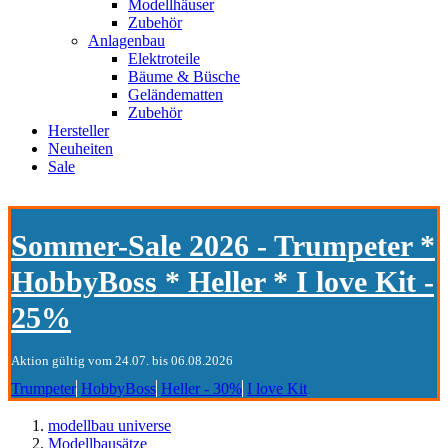
Modellhäuser
Zubehör
Anlagenbau
Elektroteile
Bäume & Büsche
Geländematten
Zubehör
Hersteller
Neuheiten
Sale
Sommer-Sale 2026 - Trumpeter *
HobbyBoss * Heller * I love Kit -
25%
Aktion gültig vom 24.07. bis 06.08.2026
Trumpeter
HobbyBoss
Heller - 30%
I love Kit
modellbau universe
Modellbausätze