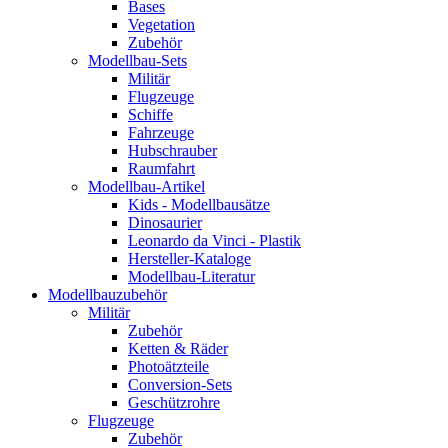
Bases
Vegetation
Zubehör
Modellbau-Sets
Militär
Flugzeuge
Schiffe
Fahrzeuge
Hubschrauber
Raumfahrt
Modellbau-Artikel
Kids - Modellbausätze
Dinosaurier
Leonardo da Vinci - Plastik
Hersteller-Kataloge
Modellbau-Literatur
Modellbauzubehör
Militär
Zubehör
Ketten & Räder
Photoätzteile
Conversion-Sets
Geschützrohre
Flugzeuge
Zubehör