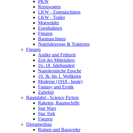
PKW
Rennwagen
LKW - Zugmaschinen
LKW - Trailer
Motorräder
Eisenbahnen
Figuren
Baumaschinen
Nutzfahrzeuge & Traktoren
Figuren
Antike und Frühzeit
Zeit des Mittelalters
16.-18. Jahrhundert
Napoleonische Epoche
19. Jh. bis 1. Weltkrieg
Moderne (1918 - heute)
Fantasy und Erotik
Zubehör
Raumfahrt - Science Fiction
Raketen, Raumschiffe
Star Wars
Star Trek
Figuren
Dioramenbau
Ruinen und Bauwerke