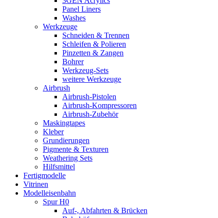
3GEN Acrylics
Panel Liners
Washes
Werkzeuge
Schneiden & Trennen
Schleifen & Polieren
Pinzetten & Zangen
Bohrer
Werkzeug-Sets
weitere Werkzeuge
Airbrush
Airbrush-Pistolen
Airbrush-Kompressoren
Airbrush-Zubehör
Maskingtapes
Kleber
Grundierungen
Pigmente & Texturen
Weathering Sets
Hilfsmittel
Fertigmodelle
Vitrinen
Modelleisenbahn
Spur H0
Auf-, Abfahrten & Brücken