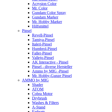
Acrysion Color
Mr. Color
Gundam Color Spray
Gundam Marker
Mr. Hobby Marker
Hilfsmittel
Pinsel
Revell-Pinsel
Tamiya-Pinsel
Italeri-Pinsel
Humbrol-Pinsel
Faller-Pinsel
Vallejo-Pinsel
AK Interactive - Pinsel
Pinsel - diverse Hersteller
Ammo by MIG -Pinsel
Mr. Hobby-Gunze Pinsel
AMMO by MIG
Shader
ATOM
Cobra Motor
Drybrush
Washes & Filters
A-Stand
Farbsets