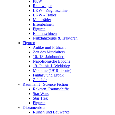
PKW
Rennwagen
LKW - Zugmaschinen
LKW - Trailer
Motorräder
Eisenbahnen
Figuren
Baumaschinen
Nutzfahrzeuge & Traktoren
Figuren
Antike und Frühzeit
Zeit des Mittelalters
16.-18. Jahrhundert
Napoleonische Epoche
19. Jh. bis 1. Weltkrieg
Moderne (1918 - heute)
Fantasy und Erotik
Zubehör
Raumfahrt - Science Fiction
Raketen, Raumschiffe
Star Wars
Star Trek
Figuren
Dioramenbau
Ruinen und Bauwerke