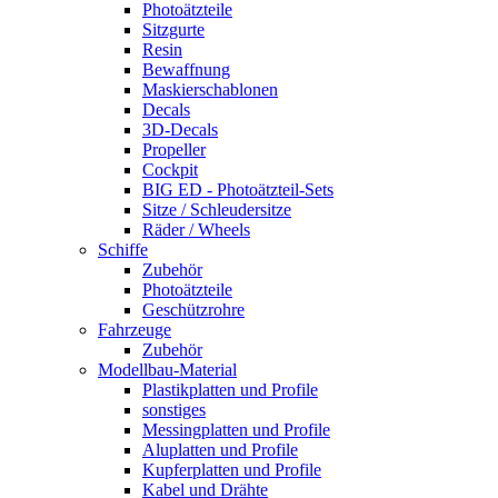
Photoätzteile
Sitzgurte
Resin
Bewaffnung
Maskierschablonen
Decals
3D-Decals
Propeller
Cockpit
BIG ED - Photoätzteil-Sets
Sitze / Schleudersitze
Räder / Wheels
Schiffe
Zubehör
Photoätzteile
Geschützrohre
Fahrzeuge
Zubehör
Modellbau-Material
Plastikplatten und Profile
sonstiges
Messingplatten und Profile
Aluplatten und Profile
Kupferplatten und Profile
Kabel und Drähte