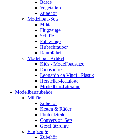
Bases
Vegetation
Zubehör
Modellbau-Sets
Militär
Flugzeuge
Schiffe
Fahrzeuge
Hubschrauber
Raumfahrt
Modellbau-Artikel
Kids - Modellbausätze
Dinosaurier
Leonardo da Vinci - Plastik
Hersteller-Kataloge
Modellbau-Literatur
Modellbauzubehör
Militär
Zubehör
Ketten & Räder
Photoätzteile
Conversion-Sets
Geschützrohre
Flugzeuge
Zubehör