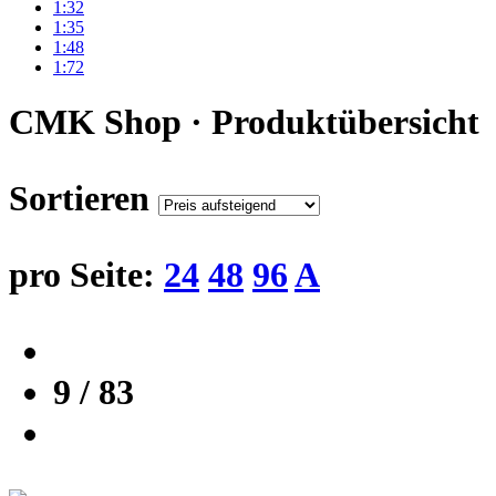
1:32
1:35
1:48
1:72
CMK Shop · Produktübersicht
Sortieren
pro Seite:
24
48
96
A
9 / 83