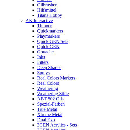
Oilbrusher
Hilfsmittel
Titans Hobby
AK Interactive
Thinner
Quickmarkers
Playmarkers
Quick GEN Sets
Quick GEN
Gouache
Inks
Filters
Deep Shades
Sprays
Real Colors Markers
Real Colors
Weathering
Weathering Stifte
ABT 502 Oils
Spezial-Farben
True Metal
Xtreme Metal
Dual Exo
3GEN Acrylics - Sets