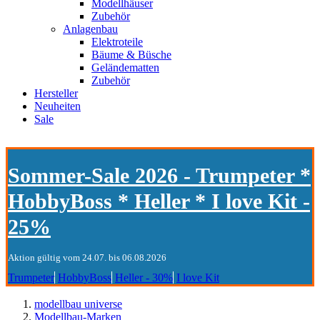
Modellhäuser
Zubehör
Anlagenbau
Elektroteile
Bäume & Büsche
Geländematten
Zubehör
Hersteller
Neuheiten
Sale
Sommer-Sale 2026 - Trumpeter *
HobbyBoss * Heller * I love Kit -
25%
Aktion gültig vom 24.07. bis 06.08.2026
Trumpeter
HobbyBoss
Heller - 30%
I love Kit
modellbau universe
Modellbau-Marken