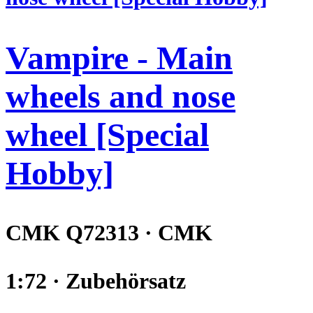
Vampire - Main
wheels and nose
wheel [Special
Hobby]
CMK Q72313 · CMK
1:72 · Zubehörsatz