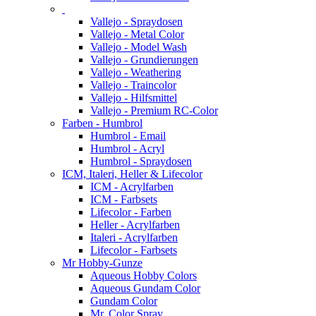
Vallejo - Spraydosen
Vallejo - Metal Color
Vallejo - Model Wash
Vallejo - Grundierungen
Vallejo - Weathering
Vallejo - Traincolor
Vallejo - Hilfsmittel
Vallejo - Premium RC-Color
Farben - Humbrol
Humbrol - Email
Humbrol - Acryl
Humbrol - Spraydosen
ICM, Italeri, Heller & Lifecolor
ICM - Acrylfarben
ICM - Farbsets
Lifecolor - Farben
Heller - Acrylfarben
Italeri - Acrylfarben
Lifecolor - Farbsets
Mr Hobby-Gunze
Aqueous Hobby Colors
Aqueous Gundam Color
Gundam Color
Mr. Color Spray