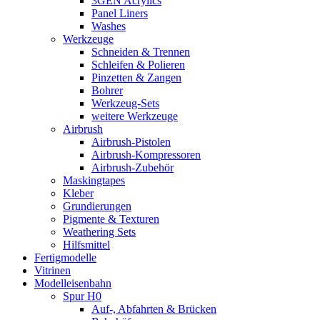
3GEN Acrylics
Panel Liners
Washes
Werkzeuge
Schneiden & Trennen
Schleifen & Polieren
Pinzetten & Zangen
Bohrer
Werkzeug-Sets
weitere Werkzeuge
Airbrush
Airbrush-Pistolen
Airbrush-Kompressoren
Airbrush-Zubehör
Maskingtapes
Kleber
Grundierungen
Pigmente & Texturen
Weathering Sets
Hilfsmittel
Fertigmodelle
Vitrinen
Modelleisenbahn
Spur H0
Auf-, Abfahrten & Brücken