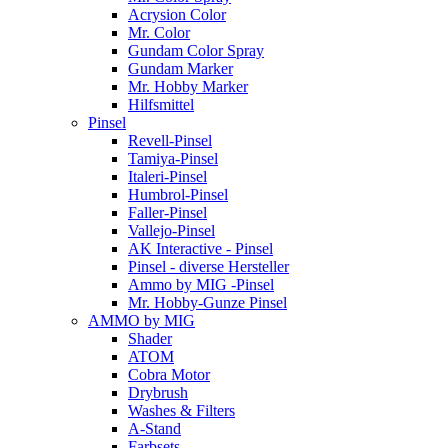
Acrysion Color
Mr. Color
Gundam Color Spray
Gundam Marker
Mr. Hobby Marker
Hilfsmittel
Pinsel
Revell-Pinsel
Tamiya-Pinsel
Italeri-Pinsel
Humbrol-Pinsel
Faller-Pinsel
Vallejo-Pinsel
AK Interactive - Pinsel
Pinsel - diverse Hersteller
Ammo by MIG -Pinsel
Mr. Hobby-Gunze Pinsel
AMMO by MIG
Shader
ATOM
Cobra Motor
Drybrush
Washes & Filters
A-Stand
Farbsets