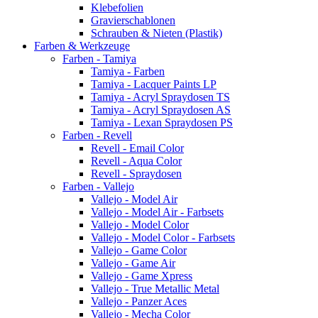
Klebefolien
Gravierschablonen
Schrauben & Nieten (Plastik)
Farben & Werkzeuge
Farben - Tamiya
Tamiya - Farben
Tamiya - Lacquer Paints LP
Tamiya - Acryl Spraydosen TS
Tamiya - Acryl Spraydosen AS
Tamiya - Lexan Spraydosen PS
Farben - Revell
Revell - Email Color
Revell - Aqua Color
Revell - Spraydosen
Farben - Vallejo
Vallejo - Model Air
Vallejo - Model Air - Farbsets
Vallejo - Model Color
Vallejo - Model Color - Farbsets
Vallejo - Game Color
Vallejo - Game Air
Vallejo - Game Xpress
Vallejo - True Metallic Metal
Vallejo - Panzer Aces
Vallejo - Mecha Color