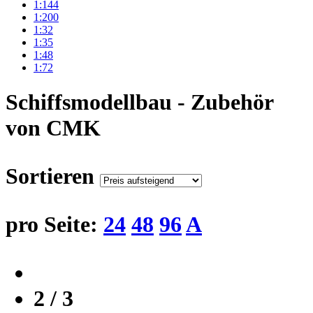
1:144
1:200
1:32
1:35
1:48
1:72
Schiffsmodellbau - Zubehör
von CMK
Sortieren
pro Seite:
24
48
96
A
2 / 3