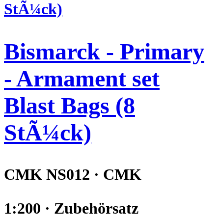
Bismarck - Primary
- Armament set
Blast Bags (8
StÃ¼ck)
CMK NS012 · CMK
1:200 · Zubehörsatz