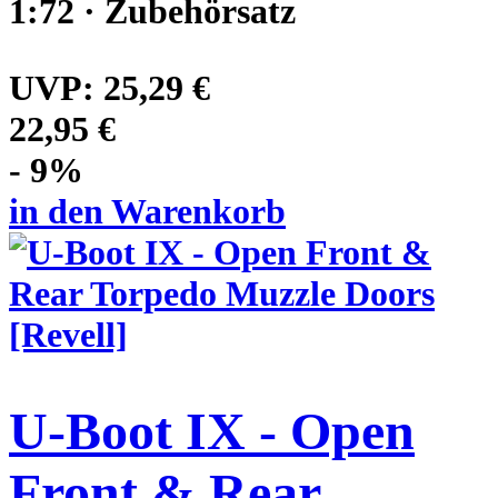
1:72 · Zubehörsatz
UVP:
25,29 €
22,95 €
- 9%
in den Warenkorb
U-Boot IX - Open
Front & Rear