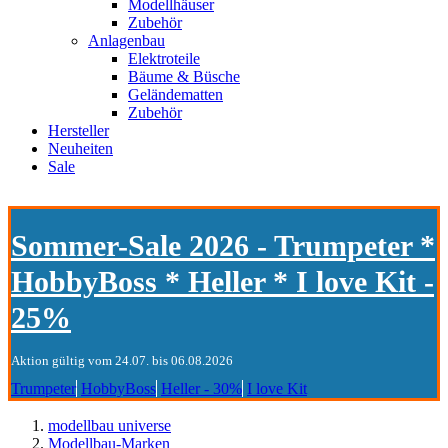
Modellhäuser
Zubehör
Anlagenbau
Elektroteile
Bäume & Büsche
Geländematten
Zubehör
Hersteller
Neuheiten
Sale
Sommer-Sale 2026 - Trumpeter *
HobbyBoss * Heller * I love Kit -
25%
Aktion gültig vom 24.07. bis 06.08.2026
Trumpeter
HobbyBoss
Heller - 30%
I love Kit
modellbau universe
Modellbau-Marken