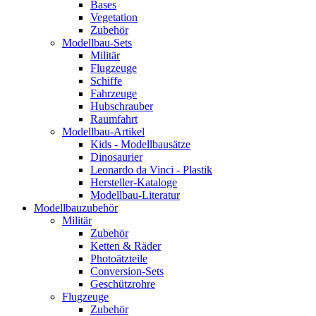
Bases
Vegetation
Zubehör
Modellbau-Sets
Militär
Flugzeuge
Schiffe
Fahrzeuge
Hubschrauber
Raumfahrt
Modellbau-Artikel
Kids - Modellbausätze
Dinosaurier
Leonardo da Vinci - Plastik
Hersteller-Kataloge
Modellbau-Literatur
Modellbauzubehör
Militär
Zubehör
Ketten & Räder
Photoätzteile
Conversion-Sets
Geschützrohre
Flugzeuge
Zubehör