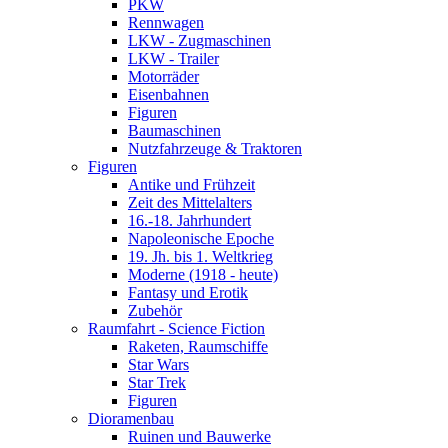
PKW
Rennwagen
LKW - Zugmaschinen
LKW - Trailer
Motorräder
Eisenbahnen
Figuren
Baumaschinen
Nutzfahrzeuge & Traktoren
Figuren
Antike und Frühzeit
Zeit des Mittelalters
16.-18. Jahrhundert
Napoleonische Epoche
19. Jh. bis 1. Weltkrieg
Moderne (1918 - heute)
Fantasy und Erotik
Zubehör
Raumfahrt - Science Fiction
Raketen, Raumschiffe
Star Wars
Star Trek
Figuren
Dioramenbau
Ruinen und Bauwerke