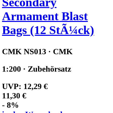
Secondary
Armament Blast
Bags (12 StÃ¼ck)
CMK NS013 · CMK
1:200 · Zubehörsatz
UVP:
12,29 €
11,30 €
- 8%