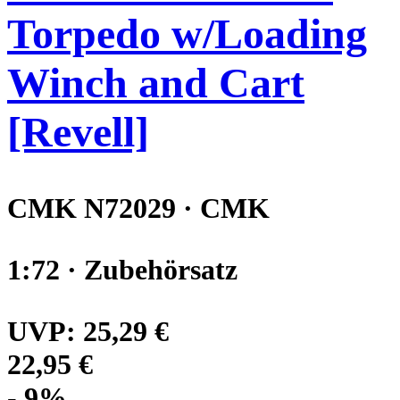
Torpedo w/Loading
Winch and Cart
[Revell]
CMK N72029 · CMK
1:72 · Zubehörsatz
UVP:
25,29 €
22,95 €
- 9%