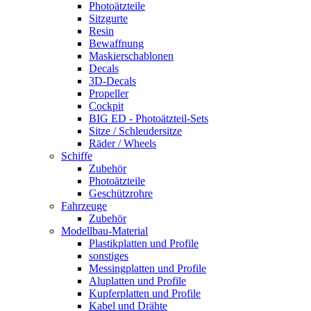
Photoätzteile
Sitzgurte
Resin
Bewaffnung
Maskierschablonen
Decals
3D-Decals
Propeller
Cockpit
BIG ED - Photoätzteil-Sets
Sitze / Schleudersitze
Räder / Wheels
Schiffe
Zubehör
Photoätzteile
Geschützrohre
Fahrzeuge
Zubehör
Modellbau-Material
Plastikplatten und Profile
sonstiges
Messingplatten und Profile
Aluplatten und Profile
Kupferplatten und Profile
Kabel und Drähte