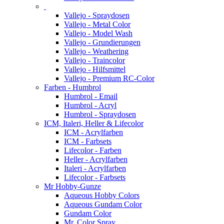
Vallejo - Spraydosen
Vallejo - Metal Color
Vallejo - Model Wash
Vallejo - Grundierungen
Vallejo - Weathering
Vallejo - Traincolor
Vallejo - Hilfsmittel
Vallejo - Premium RC-Color
Farben - Humbrol
Humbrol - Email
Humbrol - Acryl
Humbrol - Spraydosen
ICM, Italeri, Heller & Lifecolor
ICM - Acrylfarben
ICM - Farbsets
Lifecolor - Farben
Heller - Acrylfarben
Italeri - Acrylfarben
Lifecolor - Farbsets
Mr Hobby-Gunze
Aqueous Hobby Colors
Aqueous Gundam Color
Gundam Color
Mr. Color Spray