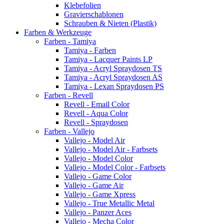
Klebefolien
Gravierschablonen
Schrauben & Nieten (Plastik)
Farben & Werkzeuge
Farben - Tamiya
Tamiya - Farben
Tamiya - Lacquer Paints LP
Tamiya - Acryl Spraydosen TS
Tamiya - Acryl Spraydosen AS
Tamiya - Lexan Spraydosen PS
Farben - Revell
Revell - Email Color
Revell - Aqua Color
Revell - Spraydosen
Farben - Vallejo
Vallejo - Model Air
Vallejo - Model Air - Farbsets
Vallejo - Model Color
Vallejo - Model Color - Farbsets
Vallejo - Game Color
Vallejo - Game Air
Vallejo - Game Xpress
Vallejo - True Metallic Metal
Vallejo - Panzer Aces
Vallejo - Mecha Color