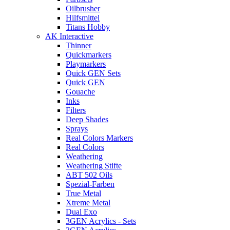
Oilbrusher
Hilfsmittel
Titans Hobby
AK Interactive
Thinner
Quickmarkers
Playmarkers
Quick GEN Sets
Quick GEN
Gouache
Inks
Filters
Deep Shades
Sprays
Real Colors Markers
Real Colors
Weathering
Weathering Stifte
ABT 502 Oils
Spezial-Farben
True Metal
Xtreme Metal
Dual Exo
3GEN Acrylics - Sets