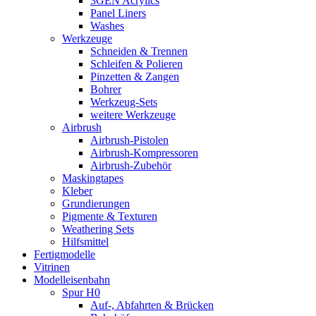
3GEN Acrylics
Panel Liners
Washes
Werkzeuge
Schneiden & Trennen
Schleifen & Polieren
Pinzetten & Zangen
Bohrer
Werkzeug-Sets
weitere Werkzeuge
Airbrush
Airbrush-Pistolen
Airbrush-Kompressoren
Airbrush-Zubehör
Maskingtapes
Kleber
Grundierungen
Pigmente & Texturen
Weathering Sets
Hilfsmittel
Fertigmodelle
Vitrinen
Modelleisenbahn
Spur H0
Auf-, Abfahrten & Brücken