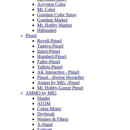
Acrysion Color
Mr. Color
Gundam Color Spray
Gundam Marker
Mr. Hobby Marker
Hilfsmittel
Pinsel
Revell-Pinsel
Tamiya-Pinsel
Italeri-Pinsel
Humbrol-Pinsel
Faller-Pinsel
Vallejo-Pinsel
AK Interactive - Pinsel
Pinsel - diverse Hersteller
Ammo by MIG -Pinsel
Mr. Hobby-Gunze Pinsel
AMMO by MIG
Shader
ATOM
Cobra Motor
Drybrush
Washes & Filters
A-Stand
Farbsets