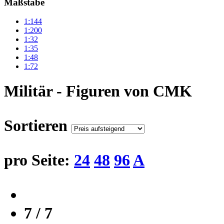
Maßstäbe
1:144
1:200
1:32
1:35
1:48
1:72
Militär - Figuren von CMK
Sortieren
pro Seite:
24
48
96
A
7 / 7