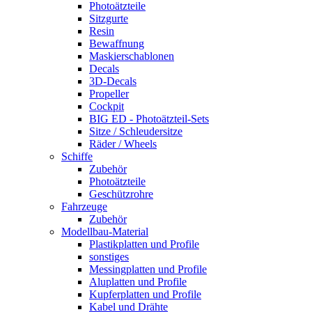
Photoätzteile
Sitzgurte
Resin
Bewaffnung
Maskierschablonen
Decals
3D-Decals
Propeller
Cockpit
BIG ED - Photoätzteil-Sets
Sitze / Schleudersitze
Räder / Wheels
Schiffe
Zubehör
Photoätzteile
Geschützrohre
Fahrzeuge
Zubehör
Modellbau-Material
Plastikplatten und Profile
sonstiges
Messingplatten und Profile
Aluplatten und Profile
Kupferplatten und Profile
Kabel und Drähte