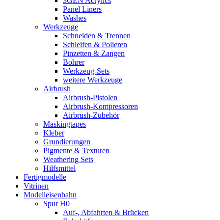
3GEN Acrylics
Panel Liners
Washes
Werkzeuge
Schneiden & Trennen
Schleifen & Polieren
Pinzetten & Zangen
Bohrer
Werkzeug-Sets
weitere Werkzeuge
Airbrush
Airbrush-Pistolen
Airbrush-Kompressoren
Airbrush-Zubehör
Maskingtapes
Kleber
Grundierungen
Pigmente & Texturen
Weathering Sets
Hilfsmittel
Fertigmodelle
Vitrinen
Modelleisenbahn
Spur H0
Auf-, Abfahrten & Brücken