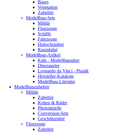
Bases
Vegetation
Zubehör
Modellbau-Sets
Militär
Flugzeuge
Schiffe
Fahrzeuge
Hubschrauber
Raumfahrt
Modellbau-Artikel
Kids - Modellbausätze
Dinosaurier
Leonardo da Vinci - Plastik
Hersteller-Kataloge
Modellbau-Literatur
Modellbauzubehör
Militär
Zubehör
Ketten & Räder
Photoätzteile
Conversion-Sets
Geschützrohre
Flugzeuge
Zubehör