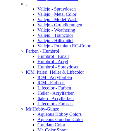
Vallejo - Spraydosen
Vallejo - Metal Color
Vallejo - Model Wash
Vallejo - Grundierungen
Vallejo - Weathering
Vallejo - Traincolor
Vallejo - Hilfsmittel
Vallejo - Premium RC-Color
Farben - Humbrol
Humbrol - Email
Humbrol - Acryl
Humbrol - Spraydosen
ICM, Italeri, Heller & Lifecolor
ICM - Acrylfarben
ICM - Farbsets
Lifecolor - Farben
Heller - Acrylfarben
Italeri - Acrylfarben
Lifecolor - Farbsets
Mr Hobby-Gunze
Aqueous Hobby Colors
Aqueous Gundam Color
Gundam Color
Mr. Color Spray