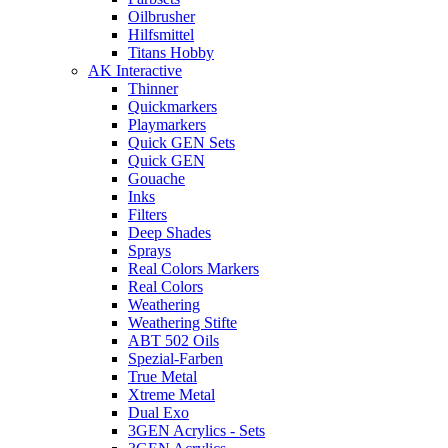
Oilbrusher
Hilfsmittel
Titans Hobby
AK Interactive
Thinner
Quickmarkers
Playmarkers
Quick GEN Sets
Quick GEN
Gouache
Inks
Filters
Deep Shades
Sprays
Real Colors Markers
Real Colors
Weathering
Weathering Stifte
ABT 502 Oils
Spezial-Farben
True Metal
Xtreme Metal
Dual Exo
3GEN Acrylics - Sets