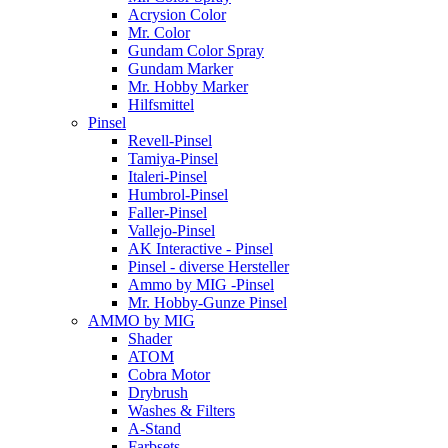
Acrysion Color
Mr. Color
Gundam Color Spray
Gundam Marker
Mr. Hobby Marker
Hilfsmittel
Pinsel
Revell-Pinsel
Tamiya-Pinsel
Italeri-Pinsel
Humbrol-Pinsel
Faller-Pinsel
Vallejo-Pinsel
AK Interactive - Pinsel
Pinsel - diverse Hersteller
Ammo by MIG -Pinsel
Mr. Hobby-Gunze Pinsel
AMMO by MIG
Shader
ATOM
Cobra Motor
Drybrush
Washes & Filters
A-Stand
Farbsets