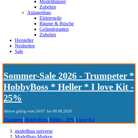
Modellhäuser
Zubehör
Anlagenbau
Elektroteile
Bäume & Büsche
Geländematten
Zubehör
Hersteller
Neuheiten
Sale
Sommer-Sale 2026 - Trumpeter *
HobbyBoss * Heller * I love Kit -
25%
Aktion gültig vom 24.07. bis 06.08.2026
Trumpeter
HobbyBoss
Heller - 30%
I love Kit
modellbau universe
Modellbau-Marken