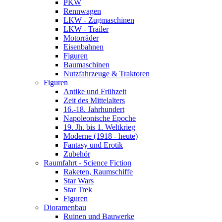
PKW
Rennwagen
LKW - Zugmaschinen
LKW - Trailer
Motorräder
Eisenbahnen
Figuren
Baumaschinen
Nutzfahrzeuge & Traktoren
Figuren
Antike und Frühzeit
Zeit des Mittelalters
16.-18. Jahrhundert
Napoleonische Epoche
19. Jh. bis 1. Weltkrieg
Moderne (1918 - heute)
Fantasy und Erotik
Zubehör
Raumfahrt - Science Fiction
Raketen, Raumschiffe
Star Wars
Star Trek
Figuren
Dioramenbau
Ruinen und Bauwerke