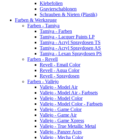
Klebefolien
Gravierschablonen
Schrauben & Nieten (Plastik)
Farben & Werkzeuge
Farben - Tamiya
Tamiya - Farben
Tamiya - Lacquer Paints LP
Tamiya - Acryl Spraydosen TS
Tamiya - Acryl Spraydosen AS
Tamiya - Lexan Spraydosen PS
Farben - Revell
Revell - Email Color
Revell - Aqua Color
Revell - Spraydosen
Farben - Vallejo
Vallejo - Model Air
Vallejo - Model Air - Farbsets
Vallejo - Model Color
Vallejo - Model Color - Farbsets
Vallejo - Game Color
Vallejo - Game Air
Vallejo - Game Xpress
Vallejo - True Metallic Metal
Vallejo - Panzer Aces
Vallejo - Mecha Color