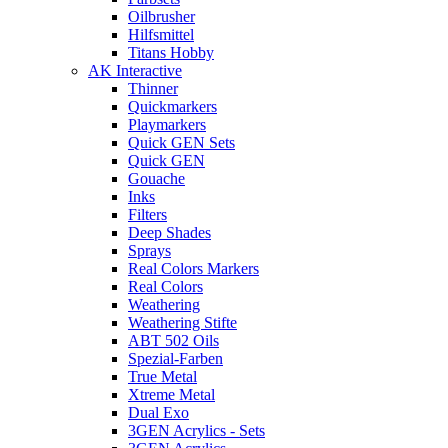
Oilbrusher
Hilfsmittel
Titans Hobby
AK Interactive
Thinner
Quickmarkers
Playmarkers
Quick GEN Sets
Quick GEN
Gouache
Inks
Filters
Deep Shades
Sprays
Real Colors Markers
Real Colors
Weathering
Weathering Stifte
ABT 502 Oils
Spezial-Farben
True Metal
Xtreme Metal
Dual Exo
3GEN Acrylics - Sets