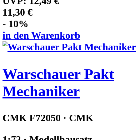
UVP:
12,49 €
11,30 €
- 10%
in den Warenkorb
Warschauer Pakt
Mechaniker
CMK F72050 · CMK
1:72 · Modellbausatz