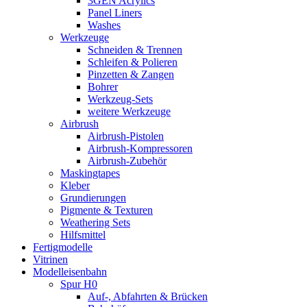
3GEN Acrylics
Panel Liners
Washes
Werkzeuge
Schneiden & Trennen
Schleifen & Polieren
Pinzetten & Zangen
Bohrer
Werkzeug-Sets
weitere Werkzeuge
Airbrush
Airbrush-Pistolen
Airbrush-Kompressoren
Airbrush-Zubehör
Maskingtapes
Kleber
Grundierungen
Pigmente & Texturen
Weathering Sets
Hilfsmittel
Fertigmodelle
Vitrinen
Modelleisenbahn
Spur H0
Auf-, Abfahrten & Brücken