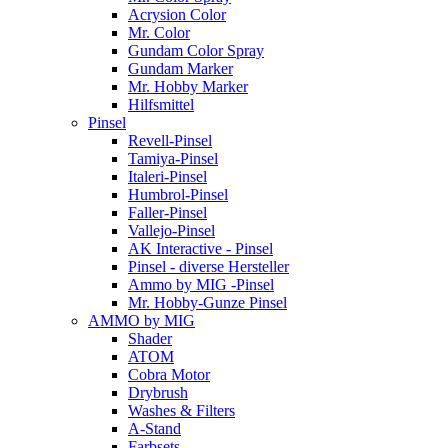
Acrysion Color
Mr. Color
Gundam Color Spray
Gundam Marker
Mr. Hobby Marker
Hilfsmittel
Pinsel
Revell-Pinsel
Tamiya-Pinsel
Italeri-Pinsel
Humbrol-Pinsel
Faller-Pinsel
Vallejo-Pinsel
AK Interactive - Pinsel
Pinsel - diverse Hersteller
Ammo by MIG -Pinsel
Mr. Hobby-Gunze Pinsel
AMMO by MIG
Shader
ATOM
Cobra Motor
Drybrush
Washes & Filters
A-Stand
Farbsets