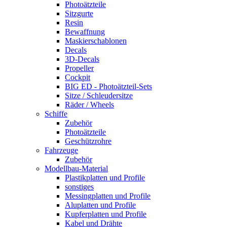
Photoätzteile
Sitzgurte
Resin
Bewaffnung
Maskierschablonen
Decals
3D-Decals
Propeller
Cockpit
BIG ED - Photoätzteil-Sets
Sitze / Schleudersitze
Räder / Wheels
Schiffe
Zubehör
Photoätzteile
Geschützrohre
Fahrzeuge
Zubehör
Modellbau-Material
Plastikplatten und Profile
sonstiges
Messingplatten und Profile
Aluplatten und Profile
Kupferplatten und Profile
Kabel und Drähte