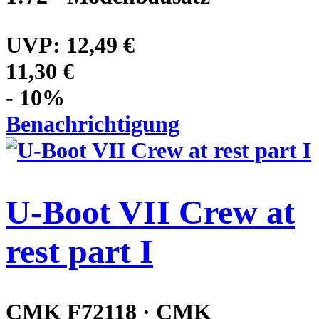
UVP:
12,49 €
11,30 €
- 10%
Benachrichtigung
U-Boot VII Crew at
rest part I
CMK F72118 · CMK