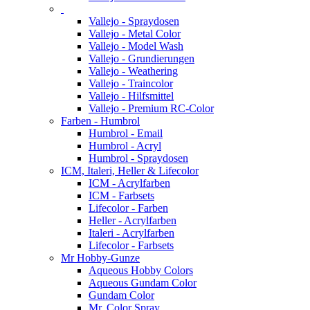
Vallejo - Spraydosen
Vallejo - Metal Color
Vallejo - Model Wash
Vallejo - Grundierungen
Vallejo - Weathering
Vallejo - Traincolor
Vallejo - Hilfsmittel
Vallejo - Premium RC-Color
Farben - Humbrol
Humbrol - Email
Humbrol - Acryl
Humbrol - Spraydosen
ICM, Italeri, Heller & Lifecolor
ICM - Acrylfarben
ICM - Farbsets
Lifecolor - Farben
Heller - Acrylfarben
Italeri - Acrylfarben
Lifecolor - Farbsets
Mr Hobby-Gunze
Aqueous Hobby Colors
Aqueous Gundam Color
Gundam Color
Mr. Color Spray