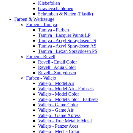
Klebefolien
Gravierschablonen
Schrauben & Nieten (Plastik)
Farben & Werkzeuge
Farben - Tamiya
Tamiya - Farben
Tamiya - Lacquer Paints LP
Tamiya - Acryl Spraydosen TS
Tamiya - Acryl Spraydosen AS
Tamiya - Lexan Spraydosen PS
Farben - Revell
Revell - Email Color
Revell - Aqua Color
Revell - Spraydosen
Farben - Vallejo
Vallejo - Model Air
Vallejo - Model Air - Farbsets
Vallejo - Model Color
Vallejo - Model Color - Farbsets
Vallejo - Game Color
Vallejo - Game Air
Vallejo - Game Xpress
Vallejo - True Metallic Metal
Vallejo - Panzer Aces
Vallejo - Mecha Color