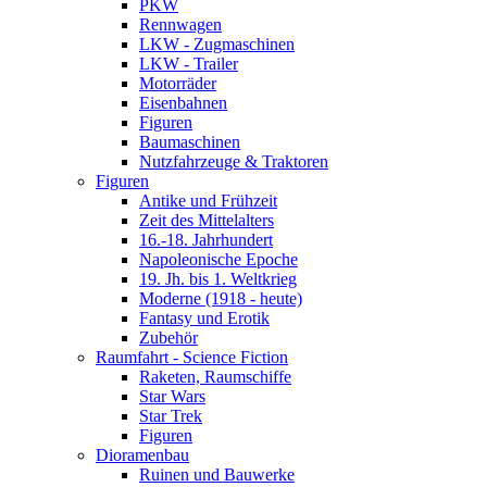
PKW
Rennwagen
LKW - Zugmaschinen
LKW - Trailer
Motorräder
Eisenbahnen
Figuren
Baumaschinen
Nutzfahrzeuge & Traktoren
Figuren
Antike und Frühzeit
Zeit des Mittelalters
16.-18. Jahrhundert
Napoleonische Epoche
19. Jh. bis 1. Weltkrieg
Moderne (1918 - heute)
Fantasy und Erotik
Zubehör
Raumfahrt - Science Fiction
Raketen, Raumschiffe
Star Wars
Star Trek
Figuren
Dioramenbau
Ruinen und Bauwerke