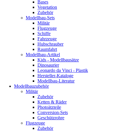
Bases
Vegetation
Zubehör
Modellbau-Sets
Militär
Flugzeuge
Schiffe
Fahrzeuge
Hubschrauber
Raumfahrt
Modellbau-Artikel
Kids - Modellbausätze
Dinosaurier
Leonardo da Vinci - Plastik
Hersteller-Kataloge
Modellbau-Literatur
Modellbauzubehör
Militär
Zubehör
Ketten & Räder
Photoätzteile
Conversion-Sets
Geschützrohre
Flugzeuge
Zubehör