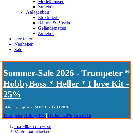
Modellhäuser
Zubehör
Anlagenbau
Elektroteile
Bäume & Büsche
Geländematten
Zubehör
Hersteller
Neuheiten
Sale
Sommer-Sale 2026 - Trumpeter *
HobbyBoss * Heller * I love Kit -
25%
Aktion gültig vom 24.07. bis 06.08.2026
Trumpeter
HobbyBoss
Heller - 30%
I love Kit
modellbau universe
Modellbau-Marken