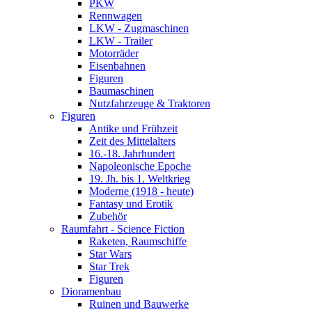
PKW
Rennwagen
LKW - Zugmaschinen
LKW - Trailer
Motorräder
Eisenbahnen
Figuren
Baumaschinen
Nutzfahrzeuge & Traktoren
Figuren
Antike und Frühzeit
Zeit des Mittelalters
16.-18. Jahrhundert
Napoleonische Epoche
19. Jh. bis 1. Weltkrieg
Moderne (1918 - heute)
Fantasy und Erotik
Zubehör
Raumfahrt - Science Fiction
Raketen, Raumschiffe
Star Wars
Star Trek
Figuren
Dioramenbau
Ruinen und Bauwerke