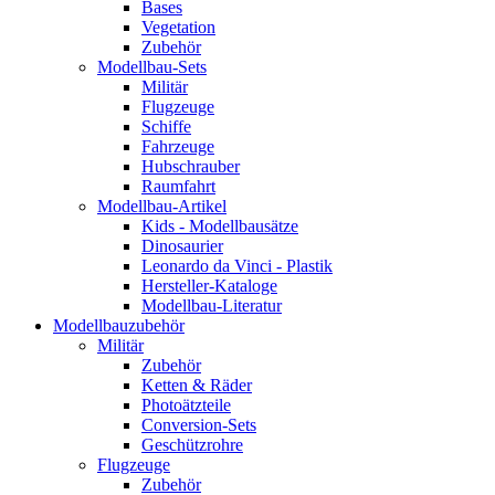
Bases
Vegetation
Zubehör
Modellbau-Sets
Militär
Flugzeuge
Schiffe
Fahrzeuge
Hubschrauber
Raumfahrt
Modellbau-Artikel
Kids - Modellbausätze
Dinosaurier
Leonardo da Vinci - Plastik
Hersteller-Kataloge
Modellbau-Literatur
Modellbauzubehör
Militär
Zubehör
Ketten & Räder
Photoätzteile
Conversion-Sets
Geschützrohre
Flugzeuge
Zubehör