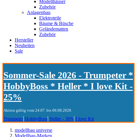
Modellhäuser
Zubehör
Anlagenbau
Elektroteile
Bäume & Büsche
Geländematten
Zubehör
Hersteller
Neuheiten
Sale
Sommer-Sale 2026 - Trumpeter *
HobbyBoss * Heller * I love Kit -
25%
Aktion gültig vom 24.07. bis 06.08.2026
Trumpeter
HobbyBoss
Heller - 30%
I love Kit
modellbau universe
Modellbau-Marken