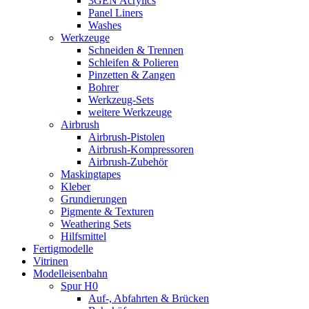
3GEN Acrylics
Panel Liners
Washes
Werkzeuge
Schneiden & Trennen
Schleifen & Polieren
Pinzetten & Zangen
Bohrer
Werkzeug-Sets
weitere Werkzeuge
Airbrush
Airbrush-Pistolen
Airbrush-Kompressoren
Airbrush-Zubehör
Maskingtapes
Kleber
Grundierungen
Pigmente & Texturen
Weathering Sets
Hilfsmittel
Fertigmodelle
Vitrinen
Modelleisenbahn
Spur H0
Auf-, Abfahrten & Brücken