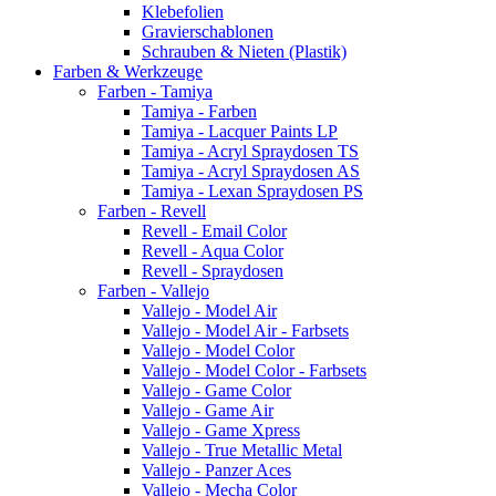
Klebefolien
Gravierschablonen
Schrauben & Nieten (Plastik)
Farben & Werkzeuge
Farben - Tamiya
Tamiya - Farben
Tamiya - Lacquer Paints LP
Tamiya - Acryl Spraydosen TS
Tamiya - Acryl Spraydosen AS
Tamiya - Lexan Spraydosen PS
Farben - Revell
Revell - Email Color
Revell - Aqua Color
Revell - Spraydosen
Farben - Vallejo
Vallejo - Model Air
Vallejo - Model Air - Farbsets
Vallejo - Model Color
Vallejo - Model Color - Farbsets
Vallejo - Game Color
Vallejo - Game Air
Vallejo - Game Xpress
Vallejo - True Metallic Metal
Vallejo - Panzer Aces
Vallejo - Mecha Color