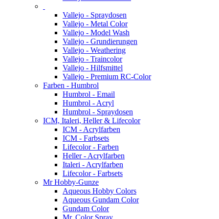
Vallejo - Spraydosen
Vallejo - Metal Color
Vallejo - Model Wash
Vallejo - Grundierungen
Vallejo - Weathering
Vallejo - Traincolor
Vallejo - Hilfsmittel
Vallejo - Premium RC-Color
Farben - Humbrol
Humbrol - Email
Humbrol - Acryl
Humbrol - Spraydosen
ICM, Italeri, Heller & Lifecolor
ICM - Acrylfarben
ICM - Farbsets
Lifecolor - Farben
Heller - Acrylfarben
Italeri - Acrylfarben
Lifecolor - Farbsets
Mr Hobby-Gunze
Aqueous Hobby Colors
Aqueous Gundam Color
Gundam Color
Mr. Color Spray