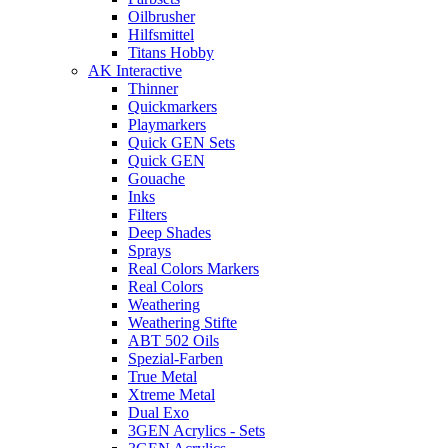
Oilbrusher
Hilfsmittel
Titans Hobby
AK Interactive
Thinner
Quickmarkers
Playmarkers
Quick GEN Sets
Quick GEN
Gouache
Inks
Filters
Deep Shades
Sprays
Real Colors Markers
Real Colors
Weathering
Weathering Stifte
ABT 502 Oils
Spezial-Farben
True Metal
Xtreme Metal
Dual Exo
3GEN Acrylics - Sets