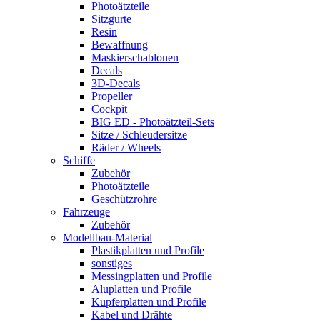
Photoätzteile
Sitzgurte
Resin
Bewaffnung
Maskierschablonen
Decals
3D-Decals
Propeller
Cockpit
BIG ED - Photoätzteil-Sets
Sitze / Schleudersitze
Räder / Wheels
Schiffe
Zubehör
Photoätzteile
Geschützrohre
Fahrzeuge
Zubehör
Modellbau-Material
Plastikplatten und Profile
sonstiges
Messingplatten und Profile
Aluplatten und Profile
Kupferplatten und Profile
Kabel und Drähte