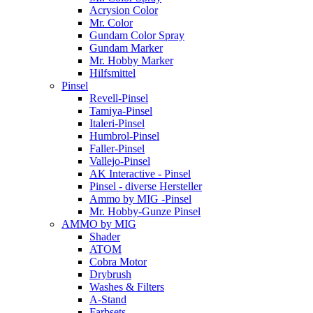
Acrysion Color
Mr. Color
Gundam Color Spray
Gundam Marker
Mr. Hobby Marker
Hilfsmittel
Pinsel
Revell-Pinsel
Tamiya-Pinsel
Italeri-Pinsel
Humbrol-Pinsel
Faller-Pinsel
Vallejo-Pinsel
AK Interactive - Pinsel
Pinsel - diverse Hersteller
Ammo by MIG -Pinsel
Mr. Hobby-Gunze Pinsel
AMMO by MIG
Shader
ATOM
Cobra Motor
Drybrush
Washes & Filters
A-Stand
Farbsets