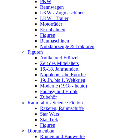
PKW
Rennwagen
LKW - Zugmaschinen
LKW - Trailer
Motorräder
Eisenbahnen
Figuren
Baumaschinen
Nutzfahrzeuge & Traktoren
Figuren
Antike und Frühzeit
Zeit des Mittelalters
16.-18. Jahrhundert
Napoleonische Epoche
19. Jh. bis 1. Weltkrieg
Moderne (1918 - heute)
Fantasy und Erotik
Zubehör
Raumfahrt - Science Fiction
Raketen, Raumschiffe
Star Wars
Star Trek
Figuren
Dioramenbau
Ruinen und Bauwerke