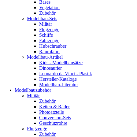
Bases
Vegetation
Zubehör
Modellbau-Sets
Militär
Flugzeuge
Schiffe
Fahrzeuge
Hubschrauber
Raumfahrt
Modellbau-Artikel
Kids - Modellbausätze
Dinosaurier
Leonardo da Vinci - Plastik
Hersteller-Kataloge
Modellbau-Literatur
Modellbauzubehör
Militär
Zubehör
Ketten & Räder
Photoätzteile
Conversion-Sets
Geschützrohre
Flugzeuge
Zubehör