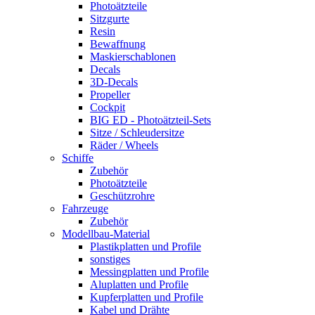
Photoätzteile
Sitzgurte
Resin
Bewaffnung
Maskierschablonen
Decals
3D-Decals
Propeller
Cockpit
BIG ED - Photoätzteil-Sets
Sitze / Schleudersitze
Räder / Wheels
Schiffe
Zubehör
Photoätzteile
Geschützrohre
Fahrzeuge
Zubehör
Modellbau-Material
Plastikplatten und Profile
sonstiges
Messingplatten und Profile
Aluplatten und Profile
Kupferplatten und Profile
Kabel und Drähte