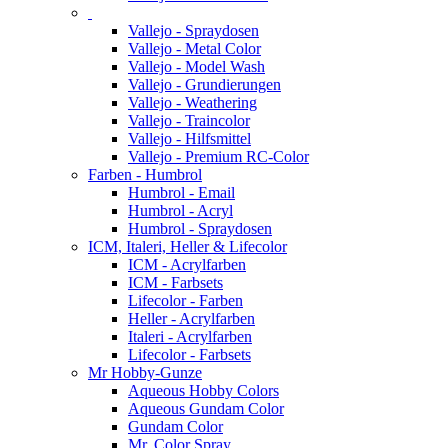
Vallejo - Spraydosen
Vallejo - Metal Color
Vallejo - Model Wash
Vallejo - Grundierungen
Vallejo - Weathering
Vallejo - Traincolor
Vallejo - Hilfsmittel
Vallejo - Premium RC-Color
Farben - Humbrol
Humbrol - Email
Humbrol - Acryl
Humbrol - Spraydosen
ICM, Italeri, Heller & Lifecolor
ICM - Acrylfarben
ICM - Farbsets
Lifecolor - Farben
Heller - Acrylfarben
Italeri - Acrylfarben
Lifecolor - Farbsets
Mr Hobby-Gunze
Aqueous Hobby Colors
Aqueous Gundam Color
Gundam Color
Mr. Color Spray