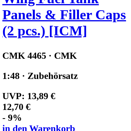
Panels & Filler Caps
(2 pcs.) [ICM]
CMK 4465 · CMK
1:48 · Zubehörsatz
UVP:
13,89 €
12,70 €
- 9%
in den Warenkorb