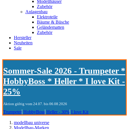
Modellhäuser
Zubehör
Anlagenbau
Elektroteile
Bäume & Büsche
Geländematten
Zubehör
Hersteller
Neuheiten
Sale
Sommer-Sale 2026 - Trumpeter *
HobbyBoss * Heller * I love Kit -
25%
Aktion gültig vom 24.07. bis 06.08.2026
Trumpeter
HobbyBoss
Heller - 30%
I love Kit
modellbau universe
Modellbau-Marken