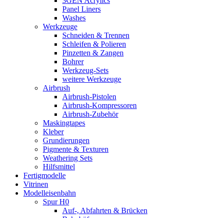
3GEN Acrylics
Panel Liners
Washes
Werkzeuge
Schneiden & Trennen
Schleifen & Polieren
Pinzetten & Zangen
Bohrer
Werkzeug-Sets
weitere Werkzeuge
Airbrush
Airbrush-Pistolen
Airbrush-Kompressoren
Airbrush-Zubehör
Maskingtapes
Kleber
Grundierungen
Pigmente & Texturen
Weathering Sets
Hilfsmittel
Fertigmodelle
Vitrinen
Modelleisenbahn
Spur H0
Auf-, Abfahrten & Brücken