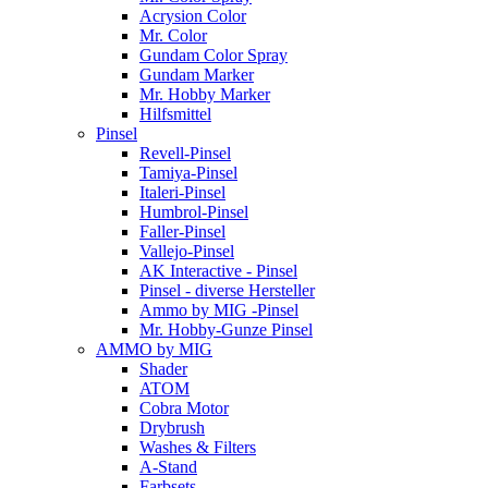
Acrysion Color
Mr. Color
Gundam Color Spray
Gundam Marker
Mr. Hobby Marker
Hilfsmittel
Pinsel
Revell-Pinsel
Tamiya-Pinsel
Italeri-Pinsel
Humbrol-Pinsel
Faller-Pinsel
Vallejo-Pinsel
AK Interactive - Pinsel
Pinsel - diverse Hersteller
Ammo by MIG -Pinsel
Mr. Hobby-Gunze Pinsel
AMMO by MIG
Shader
ATOM
Cobra Motor
Drybrush
Washes & Filters
A-Stand
Farbsets