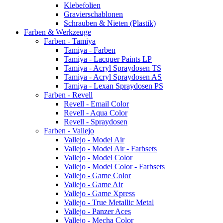
Klebefolien
Gravierschablonen
Schrauben & Nieten (Plastik)
Farben & Werkzeuge
Farben - Tamiya
Tamiya - Farben
Tamiya - Lacquer Paints LP
Tamiya - Acryl Spraydosen TS
Tamiya - Acryl Spraydosen AS
Tamiya - Lexan Spraydosen PS
Farben - Revell
Revell - Email Color
Revell - Aqua Color
Revell - Spraydosen
Farben - Vallejo
Vallejo - Model Air
Vallejo - Model Air - Farbsets
Vallejo - Model Color
Vallejo - Model Color - Farbsets
Vallejo - Game Color
Vallejo - Game Air
Vallejo - Game Xpress
Vallejo - True Metallic Metal
Vallejo - Panzer Aces
Vallejo - Mecha Color