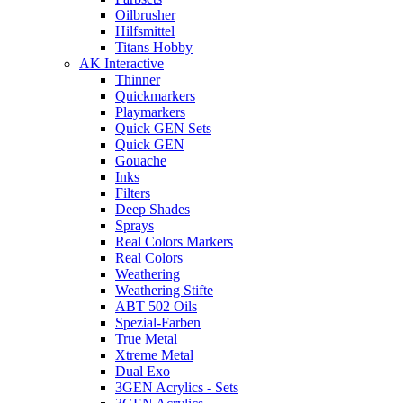
Oilbrusher
Hilfsmittel
Titans Hobby
AK Interactive
Thinner
Quickmarkers
Playmarkers
Quick GEN Sets
Quick GEN
Gouache
Inks
Filters
Deep Shades
Sprays
Real Colors Markers
Real Colors
Weathering
Weathering Stifte
ABT 502 Oils
Spezial-Farben
True Metal
Xtreme Metal
Dual Exo
3GEN Acrylics - Sets