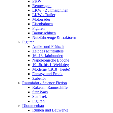
PKW
Rennwagen
LKW - Zugmaschinen
LKW - Trailer
Motorräder
Eisenbahnen
Figuren
Baumaschinen
Nutzfahrzeuge & Traktoren
Figuren
Antike und Frühzeit
Zeit des Mittelalters
16.-18. Jahrhundert
Napoleonische Epoche
19. Jh. bis 1. Weltkrieg
Moderne (1918 - heute)
Fantasy und Erotik
Zubehör
Raumfahrt - Science Fiction
Raketen, Raumschiffe
Star Wars
Star Trek
Figuren
Dioramenbau
Ruinen und Bauwerke