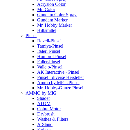
Acrysion Color
Mr. Color
Gundam Color Spray
Gundam Marker
Mr. Hobby Marker
Hilfsmittel
Pinsel
Revell-Pinsel
Tamiya-Pinsel
Italeri-Pinsel
Humbrol-Pinsel
Faller-Pinsel
Vallejo-Pinsel
AK Interactive - Pinsel
Pinsel - diverse Hersteller
Ammo by MIG -Pinsel
Mr. Hobby-Gunze Pinsel
AMMO by MIG
Shader
ATOM
Cobra Motor
Drybrush
Washes & Filters
A-Stand
Farbsets