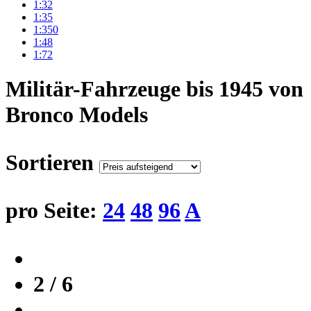
1:32
1:35
1:350
1:48
1:72
Militär-Fahrzeuge bis 1945 von
Bronco Models
Sortieren
pro Seite:
24
48
96
A
2 / 6