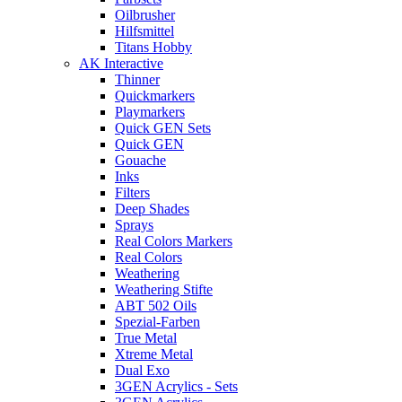
Oilbrusher
Hilfsmittel
Titans Hobby
AK Interactive
Thinner
Quickmarkers
Playmarkers
Quick GEN Sets
Quick GEN
Gouache
Inks
Filters
Deep Shades
Sprays
Real Colors Markers
Real Colors
Weathering
Weathering Stifte
ABT 502 Oils
Spezial-Farben
True Metal
Xtreme Metal
Dual Exo
3GEN Acrylics - Sets