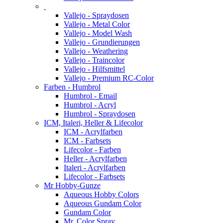
Vallejo - Spraydosen
Vallejo - Metal Color
Vallejo - Model Wash
Vallejo - Grundierungen
Vallejo - Weathering
Vallejo - Traincolor
Vallejo - Hilfsmittel
Vallejo - Premium RC-Color
Farben - Humbrol
Humbrol - Email
Humbrol - Acryl
Humbrol - Spraydosen
ICM, Italeri, Heller & Lifecolor
ICM - Acrylfarben
ICM - Farbsets
Lifecolor - Farben
Heller - Acrylfarben
Italeri - Acrylfarben
Lifecolor - Farbsets
Mr Hobby-Gunze
Aqueous Hobby Colors
Aqueous Gundam Color
Gundam Color
Mr. Color Spray