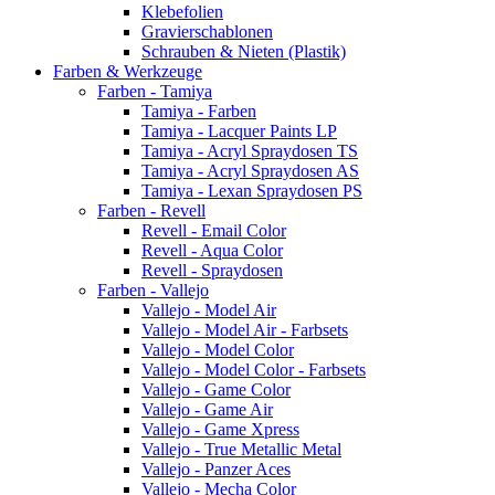
Klebefolien
Gravierschablonen
Schrauben & Nieten (Plastik)
Farben & Werkzeuge
Farben - Tamiya
Tamiya - Farben
Tamiya - Lacquer Paints LP
Tamiya - Acryl Spraydosen TS
Tamiya - Acryl Spraydosen AS
Tamiya - Lexan Spraydosen PS
Farben - Revell
Revell - Email Color
Revell - Aqua Color
Revell - Spraydosen
Farben - Vallejo
Vallejo - Model Air
Vallejo - Model Air - Farbsets
Vallejo - Model Color
Vallejo - Model Color - Farbsets
Vallejo - Game Color
Vallejo - Game Air
Vallejo - Game Xpress
Vallejo - True Metallic Metal
Vallejo - Panzer Aces
Vallejo - Mecha Color