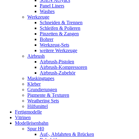
3GEN Acrylics
Panel Liners
Washes
Werkzeuge
Schneiden & Trennen
Schleifen & Polieren
Pinzetten & Zangen
Bohrer
Werkzeug-Sets
weitere Werkzeuge
Airbrush
Airbrush-Pistolen
Airbrush-Kompressoren
Airbrush-Zubehör
Maskingtapes
Kleber
Grundierungen
Pigmente & Texturen
Weathering Sets
Hilfsmittel
Fertigmodelle
Vitrinen
Modelleisenbahn
Spur H0
Auf-, Abfahrten & Brücken