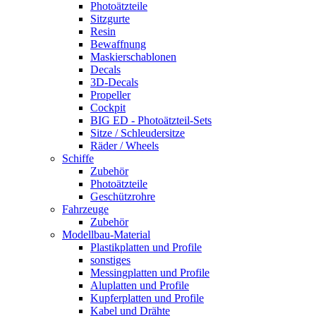
Photoätzteile
Sitzgurte
Resin
Bewaffnung
Maskierschablonen
Decals
3D-Decals
Propeller
Cockpit
BIG ED - Photoätzteil-Sets
Sitze / Schleudersitze
Räder / Wheels
Schiffe
Zubehör
Photoätzteile
Geschützrohre
Fahrzeuge
Zubehör
Modellbau-Material
Plastikplatten und Profile
sonstiges
Messingplatten und Profile
Aluplatten und Profile
Kupferplatten und Profile
Kabel und Drähte