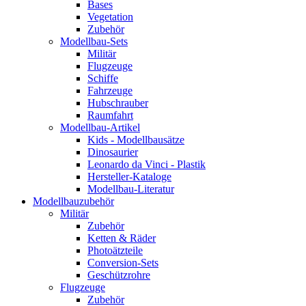
Bases
Vegetation
Zubehör
Modellbau-Sets
Militär
Flugzeuge
Schiffe
Fahrzeuge
Hubschrauber
Raumfahrt
Modellbau-Artikel
Kids - Modellbausätze
Dinosaurier
Leonardo da Vinci - Plastik
Hersteller-Kataloge
Modellbau-Literatur
Modellbauzubehör
Militär
Zubehör
Ketten & Räder
Photoätzteile
Conversion-Sets
Geschützrohre
Flugzeuge
Zubehör