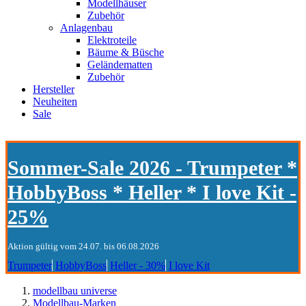
Modellhäuser
Zubehör
Anlagenbau
Elektroteile
Bäume & Büsche
Geländematten
Zubehör
Hersteller
Neuheiten
Sale
Sommer-Sale 2026 - Trumpeter *
HobbyBoss * Heller * I love Kit -
25%
Aktion gültig vom 24.07. bis 06.08.2026
Trumpeter
HobbyBoss
Heller - 30%
I love Kit
modellbau universe
Modellbau-Marken