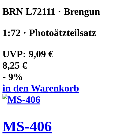
BRN L72111 · Brengun
1:72 · Photoätzteilsatz
UVP:
9,09 €
8,25 €
- 9%
in den Warenkorb
MS-406