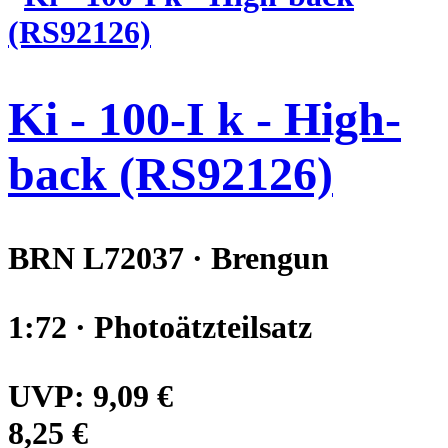
Ki - 100-I k - High-
back (RS92126)
BRN L72037 · Brengun
1:72 · Photoätzteilsatz
UVP:
9,09 €
8,25 €