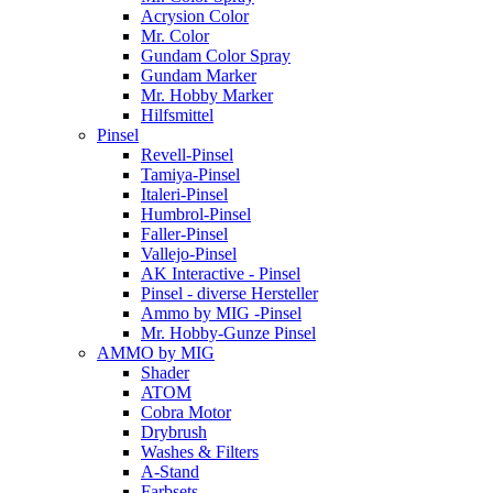
Acrysion Color
Mr. Color
Gundam Color Spray
Gundam Marker
Mr. Hobby Marker
Hilfsmittel
Pinsel
Revell-Pinsel
Tamiya-Pinsel
Italeri-Pinsel
Humbrol-Pinsel
Faller-Pinsel
Vallejo-Pinsel
AK Interactive - Pinsel
Pinsel - diverse Hersteller
Ammo by MIG -Pinsel
Mr. Hobby-Gunze Pinsel
AMMO by MIG
Shader
ATOM
Cobra Motor
Drybrush
Washes & Filters
A-Stand
Farbsets