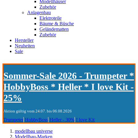
Modellhäuser
Zubehör
Anlagenbau
Elektroteile
Bäume & Büsche
Geländematten
Zubehör
Hersteller
Neuheiten
Sale
Sommer-Sale 2026 - Trumpeter *
HobbyBoss * Heller * I love Kit -
25%
Aktion gültig vom 24.07. bis 06.08.2026
Trumpeter
HobbyBoss
Heller - 30%
I love Kit
modellbau universe
Modellbau-Marken