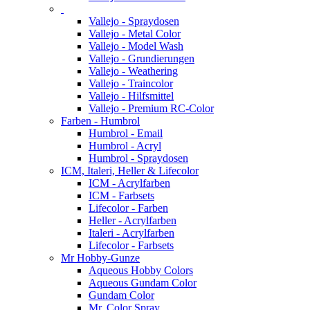
Vallejo - Spraydosen
Vallejo - Metal Color
Vallejo - Model Wash
Vallejo - Grundierungen
Vallejo - Weathering
Vallejo - Traincolor
Vallejo - Hilfsmittel
Vallejo - Premium RC-Color
Farben - Humbrol
Humbrol - Email
Humbrol - Acryl
Humbrol - Spraydosen
ICM, Italeri, Heller & Lifecolor
ICM - Acrylfarben
ICM - Farbsets
Lifecolor - Farben
Heller - Acrylfarben
Italeri - Acrylfarben
Lifecolor - Farbsets
Mr Hobby-Gunze
Aqueous Hobby Colors
Aqueous Gundam Color
Gundam Color
Mr. Color Spray