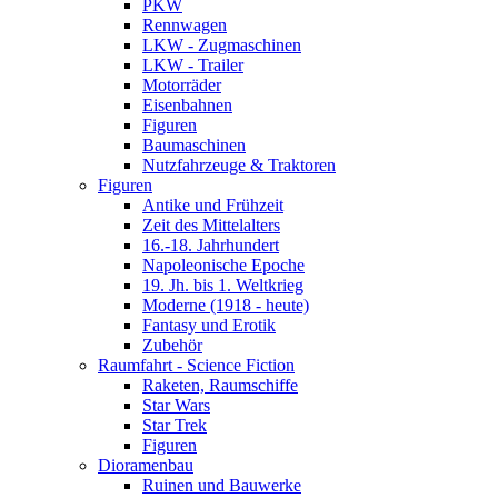
PKW
Rennwagen
LKW - Zugmaschinen
LKW - Trailer
Motorräder
Eisenbahnen
Figuren
Baumaschinen
Nutzfahrzeuge & Traktoren
Figuren
Antike und Frühzeit
Zeit des Mittelalters
16.-18. Jahrhundert
Napoleonische Epoche
19. Jh. bis 1. Weltkrieg
Moderne (1918 - heute)
Fantasy und Erotik
Zubehör
Raumfahrt - Science Fiction
Raketen, Raumschiffe
Star Wars
Star Trek
Figuren
Dioramenbau
Ruinen und Bauwerke