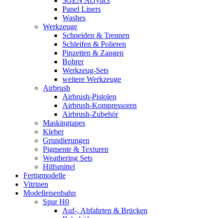
3GEN Acrylics
Panel Liners
Washes
Werkzeuge
Schneiden & Trennen
Schleifen & Polieren
Pinzetten & Zangen
Bohrer
Werkzeug-Sets
weitere Werkzeuge
Airbrush
Airbrush-Pistolen
Airbrush-Kompressoren
Airbrush-Zubehör
Maskingtapes
Kleber
Grundierungen
Pigmente & Texturen
Weathering Sets
Hilfsmittel
Fertigmodelle
Vitrinen
Modelleisenbahn
Spur H0
Auf-, Abfahrten & Brücken