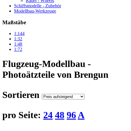
Räder / Wheels
Schiffsmodelle - Zubehör
Modellbau-Werkzeuge
Maßstäbe
1:144
1:32
1:48
1:72
Flugzeug-Modellbau -
Photoätzteile von Brengun
Sortieren
pro Seite:
24
48
96
A