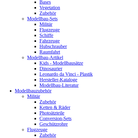
Bases
Vegetation
Zubehör
Modellbau-Sets
Militär
Flugzeuge
Schiffe
Fahrzeuge
Hubschrauber
Raumfahrt
Modellbau-Artikel
Kids - Modellbausätze
Dinosaurier
Leonardo da Vinci - Plastik
Hersteller-Kataloge
Modellbau-Literatur
Modellbauzubehör
Militär
Zubehör
Ketten & Räder
Photoätzteile
Conversion-Sets
Geschützrohre
Flugzeuge
Zubehör