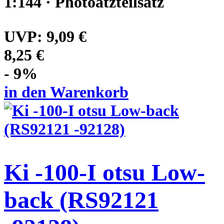
1:144 · Photoätzteilsatz
UVP:
9,09 €
8,25 €
- 9%
in den Warenkorb
Ki -100-I otsu Low-
back (RS92121