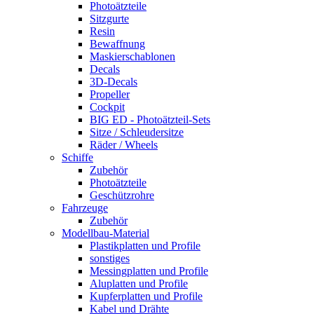
Photoätzteile
Sitzgurte
Resin
Bewaffnung
Maskierschablonen
Decals
3D-Decals
Propeller
Cockpit
BIG ED - Photoätzteil-Sets
Sitze / Schleudersitze
Räder / Wheels
Schiffe
Zubehör
Photoätzteile
Geschützrohre
Fahrzeuge
Zubehör
Modellbau-Material
Plastikplatten und Profile
sonstiges
Messingplatten und Profile
Aluplatten und Profile
Kupferplatten und Profile
Kabel und Drähte