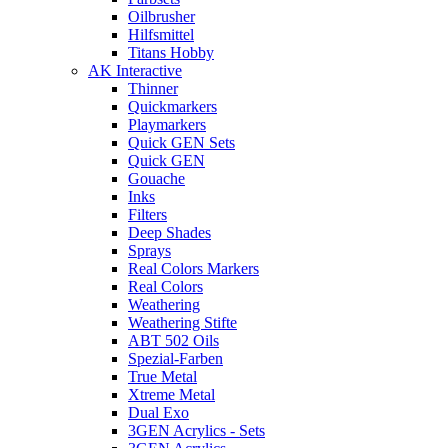
Oilbrusher
Hilfsmittel
Titans Hobby
AK Interactive
Thinner
Quickmarkers
Playmarkers
Quick GEN Sets
Quick GEN
Gouache
Inks
Filters
Deep Shades
Sprays
Real Colors Markers
Real Colors
Weathering
Weathering Stifte
ABT 502 Oils
Spezial-Farben
True Metal
Xtreme Metal
Dual Exo
3GEN Acrylics - Sets