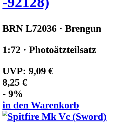
-92128)
BRN L72036 · Brengun
1:72 · Photoätzteilsatz
UVP:
9,09 €
8,25 €
- 9%
in den Warenkorb