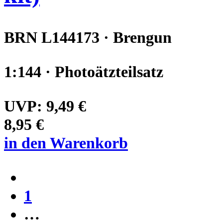
BRN L144173 · Brengun
1:144 · Photoätzteilsatz
UVP:
9,49 €
8,95 €
in den Warenkorb
1
…