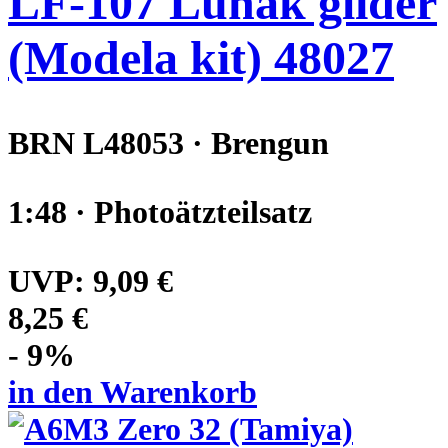
LF-107 Lunak glider
(Modela kit) 48027
BRN L48053 · Brengun
1:48 · Photoätzteilsatz
UVP:
9,09 €
8,25 €
- 9%
in den Warenkorb