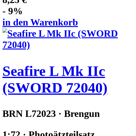
- 9%
in den Warenkorb
Seafire L Mk IIc
(SWORD 72040)
BRN L72023 · Brengun
1:72 · Photoätzteilsatz