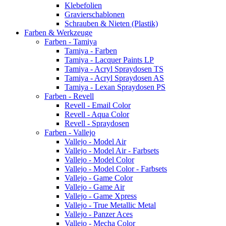
Klebefolien
Gravierschablonen
Schrauben & Nieten (Plastik)
Farben & Werkzeuge
Farben - Tamiya
Tamiya - Farben
Tamiya - Lacquer Paints LP
Tamiya - Acryl Spraydosen TS
Tamiya - Acryl Spraydosen AS
Tamiya - Lexan Spraydosen PS
Farben - Revell
Revell - Email Color
Revell - Aqua Color
Revell - Spraydosen
Farben - Vallejo
Vallejo - Model Air
Vallejo - Model Air - Farbsets
Vallejo - Model Color
Vallejo - Model Color - Farbsets
Vallejo - Game Color
Vallejo - Game Air
Vallejo - Game Xpress
Vallejo - True Metallic Metal
Vallejo - Panzer Aces
Vallejo - Mecha Color