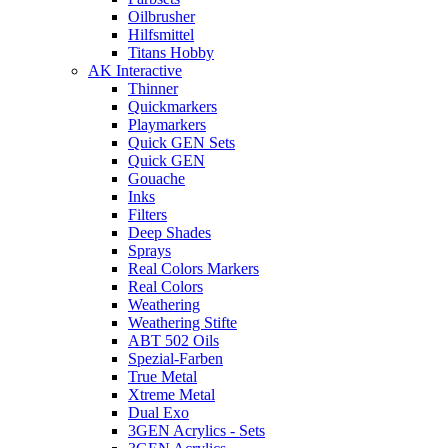
Oilbrusher
Hilfsmittel
Titans Hobby
AK Interactive
Thinner
Quickmarkers
Playmarkers
Quick GEN Sets
Quick GEN
Gouache
Inks
Filters
Deep Shades
Sprays
Real Colors Markers
Real Colors
Weathering
Weathering Stifte
ABT 502 Oils
Spezial-Farben
True Metal
Xtreme Metal
Dual Exo
3GEN Acrylics - Sets