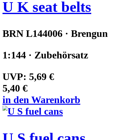
U K seat belts
BRN L144006 · Brengun
1:144 · Zubehörsatz
UVP:
5,69 €
5,40 €
in den Warenkorb
U S fuel cans