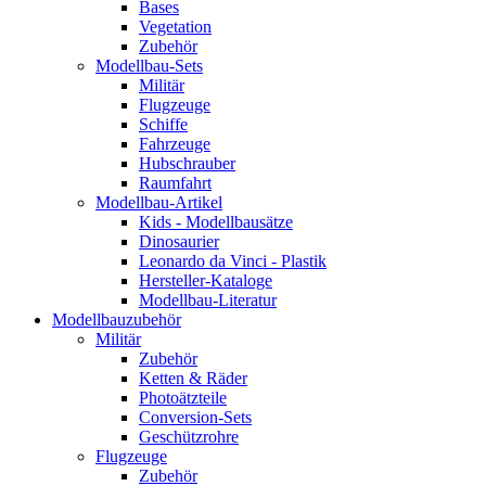
Bases
Vegetation
Zubehör
Modellbau-Sets
Militär
Flugzeuge
Schiffe
Fahrzeuge
Hubschrauber
Raumfahrt
Modellbau-Artikel
Kids - Modellbausätze
Dinosaurier
Leonardo da Vinci - Plastik
Hersteller-Kataloge
Modellbau-Literatur
Modellbauzubehör
Militär
Zubehör
Ketten & Räder
Photoätzteile
Conversion-Sets
Geschützrohre
Flugzeuge
Zubehör