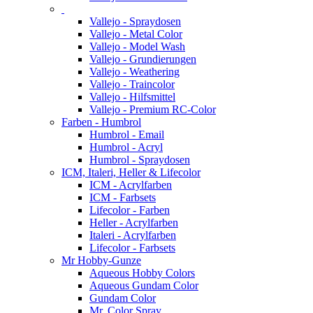
Vallejo - Spraydosen
Vallejo - Metal Color
Vallejo - Model Wash
Vallejo - Grundierungen
Vallejo - Weathering
Vallejo - Traincolor
Vallejo - Hilfsmittel
Vallejo - Premium RC-Color
Farben - Humbrol
Humbrol - Email
Humbrol - Acryl
Humbrol - Spraydosen
ICM, Italeri, Heller & Lifecolor
ICM - Acrylfarben
ICM - Farbsets
Lifecolor - Farben
Heller - Acrylfarben
Italeri - Acrylfarben
Lifecolor - Farbsets
Mr Hobby-Gunze
Aqueous Hobby Colors
Aqueous Gundam Color
Gundam Color
Mr. Color Spray