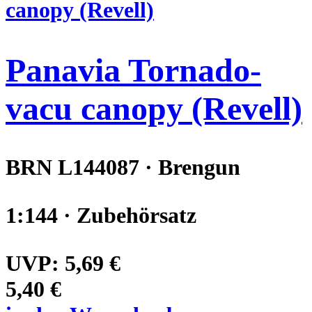
Panavia Tornado-
vacu canopy (Revell)
BRN L144087 · Brengun
1:144 · Zubehörsatz
UVP:
5,69 €
5,40 €