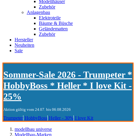
Modellhäuser
Zubehör
Anlagenbau
Elektroteile
Bäume & Büsche
Geländematten
Zubehör
Hersteller
Neuheiten
Sale
Sommer-Sale 2026 - Trumpeter *
HobbyBoss * Heller * I love Kit -
25%
Aktion gültig vom 24.07. bis 06.08.2026
Trumpeter
HobbyBoss
Heller - 30%
I love Kit
modellbau universe
Modellbau-Marken