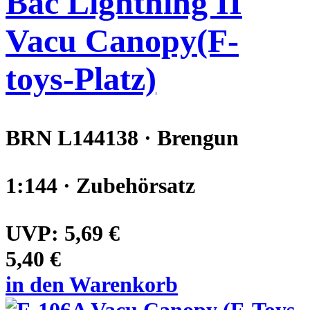
Bac Lightning II
Vacu Canopy(F-
toys-Platz)
BRN L144138 · Brengun
1:144 · Zubehörsatz
UVP:
5,69 €
5,40 €
in den Warenkorb