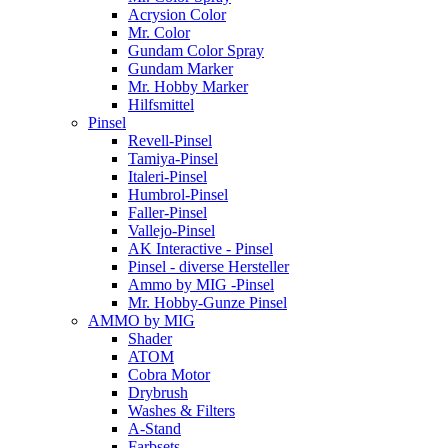
Acrysion Color
Mr. Color
Gundam Color Spray
Gundam Marker
Mr. Hobby Marker
Hilfsmittel
Pinsel
Revell-Pinsel
Tamiya-Pinsel
Italeri-Pinsel
Humbrol-Pinsel
Faller-Pinsel
Vallejo-Pinsel
AK Interactive - Pinsel
Pinsel - diverse Hersteller
Ammo by MIG -Pinsel
Mr. Hobby-Gunze Pinsel
AMMO by MIG
Shader
ATOM
Cobra Motor
Drybrush
Washes & Filters
A-Stand
Farbsets