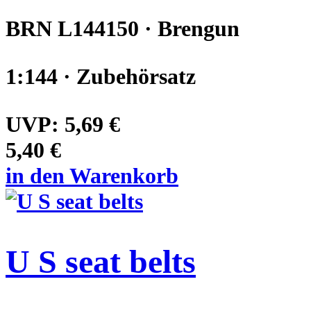
BRN L144150 · Brengun
1:144 · Zubehörsatz
UVP:
5,69 €
5,40 €
in den Warenkorb
U S seat belts