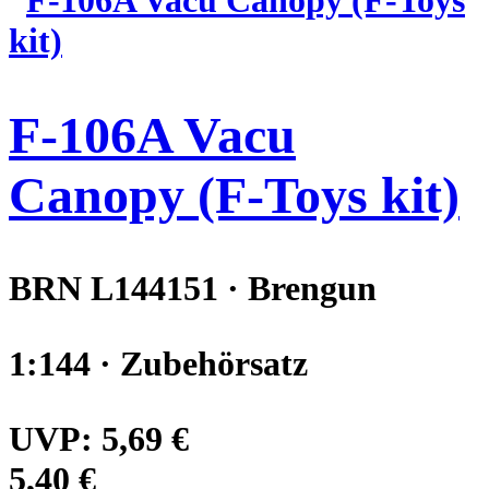
F-106A Vacu
Canopy (F-Toys kit)
BRN L144151 · Brengun
1:144 · Zubehörsatz
UVP:
5,69 €
5,40 €