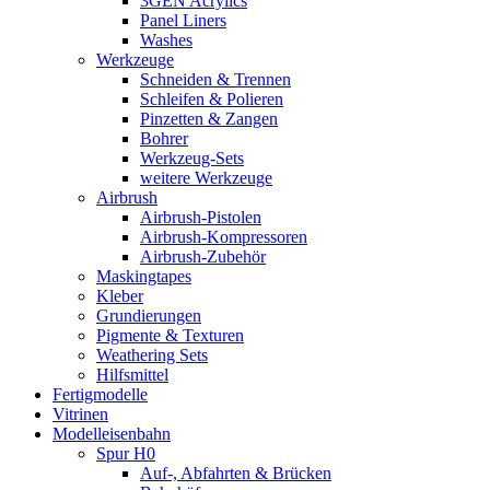
3GEN Acrylics
Panel Liners
Washes
Werkzeuge
Schneiden & Trennen
Schleifen & Polieren
Pinzetten & Zangen
Bohrer
Werkzeug-Sets
weitere Werkzeuge
Airbrush
Airbrush-Pistolen
Airbrush-Kompressoren
Airbrush-Zubehör
Maskingtapes
Kleber
Grundierungen
Pigmente & Texturen
Weathering Sets
Hilfsmittel
Fertigmodelle
Vitrinen
Modelleisenbahn
Spur H0
Auf-, Abfahrten & Brücken