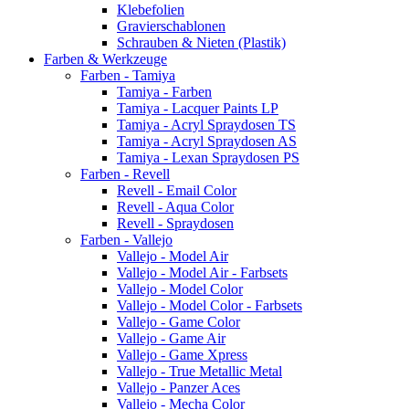
Klebefolien
Gravierschablonen
Schrauben & Nieten (Plastik)
Farben & Werkzeuge
Farben - Tamiya
Tamiya - Farben
Tamiya - Lacquer Paints LP
Tamiya - Acryl Spraydosen TS
Tamiya - Acryl Spraydosen AS
Tamiya - Lexan Spraydosen PS
Farben - Revell
Revell - Email Color
Revell - Aqua Color
Revell - Spraydosen
Farben - Vallejo
Vallejo - Model Air
Vallejo - Model Air - Farbsets
Vallejo - Model Color
Vallejo - Model Color - Farbsets
Vallejo - Game Color
Vallejo - Game Air
Vallejo - Game Xpress
Vallejo - True Metallic Metal
Vallejo - Panzer Aces
Vallejo - Mecha Color