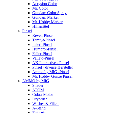
Acrysion Color
Mr. Color
Gundam Color Spray
Gundam Marker
Mr. Hobby Marker
Hilfsmittel
Pinsel
Revell-Pinsel
Tamiya-Pinsel
Italeri-Pinsel
Humbrol-Pinsel
Faller-Pinsel
Vallejo-Pinsel
AK Interactive - Pinsel
Pinsel - diverse Hersteller
Ammo by MIG -Pinsel
Mr. Hobby-Gunze Pinsel
AMMO by MIG
Shader
ATOM
Cobra Motor
Drybrush
Washes & Filters
A-Stand
Farbsets