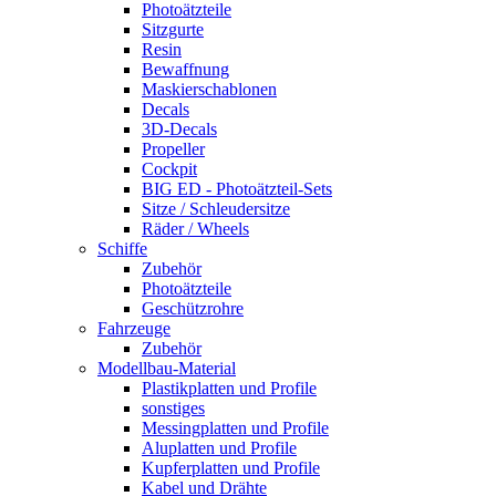
Photoätzteile
Sitzgurte
Resin
Bewaffnung
Maskierschablonen
Decals
3D-Decals
Propeller
Cockpit
BIG ED - Photoätzteil-Sets
Sitze / Schleudersitze
Räder / Wheels
Schiffe
Zubehör
Photoätzteile
Geschützrohre
Fahrzeuge
Zubehör
Modellbau-Material
Plastikplatten und Profile
sonstiges
Messingplatten und Profile
Aluplatten und Profile
Kupferplatten und Profile
Kabel und Drähte