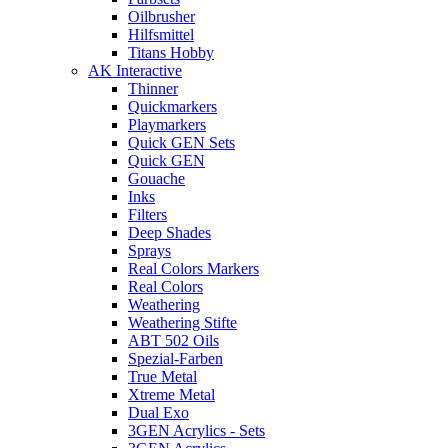
Oilbrusher
Hilfsmittel
Titans Hobby
AK Interactive
Thinner
Quickmarkers
Playmarkers
Quick GEN Sets
Quick GEN
Gouache
Inks
Filters
Deep Shades
Sprays
Real Colors Markers
Real Colors
Weathering
Weathering Stifte
ABT 502 Oils
Spezial-Farben
True Metal
Xtreme Metal
Dual Exo
3GEN Acrylics - Sets