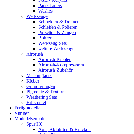
3GEN Acrylics
Panel Liners
Washes
Werkzeuge
Schneiden & Trennen
Schleifen & Polieren
Pinzetten & Zangen
Bohrer
Werkzeug-Sets
weitere Werkzeuge
Airbrush
Airbrush-Pistolen
Airbrush-Kompressoren
Airbrush-Zubehör
Maskingtapes
Kleber
Grundierungen
Pigmente & Texturen
Weathering Sets
Hilfsmittel
Fertigmodelle
Vitrinen
Modelleisenbahn
Spur H0
Auf-, Abfahrten & Brücken