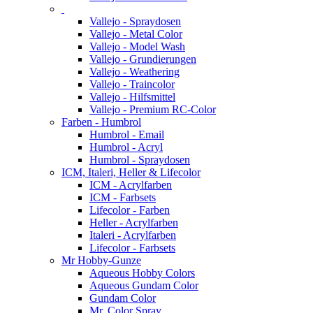
Vallejo - Spraydosen
Vallejo - Metal Color
Vallejo - Model Wash
Vallejo - Grundierungen
Vallejo - Weathering
Vallejo - Traincolor
Vallejo - Hilfsmittel
Vallejo - Premium RC-Color
Farben - Humbrol
Humbrol - Email
Humbrol - Acryl
Humbrol - Spraydosen
ICM, Italeri, Heller & Lifecolor
ICM - Acrylfarben
ICM - Farbsets
Lifecolor - Farben
Heller - Acrylfarben
Italeri - Acrylfarben
Lifecolor - Farbsets
Mr Hobby-Gunze
Aqueous Hobby Colors
Aqueous Gundam Color
Gundam Color
Mr. Color Spray