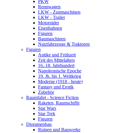
PKW
Rennwagen
LKW - Zugmaschinen
LKW - Trailer
Motorräder
Eisenbahnen
Figuren
Baumaschinen
Nutzfahrzeuge & Traktoren
Figuren
Antike und Frühzeit
Zeit des Mittelalters
16.-18. Jahrhundert
Napoleonische Epoche
19. Jh. bis 1. Weltkrieg
Moderne (1918 - heute)
Fantasy und Erotik
Zubehör
Raumfahrt - Science Fiction
Raketen, Raumschiffe
Star Wars
Star Trek
Figuren
Dioramenbau
Ruinen und Bauwerke