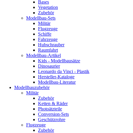
Bases
Vegetation
Zubehör
Modellbau-Sets
Militär
Flugzeuge
Schiffe
Fahrzeuge
Hubschrauber
Raumfahrt
Modellbau-Artikel
Kids - Modellbausätze
Dinosaurier
Leonardo da Vinci - Plastik
Hersteller-Kataloge
Modellbau-Literatur
Modellbauzubehör
Militär
Zubehör
Ketten & Räder
Photoätzteile
Conversion-Sets
Geschützrohre
Flugzeuge
Zubehör