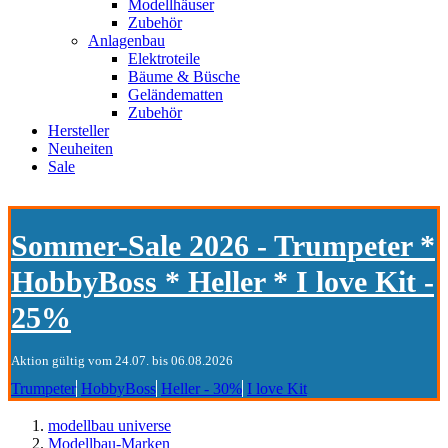
Modellhäuser
Zubehör
Anlagenbau
Elektroteile
Bäume & Büsche
Geländematten
Zubehör
Hersteller
Neuheiten
Sale
Sommer-Sale 2026 - Trumpeter *
HobbyBoss * Heller * I love Kit -
25%
Aktion gültig vom 24.07. bis 06.08.2026
Trumpeter
HobbyBoss
Heller - 30%
I love Kit
modellbau universe
Modellbau-Marken