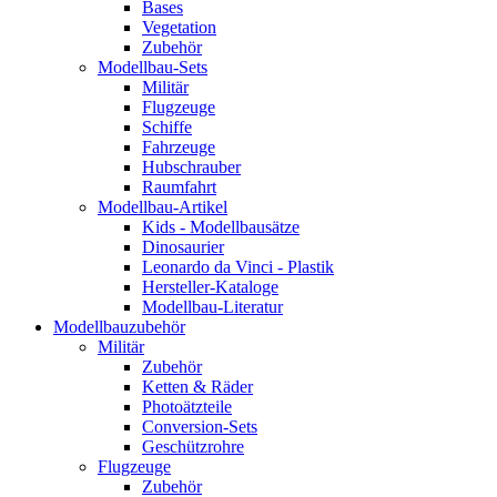
Bases
Vegetation
Zubehör
Modellbau-Sets
Militär
Flugzeuge
Schiffe
Fahrzeuge
Hubschrauber
Raumfahrt
Modellbau-Artikel
Kids - Modellbausätze
Dinosaurier
Leonardo da Vinci - Plastik
Hersteller-Kataloge
Modellbau-Literatur
Modellbauzubehör
Militär
Zubehör
Ketten & Räder
Photoätzteile
Conversion-Sets
Geschützrohre
Flugzeuge
Zubehör