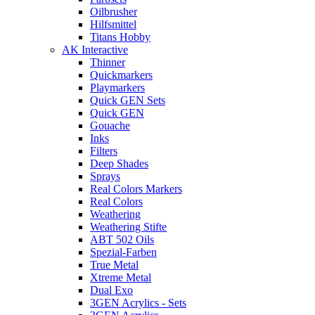
Oilbrusher
Hilfsmittel
Titans Hobby
AK Interactive
Thinner
Quickmarkers
Playmarkers
Quick GEN Sets
Quick GEN
Gouache
Inks
Filters
Deep Shades
Sprays
Real Colors Markers
Real Colors
Weathering
Weathering Stifte
ABT 502 Oils
Spezial-Farben
True Metal
Xtreme Metal
Dual Exo
3GEN Acrylics - Sets