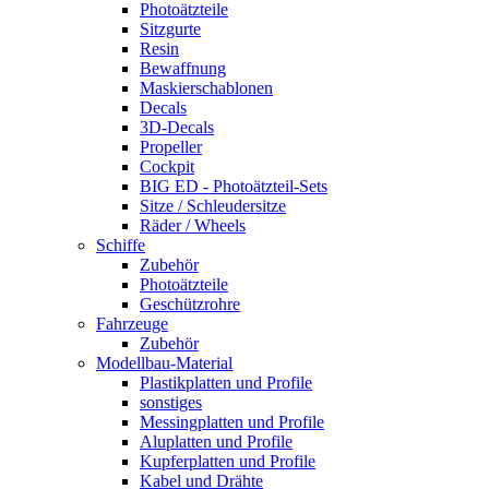
Photoätzteile
Sitzgurte
Resin
Bewaffnung
Maskierschablonen
Decals
3D-Decals
Propeller
Cockpit
BIG ED - Photoätzteil-Sets
Sitze / Schleudersitze
Räder / Wheels
Schiffe
Zubehör
Photoätzteile
Geschützrohre
Fahrzeuge
Zubehör
Modellbau-Material
Plastikplatten und Profile
sonstiges
Messingplatten und Profile
Aluplatten und Profile
Kupferplatten und Profile
Kabel und Drähte