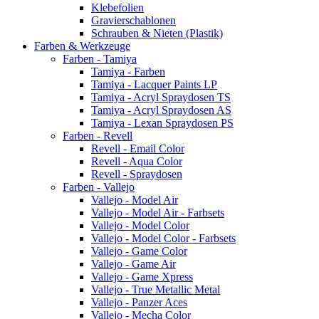
Klebefolien
Gravierschablonen
Schrauben & Nieten (Plastik)
Farben & Werkzeuge
Farben - Tamiya
Tamiya - Farben
Tamiya - Lacquer Paints LP
Tamiya - Acryl Spraydosen TS
Tamiya - Acryl Spraydosen AS
Tamiya - Lexan Spraydosen PS
Farben - Revell
Revell - Email Color
Revell - Aqua Color
Revell - Spraydosen
Farben - Vallejo
Vallejo - Model Air
Vallejo - Model Air - Farbsets
Vallejo - Model Color
Vallejo - Model Color - Farbsets
Vallejo - Game Color
Vallejo - Game Air
Vallejo - Game Xpress
Vallejo - True Metallic Metal
Vallejo - Panzer Aces
Vallejo - Mecha Color