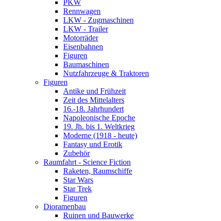
PKW
Rennwagen
LKW - Zugmaschinen
LKW - Trailer
Motorräder
Eisenbahnen
Figuren
Baumaschinen
Nutzfahrzeuge & Traktoren
Figuren
Antike und Frühzeit
Zeit des Mittelalters
16.-18. Jahrhundert
Napoleonische Epoche
19. Jh. bis 1. Weltkrieg
Moderne (1918 - heute)
Fantasy und Erotik
Zubehör
Raumfahrt - Science Fiction
Raketen, Raumschiffe
Star Wars
Star Trek
Figuren
Dioramenbau
Ruinen und Bauwerke