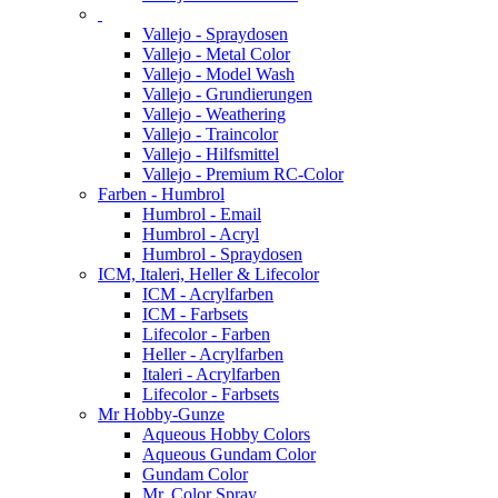
Vallejo - Spraydosen
Vallejo - Metal Color
Vallejo - Model Wash
Vallejo - Grundierungen
Vallejo - Weathering
Vallejo - Traincolor
Vallejo - Hilfsmittel
Vallejo - Premium RC-Color
Farben - Humbrol
Humbrol - Email
Humbrol - Acryl
Humbrol - Spraydosen
ICM, Italeri, Heller & Lifecolor
ICM - Acrylfarben
ICM - Farbsets
Lifecolor - Farben
Heller - Acrylfarben
Italeri - Acrylfarben
Lifecolor - Farbsets
Mr Hobby-Gunze
Aqueous Hobby Colors
Aqueous Gundam Color
Gundam Color
Mr. Color Spray