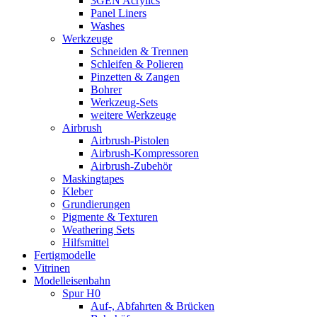
3GEN Acrylics
Panel Liners
Washes
Werkzeuge
Schneiden & Trennen
Schleifen & Polieren
Pinzetten & Zangen
Bohrer
Werkzeug-Sets
weitere Werkzeuge
Airbrush
Airbrush-Pistolen
Airbrush-Kompressoren
Airbrush-Zubehör
Maskingtapes
Kleber
Grundierungen
Pigmente & Texturen
Weathering Sets
Hilfsmittel
Fertigmodelle
Vitrinen
Modelleisenbahn
Spur H0
Auf-, Abfahrten & Brücken