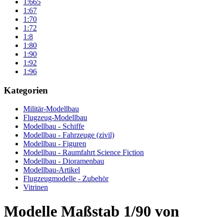
1:665
1:67
1:70
1:72
1:8
1:80
1:90
1:92
1:96
Kategorien
Militär-Modellbau
Flugzeug-Modellbau
Modellbau - Schiffe
Modellbau - Fahrzeuge (zivil)
Modellbau - Figuren
Modellbau - Raumfahrt Science Fiction
Modellbau - Dioramenbau
Modellbau-Artikel
Flugzeugmodelle - Zubehör
Vitrinen
Modelle Maßstab 1/90 von