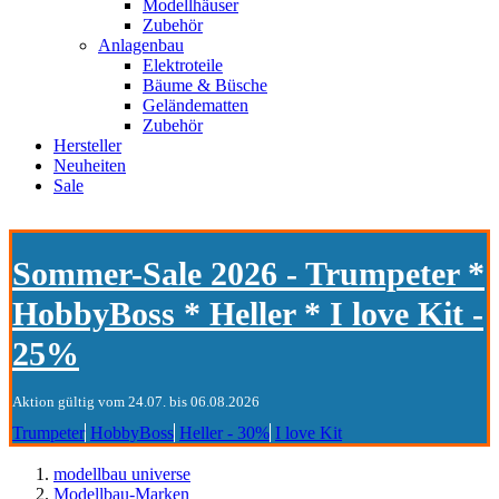
Modellhäuser
Zubehör
Anlagenbau
Elektroteile
Bäume & Büsche
Geländematten
Zubehör
Hersteller
Neuheiten
Sale
Sommer-Sale 2026 - Trumpeter *
HobbyBoss * Heller * I love Kit -
25%
Aktion gültig vom 24.07. bis 06.08.2026
Trumpeter
HobbyBoss
Heller - 30%
I love Kit
modellbau universe
Modellbau-Marken