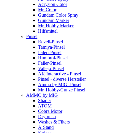
Acrysion Color
Mr. Color
Gundam Color Spray
Gundam Marker
Mr. Hobby Marker
Hilfsmittel
Pinsel
Revell-Pinsel
Tamiya-Pinsel
Italeri-Pinsel
Humbrol-Pinsel
Faller-Pinsel
Vallejo-Pinsel
AK Interactive - Pinsel
Pinsel - diverse Hersteller
Ammo by MIG -Pinsel
Mr. Hobby-Gunze Pinsel
AMMO by MIG
Shader
ATOM
Cobra Motor
Drybrush
Washes & Filters
A-Stand
Farbsets