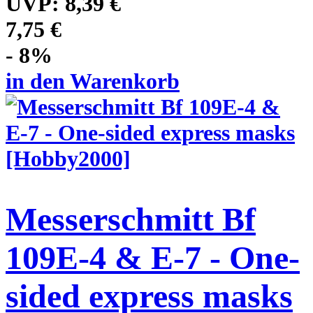
UVP:
8,39 €
7,75 €
- 8%
in den Warenkorb
Messerschmitt Bf
109E-4 & E-7 - One-
sided express masks