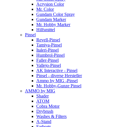
Acrysion Color
Mr. Color
Gundam Color Spray
Gundam Marker
Mr. Hobby Marker
Hilfsmittel
Pinsel
Revell-Pinsel
Tamiya-Pinsel
Italeri-Pinsel
Humbrol-Pinsel
Faller-Pinsel
Vallejo-Pinsel
AK Interactive - Pinsel
Pinsel - diverse Hersteller
Ammo by MIG -Pinsel
Mr. Hobby-Gunze Pinsel
AMMO by MIG
Shader
ATOM
Cobra Motor
Drybrush
Washes & Filters
A-Stand
Farbsets