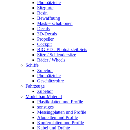
Photoätzteile
Sitzgurte
Resin
Bewaffnung
Maskierschablonen
Decals
3D-Decals
Propeller
Cockpit
BIG ED - Photoätzteil-Sets
Sitze / Schleudersitze
Räder / Wheels
Schiffe
Zubehör
Photoätzteile
Geschützrohre
Fahrzeuge
Zubehör
Modellbau-Material
Plastikplatten und Profile
sonstiges
Messingplatten und Profile
Aluplatten und Profile
Kupferplatten und Profile
Kabel und Drähte