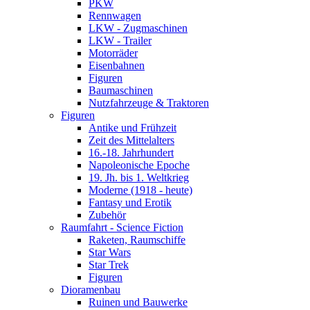
PKW
Rennwagen
LKW - Zugmaschinen
LKW - Trailer
Motorräder
Eisenbahnen
Figuren
Baumaschinen
Nutzfahrzeuge & Traktoren
Figuren
Antike und Frühzeit
Zeit des Mittelalters
16.-18. Jahrhundert
Napoleonische Epoche
19. Jh. bis 1. Weltkrieg
Moderne (1918 - heute)
Fantasy und Erotik
Zubehör
Raumfahrt - Science Fiction
Raketen, Raumschiffe
Star Wars
Star Trek
Figuren
Dioramenbau
Ruinen und Bauwerke