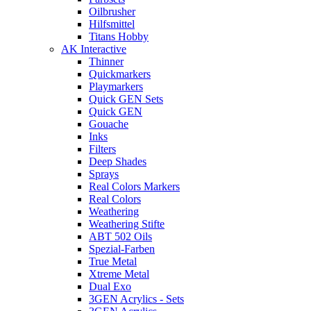
Oilbrusher
Hilfsmittel
Titans Hobby
AK Interactive
Thinner
Quickmarkers
Playmarkers
Quick GEN Sets
Quick GEN
Gouache
Inks
Filters
Deep Shades
Sprays
Real Colors Markers
Real Colors
Weathering
Weathering Stifte
ABT 502 Oils
Spezial-Farben
True Metal
Xtreme Metal
Dual Exo
3GEN Acrylics - Sets