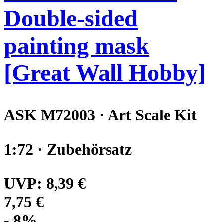
Double-sided
painting mask
[Great Wall Hobby]
ASK M72003 · Art Scale Kit
1:72 · Zubehörsatz
UVP:
8,39 €
7,75 €
- 8%