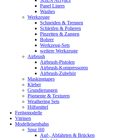
3GEN Acrylics
Panel Liners
Washes
Werkzeuge
Schneiden & Trennen
Schleifen & Polieren
Pinzetten & Zangen
Bohrer
Werkzeug-Sets
weitere Werkzeuge
Airbrush
Airbrush-Pistolen
Airbrush-Kompressoren
Airbrush-Zubehör
Maskingtapes
Kleber
Grundierungen
Pigmente & Texturen
Weathering Sets
Hilfsmittel
Fertigmodelle
Vitrinen
Modelleisenbahn
Spur H0
Auf-, Abfahrten & Brücken