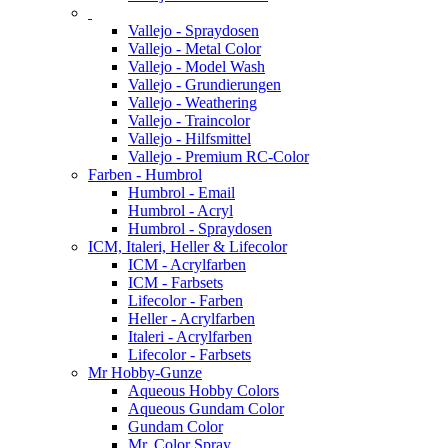
Vallejo - Spraydosen
Vallejo - Metal Color
Vallejo - Model Wash
Vallejo - Grundierungen
Vallejo - Weathering
Vallejo - Traincolor
Vallejo - Hilfsmittel
Vallejo - Premium RC-Color
Farben - Humbrol
Humbrol - Email
Humbrol - Acryl
Humbrol - Spraydosen
ICM, Italeri, Heller & Lifecolor
ICM - Acrylfarben
ICM - Farbsets
Lifecolor - Farben
Heller - Acrylfarben
Italeri - Acrylfarben
Lifecolor - Farbsets
Mr Hobby-Gunze
Aqueous Hobby Colors
Aqueous Gundam Color
Gundam Color
Mr. Color Spray