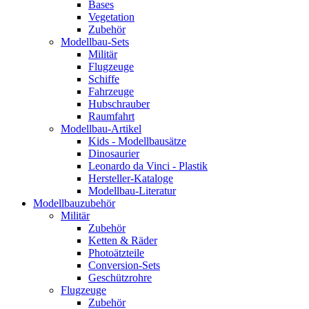
Bases
Vegetation
Zubehör
Modellbau-Sets
Militär
Flugzeuge
Schiffe
Fahrzeuge
Hubschrauber
Raumfahrt
Modellbau-Artikel
Kids - Modellbausätze
Dinosaurier
Leonardo da Vinci - Plastik
Hersteller-Kataloge
Modellbau-Literatur
Modellbauzubehör
Militär
Zubehör
Ketten & Räder
Photoätzteile
Conversion-Sets
Geschützrohre
Flugzeuge
Zubehör