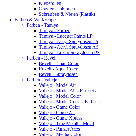
Klebefolien
Gravierschablonen
Schrauben & Nieten (Plastik)
Farben & Werkzeuge
Farben - Tamiya
Tamiya - Farben
Tamiya - Lacquer Paints LP
Tamiya - Acryl Spraydosen TS
Tamiya - Acryl Spraydosen AS
Tamiya - Lexan Spraydosen PS
Farben - Revell
Revell - Email Color
Revell - Aqua Color
Revell - Spraydosen
Farben - Vallejo
Vallejo - Model Air
Vallejo - Model Air - Farbsets
Vallejo - Model Color
Vallejo - Model Color - Farbsets
Vallejo - Game Color
Vallejo - Game Air
Vallejo - Game Xpress
Vallejo - True Metallic Metal
Vallejo - Panzer Aces
Vallejo - Mecha Color