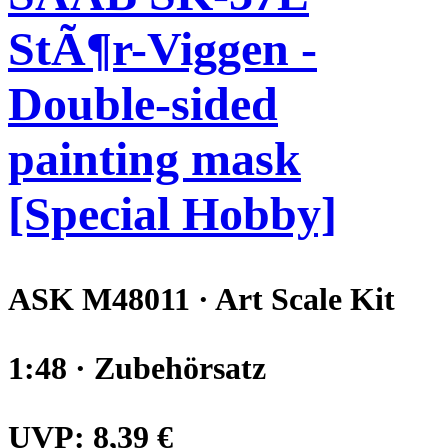
StÃ¶r-Viggen -
Double-sided
painting mask
[Special Hobby]
ASK M48011 · Art Scale Kit
1:48 · Zubehörsatz
UVP:
8,39 €