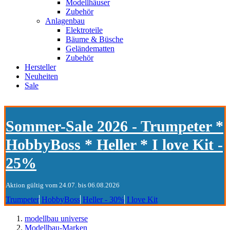
Modellhäuser
Zubehör
Anlagenbau
Elektroteile
Bäume & Büsche
Geländematten
Zubehör
Hersteller
Neuheiten
Sale
Sommer-Sale 2026 - Trumpeter *
HobbyBoss * Heller * I love Kit -
25%
Aktion gültig vom 24.07. bis 06.08.2026
Trumpeter
HobbyBoss
Heller - 30%
I love Kit
modellbau universe
Modellbau-Marken