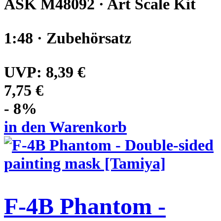
ASK M48092 · Art Scale Kit
1:48 · Zubehörsatz
UVP:
8,39 €
7,75 €
- 8%
in den Warenkorb
F-4B Phantom -