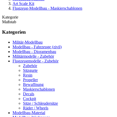
Art Scale Kit
Flugzeug-Modellbau - Maskierschablonen
Kategorie
Maßstab
Kategorien
Militär-Modellbau
Modellbau - Fahrzeuge (zivil)
Modellbau - Dioramenbau
Militärmodelle - Zubehör
Flugzeugmodelle - Zubehör
Zubehör
Sitzgurte
Resin
Propeller
Bewaffnung
Maskierschablonen
Decals
Cockpit
Sitze / Schleudersitze
Räder / Wheels
Modellbau-Material