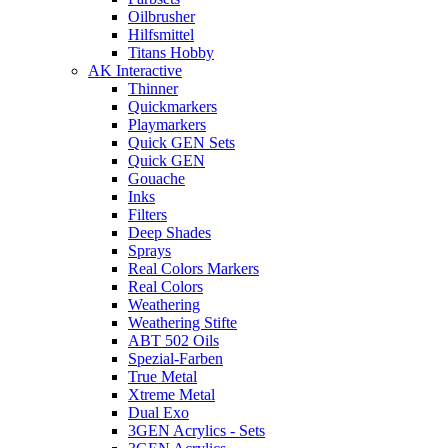
Oilbrusher
Hilfsmittel
Titans Hobby
AK Interactive
Thinner
Quickmarkers
Playmarkers
Quick GEN Sets
Quick GEN
Gouache
Inks
Filters
Deep Shades
Sprays
Real Colors Markers
Real Colors
Weathering
Weathering Stifte
ABT 502 Oils
Spezial-Farben
True Metal
Xtreme Metal
Dual Exo
3GEN Acrylics - Sets