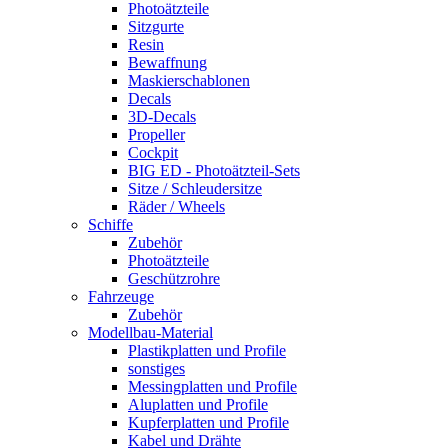
Photoätzteile
Sitzgurte
Resin
Bewaffnung
Maskierschablonen
Decals
3D-Decals
Propeller
Cockpit
BIG ED - Photoätzteil-Sets
Sitze / Schleudersitze
Räder / Wheels
Schiffe
Zubehör
Photoätzteile
Geschützrohre
Fahrzeuge
Zubehör
Modellbau-Material
Plastikplatten und Profile
sonstiges
Messingplatten und Profile
Aluplatten und Profile
Kupferplatten und Profile
Kabel und Drähte