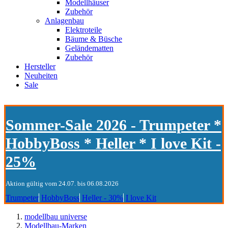
Modellhäuser
Zubehör
Anlagenbau
Elektroteile
Bäume & Büsche
Geländematten
Zubehör
Hersteller
Neuheiten
Sale
Sommer-Sale 2026 - Trumpeter *
HobbyBoss * Heller * I love Kit -
25%
Aktion gültig vom 24.07. bis 06.08.2026
Trumpeter
HobbyBoss
Heller - 30%
I love Kit
modellbau universe
Modellbau-Marken