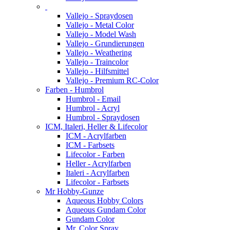
Vallejo - Spraydosen
Vallejo - Metal Color
Vallejo - Model Wash
Vallejo - Grundierungen
Vallejo - Weathering
Vallejo - Traincolor
Vallejo - Hilfsmittel
Vallejo - Premium RC-Color
Farben - Humbrol
Humbrol - Email
Humbrol - Acryl
Humbrol - Spraydosen
ICM, Italeri, Heller & Lifecolor
ICM - Acrylfarben
ICM - Farbsets
Lifecolor - Farben
Heller - Acrylfarben
Italeri - Acrylfarben
Lifecolor - Farbsets
Mr Hobby-Gunze
Aqueous Hobby Colors
Aqueous Gundam Color
Gundam Color
Mr. Color Spray