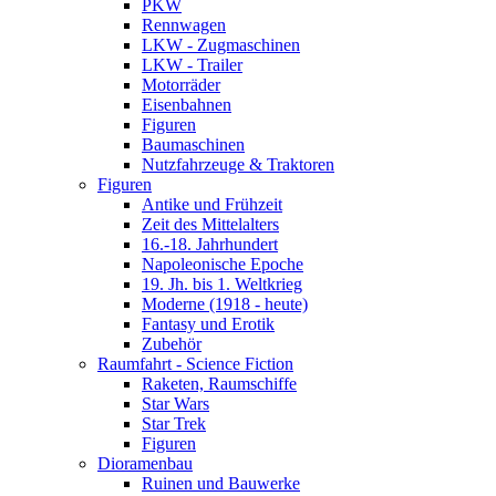
PKW
Rennwagen
LKW - Zugmaschinen
LKW - Trailer
Motorräder
Eisenbahnen
Figuren
Baumaschinen
Nutzfahrzeuge & Traktoren
Figuren
Antike und Frühzeit
Zeit des Mittelalters
16.-18. Jahrhundert
Napoleonische Epoche
19. Jh. bis 1. Weltkrieg
Moderne (1918 - heute)
Fantasy und Erotik
Zubehör
Raumfahrt - Science Fiction
Raketen, Raumschiffe
Star Wars
Star Trek
Figuren
Dioramenbau
Ruinen und Bauwerke