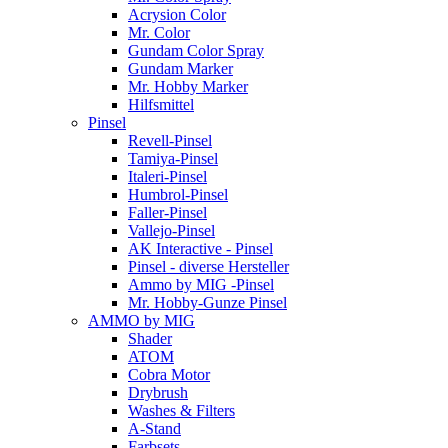
Acrysion Color
Mr. Color
Gundam Color Spray
Gundam Marker
Mr. Hobby Marker
Hilfsmittel
Pinsel
Revell-Pinsel
Tamiya-Pinsel
Italeri-Pinsel
Humbrol-Pinsel
Faller-Pinsel
Vallejo-Pinsel
AK Interactive - Pinsel
Pinsel - diverse Hersteller
Ammo by MIG -Pinsel
Mr. Hobby-Gunze Pinsel
AMMO by MIG
Shader
ATOM
Cobra Motor
Drybrush
Washes & Filters
A-Stand
Farbsets