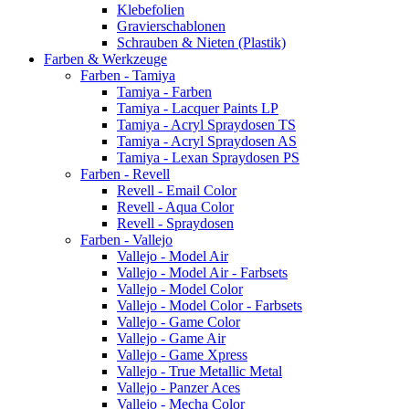
Klebefolien
Gravierschablonen
Schrauben & Nieten (Plastik)
Farben & Werkzeuge
Farben - Tamiya
Tamiya - Farben
Tamiya - Lacquer Paints LP
Tamiya - Acryl Spraydosen TS
Tamiya - Acryl Spraydosen AS
Tamiya - Lexan Spraydosen PS
Farben - Revell
Revell - Email Color
Revell - Aqua Color
Revell - Spraydosen
Farben - Vallejo
Vallejo - Model Air
Vallejo - Model Air - Farbsets
Vallejo - Model Color
Vallejo - Model Color - Farbsets
Vallejo - Game Color
Vallejo - Game Air
Vallejo - Game Xpress
Vallejo - True Metallic Metal
Vallejo - Panzer Aces
Vallejo - Mecha Color