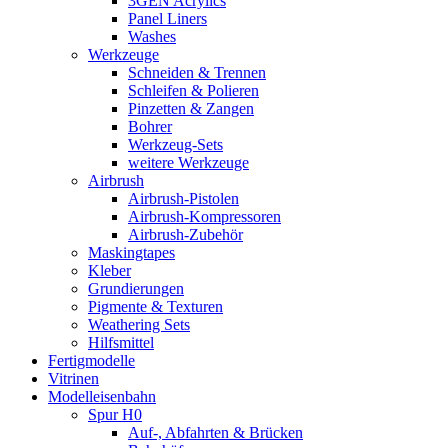
3GEN Acrylics
Panel Liners
Washes
Werkzeuge
Schneiden & Trennen
Schleifen & Polieren
Pinzetten & Zangen
Bohrer
Werkzeug-Sets
weitere Werkzeuge
Airbrush
Airbrush-Pistolen
Airbrush-Kompressoren
Airbrush-Zubehör
Maskingtapes
Kleber
Grundierungen
Pigmente & Texturen
Weathering Sets
Hilfsmittel
Fertigmodelle
Vitrinen
Modelleisenbahn
Spur H0
Auf-, Abfahrten & Brücken