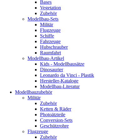
Bases
Vegetation
Zubehör
Modellbau-Sets
Militär
Flugzeuge
Schiffe
Fahrzeuge
Hubschrauber
Raumfahrt
Modellbau-Artikel
Kids - Modellbausätze
Dinosaurier
Leonardo da Vinci - Plastik
Hersteller-Kataloge
Modellbau-Literatur
Modellbauzubehör
Militär
Zubehör
Ketten & Räder
Photoätzteile
Conversion-Sets
Geschützrohre
Flugzeuge
Zubehör