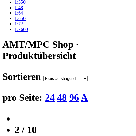
1:350
1:48
1:64
1:650
1:72
1:7600
AMT/MPC Shop ·
Produktübersicht
Sortieren
pro Seite:
24
48
96
A
2 / 10