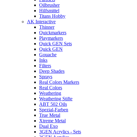
Oilbrusher
Hilfsmittel
Titans Hobby
AK Interactive
Thinner
Quickmarkers
Playmarkers
Quick GEN Sets
Quick GEN
Gouache
Inks
Filters
Deep Shades
Sprays
Real Colors Markers
Real Colors
Weathering
Weathering Stifte
ABT 502 Oils
Spezial-Farben
True Metal
Xtreme Metal
Dual Exo
3GEN Acrylics - Sets