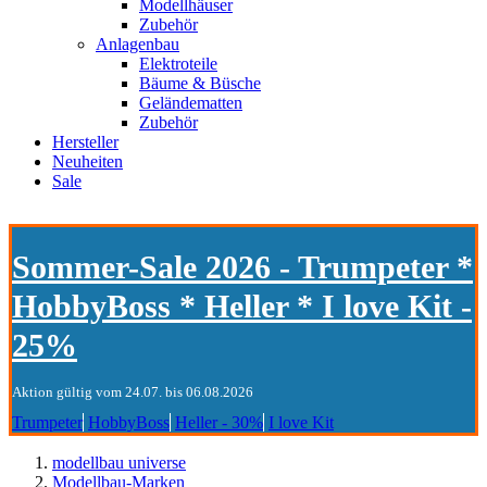
Modellhäuser
Zubehör
Anlagenbau
Elektroteile
Bäume & Büsche
Geländematten
Zubehör
Hersteller
Neuheiten
Sale
Sommer-Sale 2026 - Trumpeter *
HobbyBoss * Heller * I love Kit -
25%
Aktion gültig vom 24.07. bis 06.08.2026
Trumpeter
HobbyBoss
Heller - 30%
I love Kit
modellbau universe
Modellbau-Marken