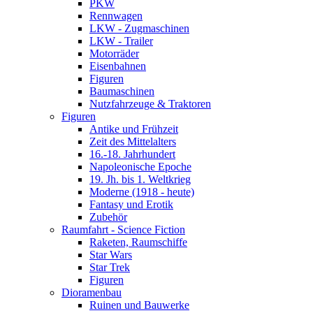
PKW
Rennwagen
LKW - Zugmaschinen
LKW - Trailer
Motorräder
Eisenbahnen
Figuren
Baumaschinen
Nutzfahrzeuge & Traktoren
Figuren
Antike und Frühzeit
Zeit des Mittelalters
16.-18. Jahrhundert
Napoleonische Epoche
19. Jh. bis 1. Weltkrieg
Moderne (1918 - heute)
Fantasy und Erotik
Zubehör
Raumfahrt - Science Fiction
Raketen, Raumschiffe
Star Wars
Star Trek
Figuren
Dioramenbau
Ruinen und Bauwerke