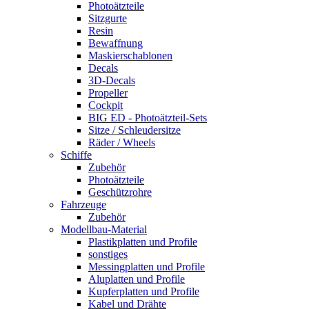
Photoätzteile
Sitzgurte
Resin
Bewaffnung
Maskierschablonen
Decals
3D-Decals
Propeller
Cockpit
BIG ED - Photoätzteil-Sets
Sitze / Schleudersitze
Räder / Wheels
Schiffe
Zubehör
Photoätzteile
Geschützrohre
Fahrzeuge
Zubehör
Modellbau-Material
Plastikplatten und Profile
sonstiges
Messingplatten und Profile
Aluplatten und Profile
Kupferplatten und Profile
Kabel und Drähte