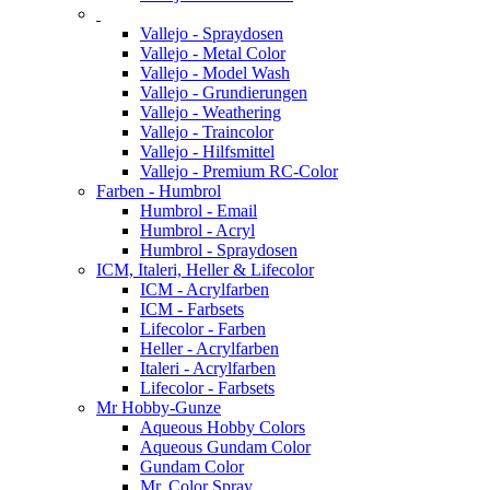
Vallejo - Spraydosen
Vallejo - Metal Color
Vallejo - Model Wash
Vallejo - Grundierungen
Vallejo - Weathering
Vallejo - Traincolor
Vallejo - Hilfsmittel
Vallejo - Premium RC-Color
Farben - Humbrol
Humbrol - Email
Humbrol - Acryl
Humbrol - Spraydosen
ICM, Italeri, Heller & Lifecolor
ICM - Acrylfarben
ICM - Farbsets
Lifecolor - Farben
Heller - Acrylfarben
Italeri - Acrylfarben
Lifecolor - Farbsets
Mr Hobby-Gunze
Aqueous Hobby Colors
Aqueous Gundam Color
Gundam Color
Mr. Color Spray