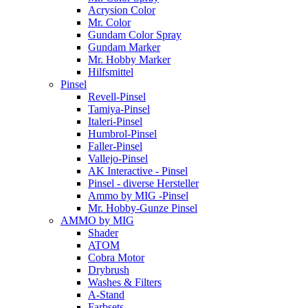
Acrysion Color
Mr. Color
Gundam Color Spray
Gundam Marker
Mr. Hobby Marker
Hilfsmittel
Pinsel
Revell-Pinsel
Tamiya-Pinsel
Italeri-Pinsel
Humbrol-Pinsel
Faller-Pinsel
Vallejo-Pinsel
AK Interactive - Pinsel
Pinsel - diverse Hersteller
Ammo by MIG -Pinsel
Mr. Hobby-Gunze Pinsel
AMMO by MIG
Shader
ATOM
Cobra Motor
Drybrush
Washes & Filters
A-Stand
Farbsets