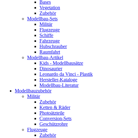
Bases
Vegetation
Zubehör
Modellbau-Sets
Militär
Flugzeuge
Schiffe
Fahrzeuge
Hubschrauber
Raumfahrt
Modellbau-Artikel
Kids - Modellbausätze
Dinosaurier
Leonardo da Vinci - Plastik
Hersteller-Kataloge
Modellbau-Literatur
Modellbauzubehör
Militär
Zubehör
Ketten & Räder
Photoätzteile
Conversion-Sets
Geschützrohre
Flugzeuge
Zubehör