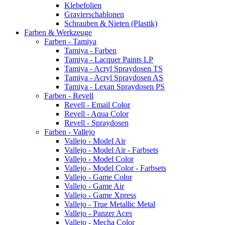
Klebefolien
Gravierschablonen
Schrauben & Nieten (Plastik)
Farben & Werkzeuge
Farben - Tamiya
Tamiya - Farben
Tamiya - Lacquer Paints LP
Tamiya - Acryl Spraydosen TS
Tamiya - Acryl Spraydosen AS
Tamiya - Lexan Spraydosen PS
Farben - Revell
Revell - Email Color
Revell - Aqua Color
Revell - Spraydosen
Farben - Vallejo
Vallejo - Model Air
Vallejo - Model Air - Farbsets
Vallejo - Model Color
Vallejo - Model Color - Farbsets
Vallejo - Game Color
Vallejo - Game Air
Vallejo - Game Xpress
Vallejo - True Metallic Metal
Vallejo - Panzer Aces
Vallejo - Mecha Color