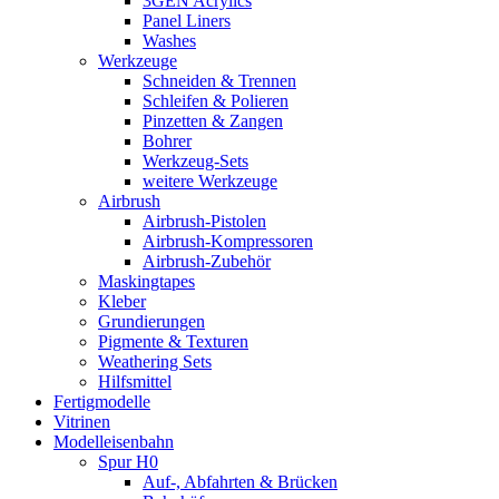
3GEN Acrylics
Panel Liners
Washes
Werkzeuge
Schneiden & Trennen
Schleifen & Polieren
Pinzetten & Zangen
Bohrer
Werkzeug-Sets
weitere Werkzeuge
Airbrush
Airbrush-Pistolen
Airbrush-Kompressoren
Airbrush-Zubehör
Maskingtapes
Kleber
Grundierungen
Pigmente & Texturen
Weathering Sets
Hilfsmittel
Fertigmodelle
Vitrinen
Modelleisenbahn
Spur H0
Auf-, Abfahrten & Brücken