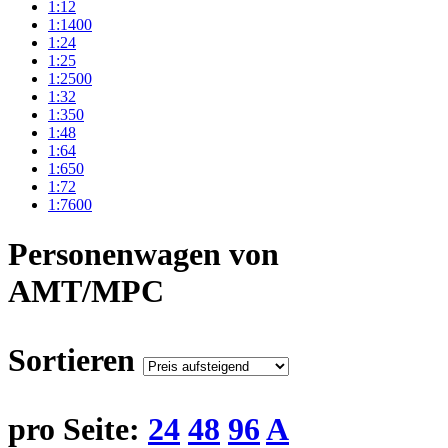
1:12
1:1400
1:24
1:25
1:2500
1:32
1:350
1:48
1:64
1:650
1:72
1:7600
Personenwagen von
AMT/MPC
Sortieren
pro Seite:
24
48
96
A