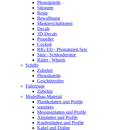
Photoätzteile
Sitzgurte
Resin
Bewaffnung
Maskierschablonen
Decals
3D-Decals
Propeller
Cockpit
BIG ED - Photoätzteil-Sets
Sitze / Schleudersitze
Räder / Wheels
Schiffe
Zubehör
Photoätzteile
Geschützrohre
Fahrzeuge
Zubehör
Modellbau-Material
Plastikplatten und Profile
sonstiges
Messingplatten und Profile
Aluplatten und Profile
Kupferplatten und Profile
Kabel und Drähte