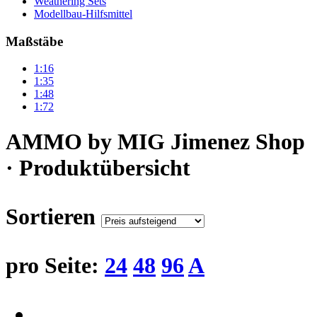
Weathering Sets
Modellbau-Hilfsmittel
Maßstäbe
1:16
1:35
1:48
1:72
AMMO by MIG Jimenez Shop
· Produktübersicht
Sortieren
pro Seite:
24
48
96
A