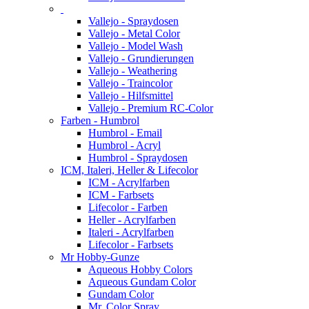
Vallejo - Spraydosen
Vallejo - Metal Color
Vallejo - Model Wash
Vallejo - Grundierungen
Vallejo - Weathering
Vallejo - Traincolor
Vallejo - Hilfsmittel
Vallejo - Premium RC-Color
Farben - Humbrol
Humbrol - Email
Humbrol - Acryl
Humbrol - Spraydosen
ICM, Italeri, Heller & Lifecolor
ICM - Acrylfarben
ICM - Farbsets
Lifecolor - Farben
Heller - Acrylfarben
Italeri - Acrylfarben
Lifecolor - Farbsets
Mr Hobby-Gunze
Aqueous Hobby Colors
Aqueous Gundam Color
Gundam Color
Mr. Color Spray