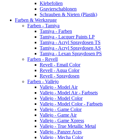
Klebefolien
Gravierschablonen
Schrauben & Nieten (Plastik)
Farben & Werkzeuge
Farben - Tamiya
Tamiya - Farben
Tamiya - Lacquer Paints LP
Tamiya - Acryl Spraydosen TS
Tamiya - Acryl Spraydosen AS
Tamiya - Lexan Spraydosen PS
Farben - Revell
Revell - Email Color
Revell - Aqua Color
Revell - Spraydosen
Farben - Vallejo
Vallejo - Model Air
Vallejo - Model Air - Farbsets
Vallejo - Model Color
Vallejo - Model Color - Farbsets
Vallejo - Game Color
Vallejo - Game Air
Vallejo - Game Xpress
Vallejo - True Metallic Metal
Vallejo - Panzer Aces
Vallejo - Mecha Color