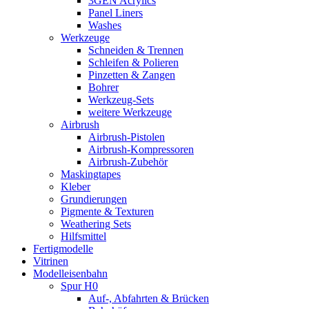
3GEN Acrylics
Panel Liners
Washes
Werkzeuge
Schneiden & Trennen
Schleifen & Polieren
Pinzetten & Zangen
Bohrer
Werkzeug-Sets
weitere Werkzeuge
Airbrush
Airbrush-Pistolen
Airbrush-Kompressoren
Airbrush-Zubehör
Maskingtapes
Kleber
Grundierungen
Pigmente & Texturen
Weathering Sets
Hilfsmittel
Fertigmodelle
Vitrinen
Modelleisenbahn
Spur H0
Auf-, Abfahrten & Brücken