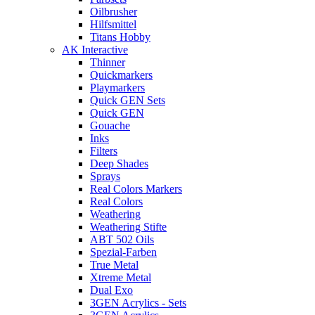
Oilbrusher
Hilfsmittel
Titans Hobby
AK Interactive
Thinner
Quickmarkers
Playmarkers
Quick GEN Sets
Quick GEN
Gouache
Inks
Filters
Deep Shades
Sprays
Real Colors Markers
Real Colors
Weathering
Weathering Stifte
ABT 502 Oils
Spezial-Farben
True Metal
Xtreme Metal
Dual Exo
3GEN Acrylics - Sets