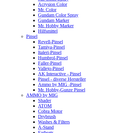
Acrysion Color
Mr. Color
Gundam Color Spray
Gundam Marker
Mr. Hobby Marker
Hilfsmittel
Pinsel
Revell-Pinsel
Tamiya-Pinsel
Italeri-Pinsel
Humbrol-Pinsel
Faller-Pinsel
Vallejo-Pinsel
AK Interactive - Pinsel
Pinsel - diverse Hersteller
Ammo by MIG -Pinsel
Mr. Hobby-Gunze Pinsel
AMMO by MIG
Shader
ATOM
Cobra Motor
Drybrush
Washes & Filters
A-Stand
Farbsets