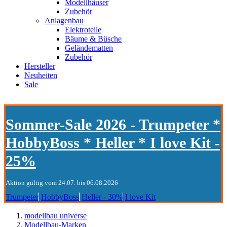
Modellhäuser
Zubehör
Anlagenbau
Elektroteile
Bäume & Büsche
Geländematten
Zubehör
Hersteller
Neuheiten
Sale
Sommer-Sale 2026 - Trumpeter *
HobbyBoss * Heller * I love Kit -
25%
Aktion gültig vom 24.07. bis 06.08.2026
Trumpeter
HobbyBoss
Heller - 30%
I love Kit
modellbau universe
Modellbau-Marken