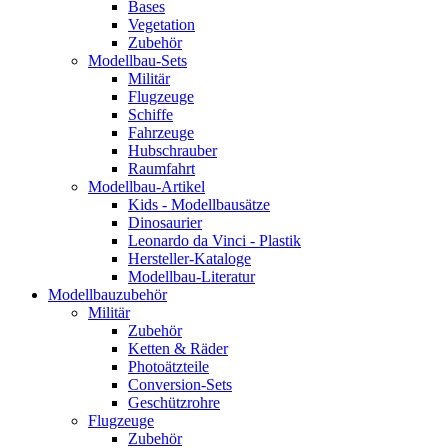
Bases
Vegetation
Zubehör
Modellbau-Sets
Militär
Flugzeuge
Schiffe
Fahrzeuge
Hubschrauber
Raumfahrt
Modellbau-Artikel
Kids - Modellbausätze
Dinosaurier
Leonardo da Vinci - Plastik
Hersteller-Kataloge
Modellbau-Literatur
Modellbauzubehör
Militär
Zubehör
Ketten & Räder
Photoätzteile
Conversion-Sets
Geschützrohre
Flugzeuge
Zubehör