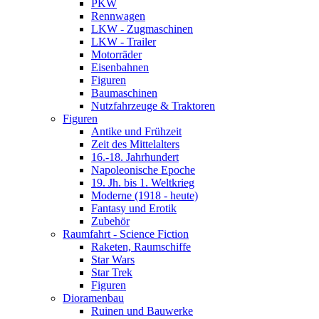
PKW
Rennwagen
LKW - Zugmaschinen
LKW - Trailer
Motorräder
Eisenbahnen
Figuren
Baumaschinen
Nutzfahrzeuge & Traktoren
Figuren
Antike und Frühzeit
Zeit des Mittelalters
16.-18. Jahrhundert
Napoleonische Epoche
19. Jh. bis 1. Weltkrieg
Moderne (1918 - heute)
Fantasy und Erotik
Zubehör
Raumfahrt - Science Fiction
Raketen, Raumschiffe
Star Wars
Star Trek
Figuren
Dioramenbau
Ruinen und Bauwerke