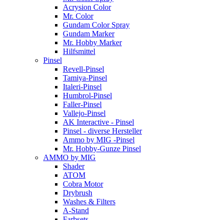
Acrysion Color
Mr. Color
Gundam Color Spray
Gundam Marker
Mr. Hobby Marker
Hilfsmittel
Pinsel
Revell-Pinsel
Tamiya-Pinsel
Italeri-Pinsel
Humbrol-Pinsel
Faller-Pinsel
Vallejo-Pinsel
AK Interactive - Pinsel
Pinsel - diverse Hersteller
Ammo by MIG -Pinsel
Mr. Hobby-Gunze Pinsel
AMMO by MIG
Shader
ATOM
Cobra Motor
Drybrush
Washes & Filters
A-Stand
Farbsets