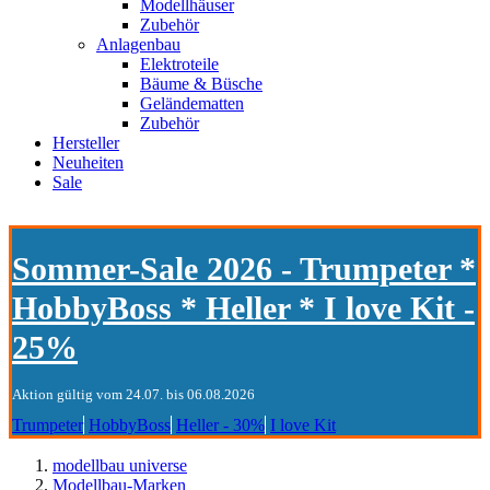
Modellhäuser
Zubehör
Anlagenbau
Elektroteile
Bäume & Büsche
Geländematten
Zubehör
Hersteller
Neuheiten
Sale
Sommer-Sale 2026 - Trumpeter *
HobbyBoss * Heller * I love Kit -
25%
Aktion gültig vom 24.07. bis 06.08.2026
Trumpeter
HobbyBoss
Heller - 30%
I love Kit
modellbau universe
Modellbau-Marken