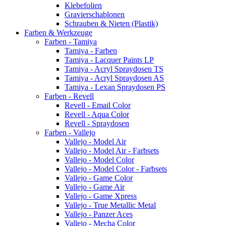
Klebefolien
Gravierschablonen
Schrauben & Nieten (Plastik)
Farben & Werkzeuge
Farben - Tamiya
Tamiya - Farben
Tamiya - Lacquer Paints LP
Tamiya - Acryl Spraydosen TS
Tamiya - Acryl Spraydosen AS
Tamiya - Lexan Spraydosen PS
Farben - Revell
Revell - Email Color
Revell - Aqua Color
Revell - Spraydosen
Farben - Vallejo
Vallejo - Model Air
Vallejo - Model Air - Farbsets
Vallejo - Model Color
Vallejo - Model Color - Farbsets
Vallejo - Game Color
Vallejo - Game Air
Vallejo - Game Xpress
Vallejo - True Metallic Metal
Vallejo - Panzer Aces
Vallejo - Mecha Color