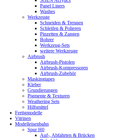
3GEN Acrylics
Panel Liners
Washes
Werkzeuge
Schneiden & Trennen
Schleifen & Polieren
Pinzetten & Zangen
Bohrer
Werkzeug-Sets
weitere Werkzeuge
Airbrush
Airbrush-Pistolen
Airbrush-Kompressoren
Airbrush-Zubehör
Maskingtapes
Kleber
Grundierungen
Pigmente & Texturen
Weathering Sets
Hilfsmittel
Fertigmodelle
Vitrinen
Modelleisenbahn
Spur H0
Auf-, Abfahrten & Brücken