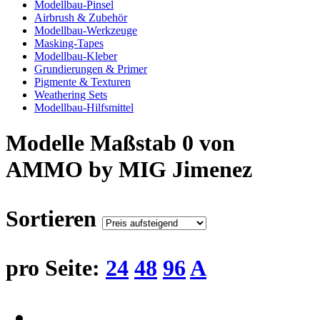
Modellbau-Pinsel
Airbrush & Zubehör
Modellbau-Werkzeuge
Masking-Tapes
Modellbau-Kleber
Grundierungen & Primer
Pigmente & Texturen
Weathering Sets
Modellbau-Hilfsmittel
Modelle Maßstab 0 von
AMMO by MIG Jimenez
Sortieren
pro Seite:
24
48
96
A