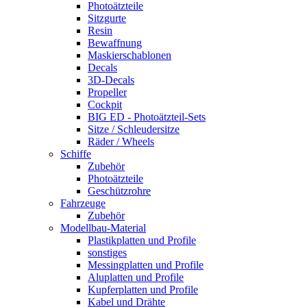
Photoätzteile
Sitzgurte
Resin
Bewaffnung
Maskierschablonen
Decals
3D-Decals
Propeller
Cockpit
BIG ED - Photoätzteil-Sets
Sitze / Schleudersitze
Räder / Wheels
Schiffe
Zubehör
Photoätzteile
Geschützrohre
Fahrzeuge
Zubehör
Modellbau-Material
Plastikplatten und Profile
sonstiges
Messingplatten und Profile
Aluplatten und Profile
Kupferplatten und Profile
Kabel und Drähte