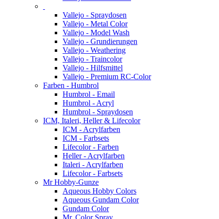
Vallejo - Spraydosen
Vallejo - Metal Color
Vallejo - Model Wash
Vallejo - Grundierungen
Vallejo - Weathering
Vallejo - Traincolor
Vallejo - Hilfsmittel
Vallejo - Premium RC-Color
Farben - Humbrol
Humbrol - Email
Humbrol - Acryl
Humbrol - Spraydosen
ICM, Italeri, Heller & Lifecolor
ICM - Acrylfarben
ICM - Farbsets
Lifecolor - Farben
Heller - Acrylfarben
Italeri - Acrylfarben
Lifecolor - Farbsets
Mr Hobby-Gunze
Aqueous Hobby Colors
Aqueous Gundam Color
Gundam Color
Mr. Color Spray