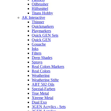
Oilbrusher
Hilfsmittel
Titans Hobby
AK Interactive
Thinner
Quickmarkers
Playmarkers
Quick GEN Sets
Quick GEN
Gouache
Inks
Filters
Deep Shades
Sprays
Real Colors Markers
Real Colors
Weathering
Weathering Stifte
ABT 502 Oils
Spezial-Farben
True Metal
Xtreme Metal
Dual Exo
3GEN Acrylics - Sets