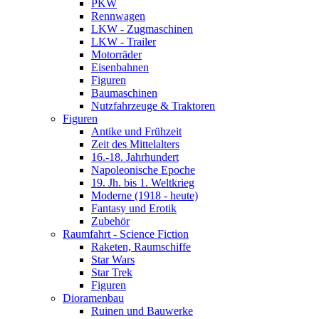
PKW
Rennwagen
LKW - Zugmaschinen
LKW - Trailer
Motorräder
Eisenbahnen
Figuren
Baumaschinen
Nutzfahrzeuge & Traktoren
Figuren
Antike und Frühzeit
Zeit des Mittelalters
16.-18. Jahrhundert
Napoleonische Epoche
19. Jh. bis 1. Weltkrieg
Moderne (1918 - heute)
Fantasy und Erotik
Zubehör
Raumfahrt - Science Fiction
Raketen, Raumschiffe
Star Wars
Star Trek
Figuren
Dioramenbau
Ruinen und Bauwerke