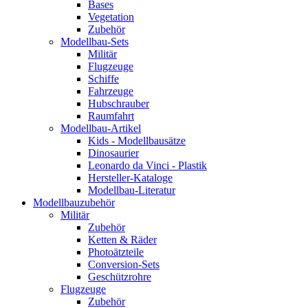
Bases
Vegetation
Zubehör
Modellbau-Sets
Militär
Flugzeuge
Schiffe
Fahrzeuge
Hubschrauber
Raumfahrt
Modellbau-Artikel
Kids - Modellbausätze
Dinosaurier
Leonardo da Vinci - Plastik
Hersteller-Kataloge
Modellbau-Literatur
Modellbauzubehör
Militär
Zubehör
Ketten & Räder
Photoätzteile
Conversion-Sets
Geschützrohre
Flugzeuge
Zubehör