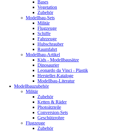
Bases
Vegetation
Zubehör
Modellbau-Sets
Militär
Flugzeuge
Schiffe
Fahrzeuge
Hubschrauber
Raumfahrt
Modellbau-Artikel
Kids - Modellbausätze
Dinosaurier
Leonardo da Vinci - Plastik
Hersteller-Kataloge
Modellbau-Literatur
Modellbauzubehör
Militär
Zubehör
Ketten & Räder
Photoätzteile
Conversion-Sets
Geschützrohre
Flugzeuge
Zubehör