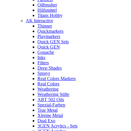
Oilbrusher
Hilfsmittel
Titans Hobby
AK Interactive
Thinner
Quickmarkers
Playmarkers
Quick GEN Sets
Quick GEN
Gouache
Inks
Filters
Deep Shades
Sprays
Real Colors Markers
Real Colors
Weathering
Weathering Stifte
ABT 502 Oils
Spezial-Farben
True Metal
Xtreme Metal
Dual Exo
3GEN Acrylics - Sets