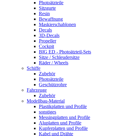
Photoätzteile
Sitzgurte
Resin
Bewaffnung
Maskierschablonen
Decals
3D-Decals
Propeller
Cockpit
BIG ED - Photoätzteil-Sets
Sitze / Schleudersitze
Räder / Wheels
Schiffe
Zubehör
Photoätzteile
Geschützrohre
Fahrzeuge
Zubehör
Modellbau-Material
Plastikplatten und Profile
sonstiges
Messingplatten und Profile
Aluplatten und Profile
Kupferplatten und Profile
Kabel und Drähte