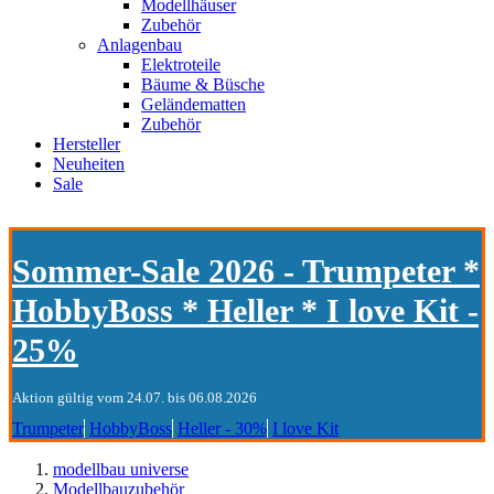
Modellhäuser
Zubehör
Anlagenbau
Elektroteile
Bäume & Büsche
Geländematten
Zubehör
Hersteller
Neuheiten
Sale
Sommer-Sale 2026 - Trumpeter *
HobbyBoss * Heller * I love Kit -
25%
Aktion gültig vom 24.07. bis 06.08.2026
Trumpeter
HobbyBoss
Heller - 30%
I love Kit
modellbau universe
Modellbauzubehör