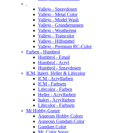
Vallejo - Spraydosen
Vallejo - Metal Color
Vallejo - Model Wash
Vallejo - Grundierungen
Vallejo - Weathering
Vallejo - Traincolor
Vallejo - Hilfsmittel
Vallejo - Premium RC-Color
Farben - Humbrol
Humbrol - Email
Humbrol - Acryl
Humbrol - Spraydosen
ICM, Italeri, Heller & Lifecolor
ICM - Acrylfarben
ICM - Farbsets
Lifecolor - Farben
Heller - Acrylfarben
Italeri - Acrylfarben
Lifecolor - Farbsets
Mr Hobby-Gunze
Aqueous Hobby Colors
Aqueous Gundam Color
Gundam Color
Mr. Color Spray