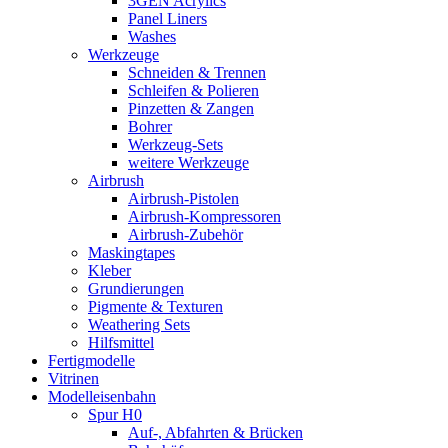
3GEN Acrylics
Panel Liners
Washes
Werkzeuge
Schneiden & Trennen
Schleifen & Polieren
Pinzetten & Zangen
Bohrer
Werkzeug-Sets
weitere Werkzeuge
Airbrush
Airbrush-Pistolen
Airbrush-Kompressoren
Airbrush-Zubehör
Maskingtapes
Kleber
Grundierungen
Pigmente & Texturen
Weathering Sets
Hilfsmittel
Fertigmodelle
Vitrinen
Modelleisenbahn
Spur H0
Auf-, Abfahrten & Brücken