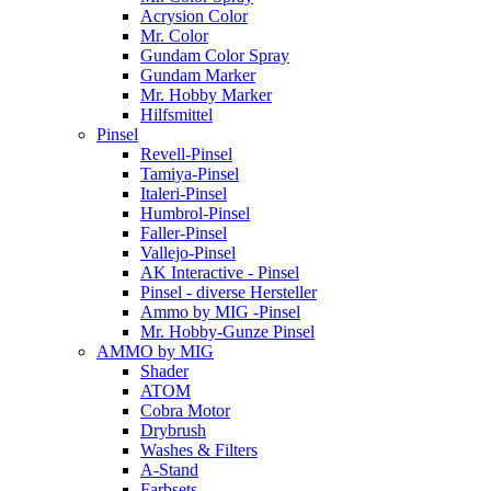
Acrysion Color
Mr. Color
Gundam Color Spray
Gundam Marker
Mr. Hobby Marker
Hilfsmittel
Pinsel
Revell-Pinsel
Tamiya-Pinsel
Italeri-Pinsel
Humbrol-Pinsel
Faller-Pinsel
Vallejo-Pinsel
AK Interactive - Pinsel
Pinsel - diverse Hersteller
Ammo by MIG -Pinsel
Mr. Hobby-Gunze Pinsel
AMMO by MIG
Shader
ATOM
Cobra Motor
Drybrush
Washes & Filters
A-Stand
Farbsets