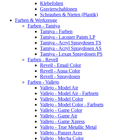
Klebefolien
Gravierschablonen
Schrauben & Nieten (Plastik)
Farben & Werkzeuge
Farben - Tamiya
Tamiya - Farben
Tamiya - Lacquer Paints LP
Tamiya - Acryl Spraydosen TS
Tamiya - Acryl Spraydosen AS
Tamiya - Lexan Spraydosen PS
Farben - Revell
Revell - Email Color
Revell - Aqua Color
Revell - Spraydosen
Farben - Vallejo
Vallejo - Model Air
Vallejo - Model Air - Farbsets
Vallejo - Model Color
Vallejo - Model Color - Farbsets
Vallejo - Game Color
Vallejo - Game Air
Vallejo - Game Xpress
Vallejo - True Metallic Metal
Vallejo - Panzer Aces
Vallejo - Mecha Color