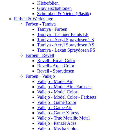
Klebefolien
Gravierschablonen
Schrauben & Nieten (Plastik)
Farben & Werkzeuge
Farben - Tamiya
Tamiya - Farben
Tamiya - Lacquer Paints LP
Tamiya - Acryl Spraydosen TS
Tamiya - Acryl Spraydosen AS
Tamiya - Lexan Spraydosen PS
Farben - Revell
Revell - Email Color
Revell - Aqua Color
Revell - Spraydosen
Farben - Vallejo
Vallejo - Model Air
Vallejo - Model Air - Farbsets
Vallejo - Model Color
Vallejo - Model Color - Farbsets
Vallejo - Game Color
Vallejo - Game Air
Vallejo - Game Xpress
Vallejo - True Metallic Metal
Vallejo - Panzer Aces
Vallejo - Mecha Color