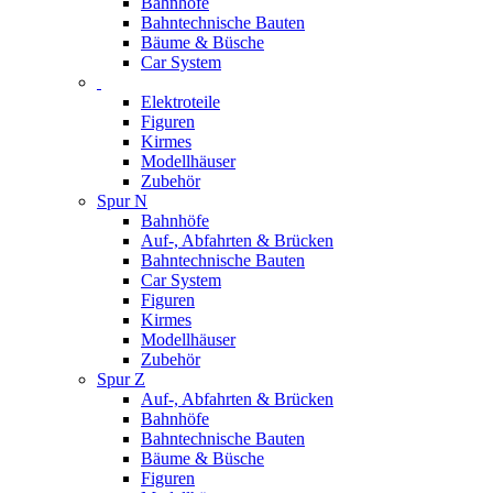
Bahnhöfe
Bahntechnische Bauten
Bäume & Büsche
Car System
Elektroteile
Figuren
Kirmes
Modellhäuser
Zubehör
Spur N
Bahnhöfe
Auf-, Abfahrten & Brücken
Bahntechnische Bauten
Car System
Figuren
Kirmes
Modellhäuser
Zubehör
Spur Z
Auf-, Abfahrten & Brücken
Bahnhöfe
Bahntechnische Bauten
Bäume & Büsche
Figuren