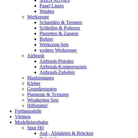
3GEN Acrylics
Panel Liners
Washes
Werkzeuge
Schneiden & Trennen
Schleifen & Polieren
Pinzetten & Zangen
Bohrer
Werkzeug-Sets
weitere Werkzeuge
Airbrush
Airbrush-Pistolen
Airbrush-Kompressoren
Airbrush-Zubehör
Maskingtapes
Kleber
Grundierungen
Pigmente & Texturen
Weathering Sets
Hilfsmittel
Fertigmodelle
Vitrinen
Modelleisenbahn
Spur H0
Auf-, Abfahrten & Brücken