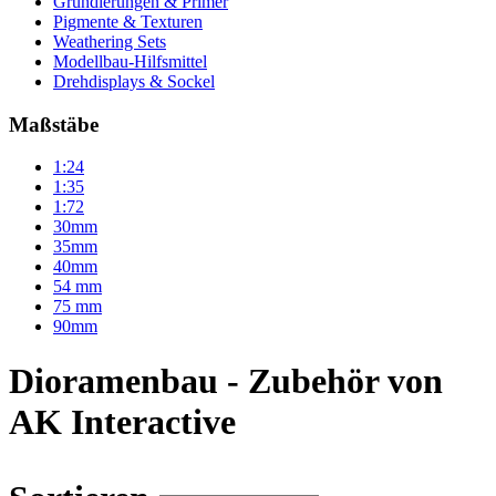
Grundierungen & Primer
Pigmente & Texturen
Weathering Sets
Modellbau-Hilfsmittel
Drehdisplays & Sockel
Maßstäbe
1:24
1:35
1:72
30mm
35mm
40mm
54 mm
75 mm
90mm
Dioramenbau - Zubehör von
AK Interactive