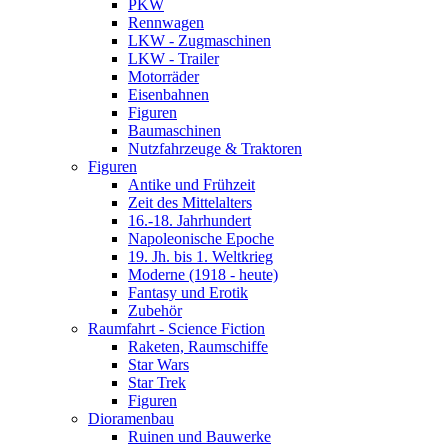
PKW
Rennwagen
LKW - Zugmaschinen
LKW - Trailer
Motorräder
Eisenbahnen
Figuren
Baumaschinen
Nutzfahrzeuge & Traktoren
Figuren
Antike und Frühzeit
Zeit des Mittelalters
16.-18. Jahrhundert
Napoleonische Epoche
19. Jh. bis 1. Weltkrieg
Moderne (1918 - heute)
Fantasy und Erotik
Zubehör
Raumfahrt - Science Fiction
Raketen, Raumschiffe
Star Wars
Star Trek
Figuren
Dioramenbau
Ruinen und Bauwerke