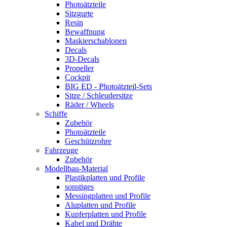
Photoätzteile
Sitzgurte
Resin
Bewaffnung
Maskierschablonen
Decals
3D-Decals
Propeller
Cockpit
BIG ED - Photoätzteil-Sets
Sitze / Schleudersitze
Räder / Wheels
Schiffe
Zubehör
Photoätzteile
Geschützrohre
Fahrzeuge
Zubehör
Modellbau-Material
Plastikplatten und Profile
sonstiges
Messingplatten und Profile
Aluplatten und Profile
Kupferplatten und Profile
Kabel und Drähte