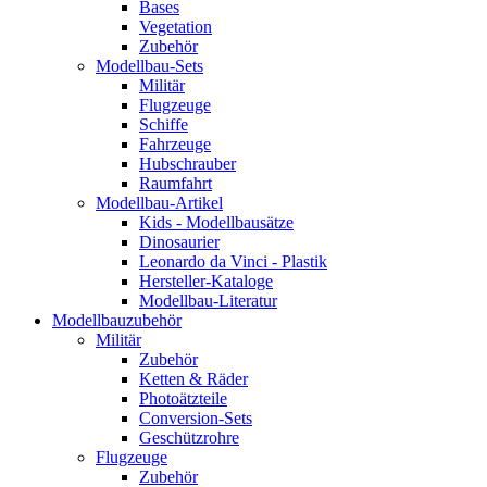
Bases
Vegetation
Zubehör
Modellbau-Sets
Militär
Flugzeuge
Schiffe
Fahrzeuge
Hubschrauber
Raumfahrt
Modellbau-Artikel
Kids - Modellbausätze
Dinosaurier
Leonardo da Vinci - Plastik
Hersteller-Kataloge
Modellbau-Literatur
Modellbauzubehör
Militär
Zubehör
Ketten & Räder
Photoätzteile
Conversion-Sets
Geschützrohre
Flugzeuge
Zubehör