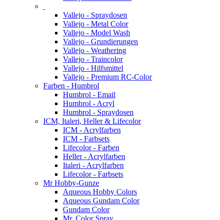
Vallejo - Spraydosen
Vallejo - Metal Color
Vallejo - Model Wash
Vallejo - Grundierungen
Vallejo - Weathering
Vallejo - Traincolor
Vallejo - Hilfsmittel
Vallejo - Premium RC-Color
Farben - Humbrol
Humbrol - Email
Humbrol - Acryl
Humbrol - Spraydosen
ICM, Italeri, Heller & Lifecolor
ICM - Acrylfarben
ICM - Farbsets
Lifecolor - Farben
Heller - Acrylfarben
Italeri - Acrylfarben
Lifecolor - Farbsets
Mr Hobby-Gunze
Aqueous Hobby Colors
Aqueous Gundam Color
Gundam Color
Mr. Color Spray