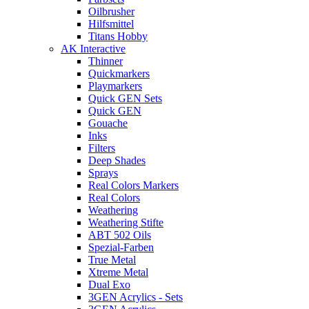
Oilbrusher
Hilfsmittel
Titans Hobby
AK Interactive
Thinner
Quickmarkers
Playmarkers
Quick GEN Sets
Quick GEN
Gouache
Inks
Filters
Deep Shades
Sprays
Real Colors Markers
Real Colors
Weathering
Weathering Stifte
ABT 502 Oils
Spezial-Farben
True Metal
Xtreme Metal
Dual Exo
3GEN Acrylics - Sets