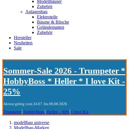
Modellhäuser
Zubehör
Anlagenbau
Elektroteile
Bäume & Büsche
Geländematten
Zubehör
Hersteller
Neuheiten
Sale
Sommer-Sale 2026 - Trumpeter *
HobbyBoss * Heller * I love Kit -
25%
Aktion gültig vom 24.07. bis 06.08.2026
Trumpeter
HobbyBoss
Heller - 30%
I love Kit
modellbau universe
Modellbau-Marken