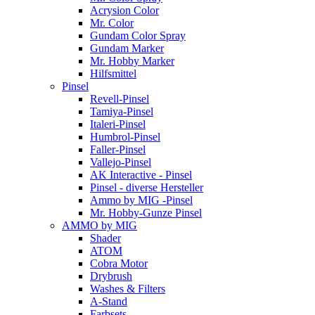
Acrysion Color
Mr. Color
Gundam Color Spray
Gundam Marker
Mr. Hobby Marker
Hilfsmittel
Pinsel
Revell-Pinsel
Tamiya-Pinsel
Italeri-Pinsel
Humbrol-Pinsel
Faller-Pinsel
Vallejo-Pinsel
AK Interactive - Pinsel
Pinsel - diverse Hersteller
Ammo by MIG -Pinsel
Mr. Hobby-Gunze Pinsel
AMMO by MIG
Shader
ATOM
Cobra Motor
Drybrush
Washes & Filters
A-Stand
Farbsets