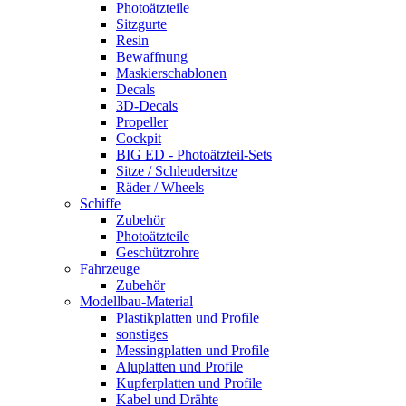
Photoätzteile
Sitzgurte
Resin
Bewaffnung
Maskierschablonen
Decals
3D-Decals
Propeller
Cockpit
BIG ED - Photoätzteil-Sets
Sitze / Schleudersitze
Räder / Wheels
Schiffe
Zubehör
Photoätzteile
Geschützrohre
Fahrzeuge
Zubehör
Modellbau-Material
Plastikplatten und Profile
sonstiges
Messingplatten und Profile
Aluplatten und Profile
Kupferplatten und Profile
Kabel und Drähte