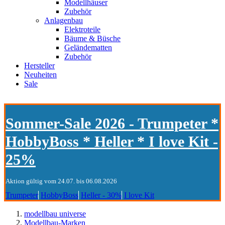
Modellhäuser
Zubehör
Anlagenbau
Elektroteile
Bäume & Büsche
Geländematten
Zubehör
Hersteller
Neuheiten
Sale
Sommer-Sale 2026 - Trumpeter *
HobbyBoss * Heller * I love Kit -
25%
Aktion gültig vom 24.07. bis 06.08.2026
Trumpeter
HobbyBoss
Heller - 30%
I love Kit
modellbau universe
Modellbau-Marken