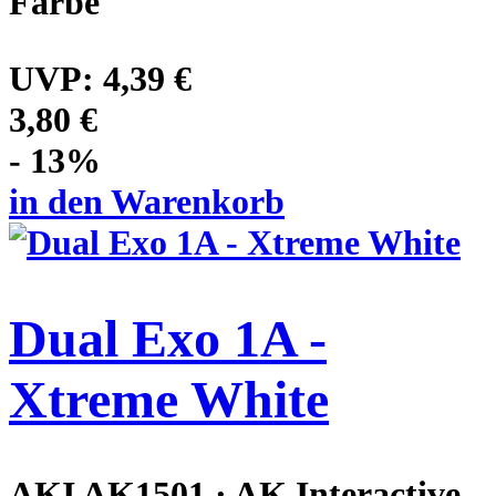
Farbe
UVP:
4,39 €
3,80 €
- 13%
in den Warenkorb
Dual Exo 1A -
Xtreme White
AKI AK1501 · AK Interactive