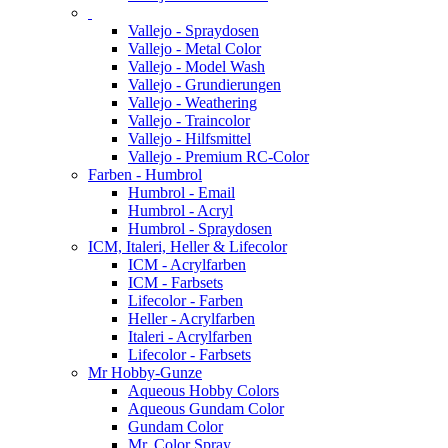
Vallejo - Spraydosen
Vallejo - Metal Color
Vallejo - Model Wash
Vallejo - Grundierungen
Vallejo - Weathering
Vallejo - Traincolor
Vallejo - Hilfsmittel
Vallejo - Premium RC-Color
Farben - Humbrol
Humbrol - Email
Humbrol - Acryl
Humbrol - Spraydosen
ICM, Italeri, Heller & Lifecolor
ICM - Acrylfarben
ICM - Farbsets
Lifecolor - Farben
Heller - Acrylfarben
Italeri - Acrylfarben
Lifecolor - Farbsets
Mr Hobby-Gunze
Aqueous Hobby Colors
Aqueous Gundam Color
Gundam Color
Mr. Color Spray