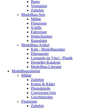
Bases
Vegetation
Zubehör
Modellbau-Sets
Militär
Flugzeuge
Schiffe
Fahrzeuge
Hubschrauber
Raumfahrt
Modellbau-Artikel
Kids - Modellbausätze
Dinosaurier
Leonardo da Vinci - Plastik
Hersteller-Kataloge
Modellbau-Literatur
Modellbauzubehör
Militär
Zubehör
Ketten & Räder
Photoätzteile
Conversion-Sets
Geschützrohre
Flugzeuge
Zubehör