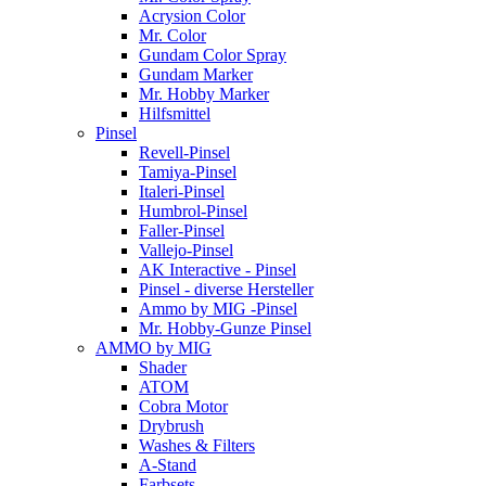
Acrysion Color
Mr. Color
Gundam Color Spray
Gundam Marker
Mr. Hobby Marker
Hilfsmittel
Pinsel
Revell-Pinsel
Tamiya-Pinsel
Italeri-Pinsel
Humbrol-Pinsel
Faller-Pinsel
Vallejo-Pinsel
AK Interactive - Pinsel
Pinsel - diverse Hersteller
Ammo by MIG -Pinsel
Mr. Hobby-Gunze Pinsel
AMMO by MIG
Shader
ATOM
Cobra Motor
Drybrush
Washes & Filters
A-Stand
Farbsets