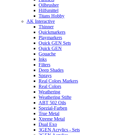
Oilbrusher
Hilfsmittel
Titans Hobby
AK Interactive
Thinner
Quickmarkers
Playmarkers
Quick GEN Sets
Quick GEN
Gouache
Inks
Filters
Deep Shades
Sprays
Real Colors Markers
Real Colors
Weathering
Weathering Stifte
ABT 502 Oils
Spezial-Farben
True Metal
Xtreme Metal
Dual Exo
3GEN Acrylics - Sets