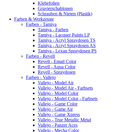
Klebefolien
Gravierschablonen
Schrauben & Nieten (Plastik)
Farben & Werkzeuge
Farben - Tamiya
Tamiya - Farben
Tamiya - Lacquer Paints LP
Tamiya - Acryl Spraydosen TS
Tamiya - Acryl Spraydosen AS
Tamiya - Lexan Spraydosen PS
Farben - Revell
Revell - Email Color
Revell - Aqua Color
Revell - Spraydosen
Farben - Vallejo
Vallejo - Model Air
Vallejo - Model Air - Farbsets
Vallejo - Model Color
Vallejo - Model Color - Farbsets
Vallejo - Game Color
Vallejo - Game Air
Vallejo - Game Xpress
Vallejo - True Metallic Metal
Vallejo - Panzer Aces
Vallejo - Mecha Color