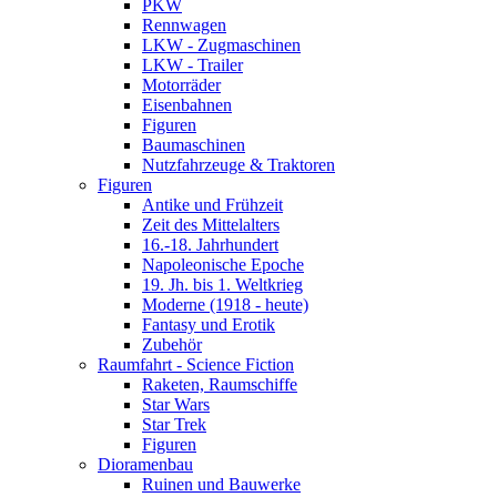
PKW
Rennwagen
LKW - Zugmaschinen
LKW - Trailer
Motorräder
Eisenbahnen
Figuren
Baumaschinen
Nutzfahrzeuge & Traktoren
Figuren
Antike und Frühzeit
Zeit des Mittelalters
16.-18. Jahrhundert
Napoleonische Epoche
19. Jh. bis 1. Weltkrieg
Moderne (1918 - heute)
Fantasy und Erotik
Zubehör
Raumfahrt - Science Fiction
Raketen, Raumschiffe
Star Wars
Star Trek
Figuren
Dioramenbau
Ruinen und Bauwerke