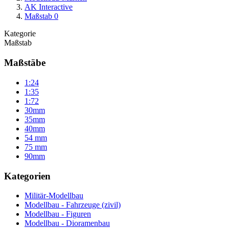
AK Interactive
Maßstab 0
Kategorie
Maßstab
Maßstäbe
1:24
1:35
1:72
30mm
35mm
40mm
54 mm
75 mm
90mm
Kategorien
Militär-Modellbau
Modellbau - Fahrzeuge (zivil)
Modellbau - Figuren
Modellbau - Dioramenbau