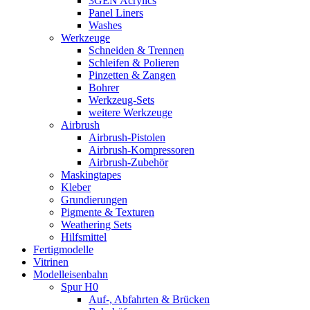
3GEN Acrylics
Panel Liners
Washes
Werkzeuge
Schneiden & Trennen
Schleifen & Polieren
Pinzetten & Zangen
Bohrer
Werkzeug-Sets
weitere Werkzeuge
Airbrush
Airbrush-Pistolen
Airbrush-Kompressoren
Airbrush-Zubehör
Maskingtapes
Kleber
Grundierungen
Pigmente & Texturen
Weathering Sets
Hilfsmittel
Fertigmodelle
Vitrinen
Modelleisenbahn
Spur H0
Auf-, Abfahrten & Brücken