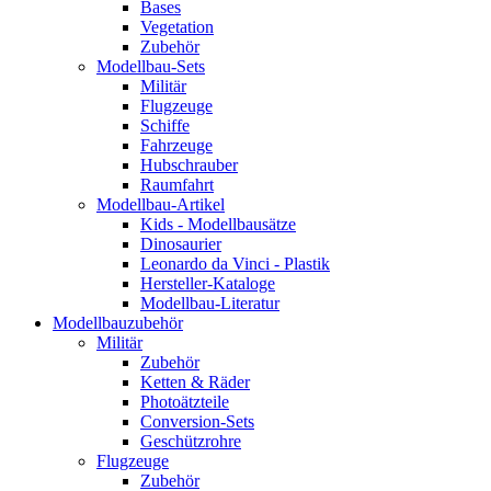
Bases
Vegetation
Zubehör
Modellbau-Sets
Militär
Flugzeuge
Schiffe
Fahrzeuge
Hubschrauber
Raumfahrt
Modellbau-Artikel
Kids - Modellbausätze
Dinosaurier
Leonardo da Vinci - Plastik
Hersteller-Kataloge
Modellbau-Literatur
Modellbauzubehör
Militär
Zubehör
Ketten & Räder
Photoätzteile
Conversion-Sets
Geschützrohre
Flugzeuge
Zubehör