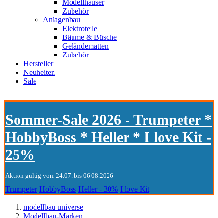
Modellhäuser
Zubehör
Anlagenbau
Elektroteile
Bäume & Büsche
Geländematten
Zubehör
Hersteller
Neuheiten
Sale
Sommer-Sale 2026 - Trumpeter *
HobbyBoss * Heller * I love Kit -
25%
Aktion gültig vom 24.07. bis 06.08.2026
Trumpeter
HobbyBoss
Heller - 30%
I love Kit
modellbau universe
Modellbau-Marken