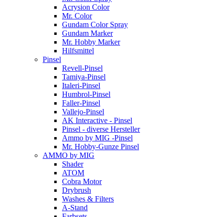
Acrysion Color
Mr. Color
Gundam Color Spray
Gundam Marker
Mr. Hobby Marker
Hilfsmittel
Pinsel
Revell-Pinsel
Tamiya-Pinsel
Italeri-Pinsel
Humbrol-Pinsel
Faller-Pinsel
Vallejo-Pinsel
AK Interactive - Pinsel
Pinsel - diverse Hersteller
Ammo by MIG -Pinsel
Mr. Hobby-Gunze Pinsel
AMMO by MIG
Shader
ATOM
Cobra Motor
Drybrush
Washes & Filters
A-Stand
Farbsets