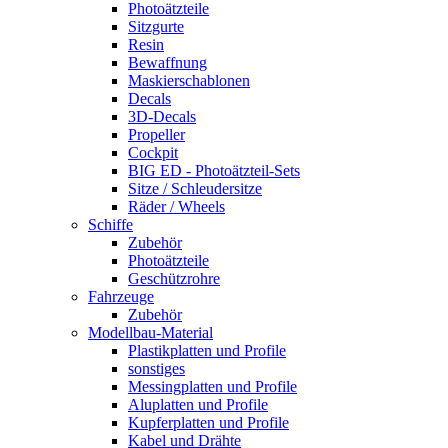
Photoätzteile
Sitzgurte
Resin
Bewaffnung
Maskierschablonen
Decals
3D-Decals
Propeller
Cockpit
BIG ED - Photoätzteil-Sets
Sitze / Schleudersitze
Räder / Wheels
Schiffe
Zubehör
Photoätzteile
Geschützrohre
Fahrzeuge
Zubehör
Modellbau-Material
Plastikplatten und Profile
sonstiges
Messingplatten und Profile
Aluplatten und Profile
Kupferplatten und Profile
Kabel und Drähte