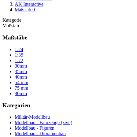
AK Interactive
Maßstab 0
Kategorie
Maßstab
Maßstäbe
1:24
1:35
1:72
30mm
35mm
40mm
54 mm
75 mm
90mm
Kategorien
Militär-Modellbau
Modellbau - Fahrzeuge (zivil)
Modellbau - Figuren
Modellbau - Dioramenbau