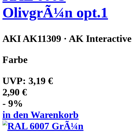
OlivgrÃ¼n opt.1
AKI AK11309 · AK Interactive
Farbe
UVP:
3,19 €
2,90 €
- 9%
in den Warenkorb