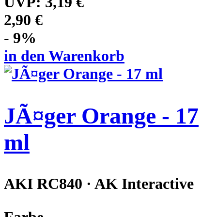
UVP:
3,19 €
2,90 €
- 9%
in den Warenkorb
JÃ¤ger Orange - 17
ml
AKI RC840 · AK Interactive
Farbe