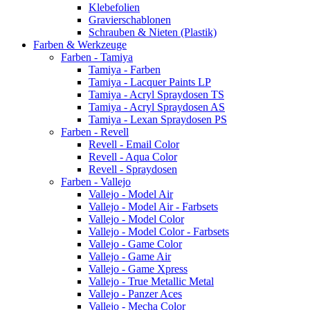
Klebefolien
Gravierschablonen
Schrauben & Nieten (Plastik)
Farben & Werkzeuge
Farben - Tamiya
Tamiya - Farben
Tamiya - Lacquer Paints LP
Tamiya - Acryl Spraydosen TS
Tamiya - Acryl Spraydosen AS
Tamiya - Lexan Spraydosen PS
Farben - Revell
Revell - Email Color
Revell - Aqua Color
Revell - Spraydosen
Farben - Vallejo
Vallejo - Model Air
Vallejo - Model Air - Farbsets
Vallejo - Model Color
Vallejo - Model Color - Farbsets
Vallejo - Game Color
Vallejo - Game Air
Vallejo - Game Xpress
Vallejo - True Metallic Metal
Vallejo - Panzer Aces
Vallejo - Mecha Color