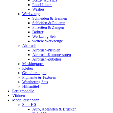
3GEN Acrylics
Panel Liners
Washes
Werkzeuge
Schneiden & Trennen
Schleifen & Polieren
Pinzetten & Zangen
Bohrer
Werkzeug-Sets
weitere Werkzeuge
Airbrush
Airbrush-Pistolen
Airbrush-Kompressoren
Airbrush-Zubehör
Maskingtapes
Kleber
Grundierungen
Pigmente & Texturen
Weathering Sets
Hilfsmittel
Fertigmodelle
Vitrinen
Modelleisenbahn
Spur H0
Auf-, Abfahrten & Brücken