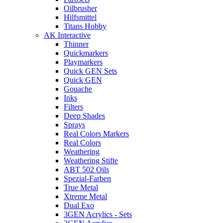
Oilbrusher
Hilfsmittel
Titans Hobby
AK Interactive
Thinner
Quickmarkers
Playmarkers
Quick GEN Sets
Quick GEN
Gouache
Inks
Filters
Deep Shades
Sprays
Real Colors Markers
Real Colors
Weathering
Weathering Stifte
ABT 502 Oils
Spezial-Farben
True Metal
Xtreme Metal
Dual Exo
3GEN Acrylics - Sets