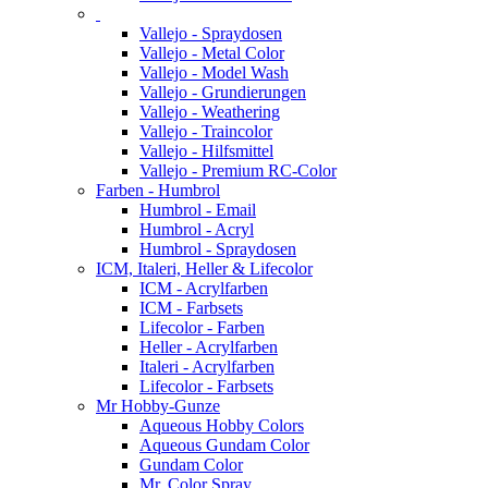
Vallejo - Spraydosen
Vallejo - Metal Color
Vallejo - Model Wash
Vallejo - Grundierungen
Vallejo - Weathering
Vallejo - Traincolor
Vallejo - Hilfsmittel
Vallejo - Premium RC-Color
Farben - Humbrol
Humbrol - Email
Humbrol - Acryl
Humbrol - Spraydosen
ICM, Italeri, Heller & Lifecolor
ICM - Acrylfarben
ICM - Farbsets
Lifecolor - Farben
Heller - Acrylfarben
Italeri - Acrylfarben
Lifecolor - Farbsets
Mr Hobby-Gunze
Aqueous Hobby Colors
Aqueous Gundam Color
Gundam Color
Mr. Color Spray