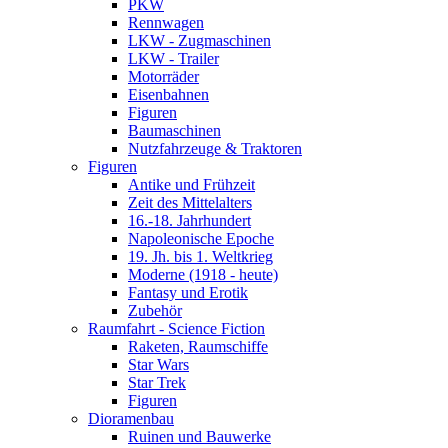
PKW
Rennwagen
LKW - Zugmaschinen
LKW - Trailer
Motorräder
Eisenbahnen
Figuren
Baumaschinen
Nutzfahrzeuge & Traktoren
Figuren
Antike und Frühzeit
Zeit des Mittelalters
16.-18. Jahrhundert
Napoleonische Epoche
19. Jh. bis 1. Weltkrieg
Moderne (1918 - heute)
Fantasy und Erotik
Zubehör
Raumfahrt - Science Fiction
Raketen, Raumschiffe
Star Wars
Star Trek
Figuren
Dioramenbau
Ruinen und Bauwerke