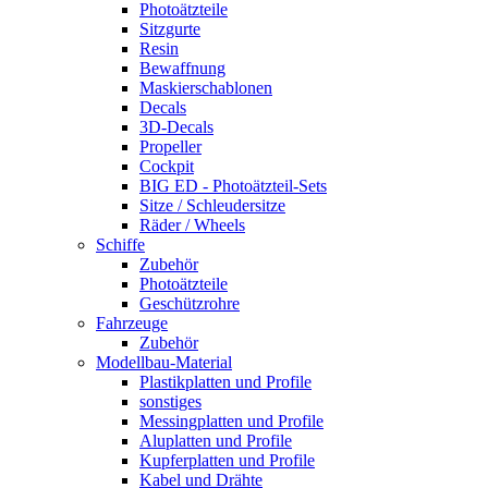
Photoätzteile
Sitzgurte
Resin
Bewaffnung
Maskierschablonen
Decals
3D-Decals
Propeller
Cockpit
BIG ED - Photoätzteil-Sets
Sitze / Schleudersitze
Räder / Wheels
Schiffe
Zubehör
Photoätzteile
Geschützrohre
Fahrzeuge
Zubehör
Modellbau-Material
Plastikplatten und Profile
sonstiges
Messingplatten und Profile
Aluplatten und Profile
Kupferplatten und Profile
Kabel und Drähte