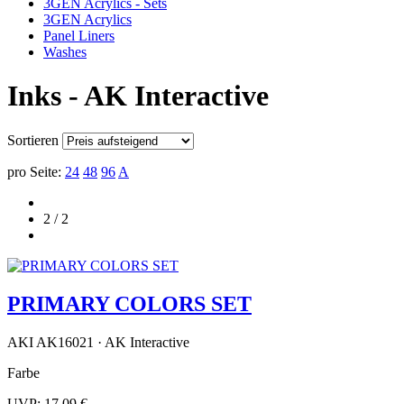
3GEN Acrylics - Sets
3GEN Acrylics
Panel Liners
Washes
Inks - AK Interactive
Sortieren
pro Seite:
24
48
96
A
2 / 2
PRIMARY COLORS SET
AKI AK16021 · AK Interactive
Farbe
UVP:
17,09 €