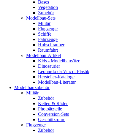
Bases
Vegetation
Zubehör
Modellbau-Sets
Militär
Flugzeuge
Schiffe
Fahrzeuge
Hubschrauber
Raumfahrt
Modellbau-Artikel
Kids - Modellbausätze
Dinosaurier
Leonardo da Vinci - Plastik
Hersteller-Kataloge
Modellbau-Literatur
Modellbauzubehör
Militär
Zubehör
Ketten & Räder
Photoätzteile
Conversion-Sets
Geschützrohre
Flugzeuge
Zubehör