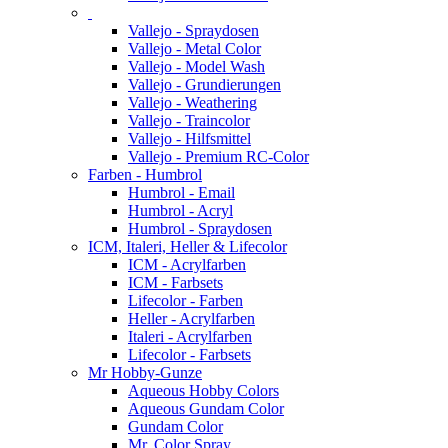
Vallejo - Spraydosen
Vallejo - Metal Color
Vallejo - Model Wash
Vallejo - Grundierungen
Vallejo - Weathering
Vallejo - Traincolor
Vallejo - Hilfsmittel
Vallejo - Premium RC-Color
Farben - Humbrol
Humbrol - Email
Humbrol - Acryl
Humbrol - Spraydosen
ICM, Italeri, Heller & Lifecolor
ICM - Acrylfarben
ICM - Farbsets
Lifecolor - Farben
Heller - Acrylfarben
Italeri - Acrylfarben
Lifecolor - Farbsets
Mr Hobby-Gunze
Aqueous Hobby Colors
Aqueous Gundam Color
Gundam Color
Mr. Color Spray