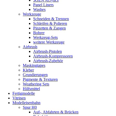
3GEN Acrylics
Panel Liners
Washes
Werkzeuge
Schneiden & Trennen
Schleifen & Polieren
Pinzetten & Zangen
Bohrer
Werkzeug-Sets
weitere Werkzeuge
Airbrush
Airbrush-Pistolen
Airbrush-Kompressoren
Airbrush-Zubehör
Maskingtapes
Kleber
Grundierungen
Pigmente & Texturen
Weathering Sets
Hilfsmittel
Fertigmodelle
Vitrinen
Modelleisenbahn
Spur H0
Auf-, Abfahrten & Brücken