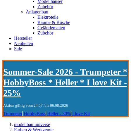
Modellhäuser
Zubehör
Anlagenbau
Elektroteile
Bäume & Büsche
Geländematten
Zubehör
Hersteller
Neuheiten
Sale
Sommer-Sale 2026 - Trumpeter *
HobbyBoss * Heller * I love Kit -
25%
Aktion gültig vom 24.07. bis 06.08.2026
Trumpeter
HobbyBoss
Heller - 30%
I love Kit
modellbau universe
Farben & Werkzeuge