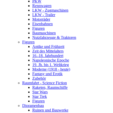
PKW
Rennwagen
LKW - Zugmaschinen
LKW - Trailer
Motorräder
Eisenbahnen
Figuren
Baumaschinen
Nutzfahrzeuge & Traktoren
Figuren
Antike und Frühzeit
Zeit des Mittelalters
16.-18. Jahrhundert
Napoleonische Epoche
19. Jh. bis 1. Weltkrieg
Moderne (1918 - heute)
Fantasy und Erotik
Zubehör
Raumfahrt - Science Fiction
Raketen, Raumschiffe
Star Wars
Star Trek
Figuren
Dioramenbau
Ruinen und Bauwerke