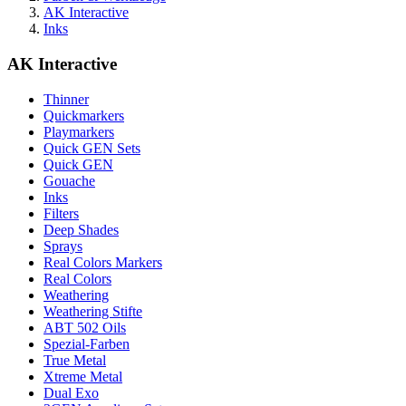
AK Interactive
Inks
AK Interactive
Thinner
Quickmarkers
Playmarkers
Quick GEN Sets
Quick GEN
Gouache
Inks
Filters
Deep Shades
Sprays
Real Colors Markers
Real Colors
Weathering
Weathering Stifte
ABT 502 Oils
Spezial-Farben
True Metal
Xtreme Metal
Dual Exo