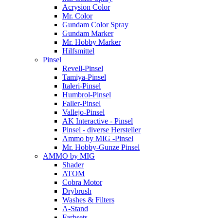
Acrysion Color
Mr. Color
Gundam Color Spray
Gundam Marker
Mr. Hobby Marker
Hilfsmittel
Pinsel
Revell-Pinsel
Tamiya-Pinsel
Italeri-Pinsel
Humbrol-Pinsel
Faller-Pinsel
Vallejo-Pinsel
AK Interactive - Pinsel
Pinsel - diverse Hersteller
Ammo by MIG -Pinsel
Mr. Hobby-Gunze Pinsel
AMMO by MIG
Shader
ATOM
Cobra Motor
Drybrush
Washes & Filters
A-Stand
Farbsets