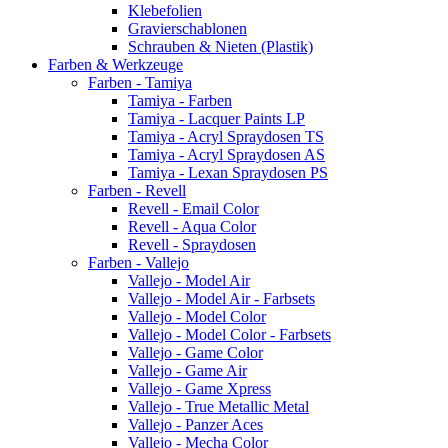
Klebefolien
Gravierschablonen
Schrauben & Nieten (Plastik)
Farben & Werkzeuge
Farben - Tamiya
Tamiya - Farben
Tamiya - Lacquer Paints LP
Tamiya - Acryl Spraydosen TS
Tamiya - Acryl Spraydosen AS
Tamiya - Lexan Spraydosen PS
Farben - Revell
Revell - Email Color
Revell - Aqua Color
Revell - Spraydosen
Farben - Vallejo
Vallejo - Model Air
Vallejo - Model Air - Farbsets
Vallejo - Model Color
Vallejo - Model Color - Farbsets
Vallejo - Game Color
Vallejo - Game Air
Vallejo - Game Xpress
Vallejo - True Metallic Metal
Vallejo - Panzer Aces
Vallejo - Mecha Color