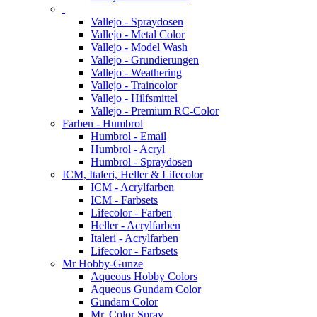
Vallejo - Spraydosen
Vallejo - Metal Color
Vallejo - Model Wash
Vallejo - Grundierungen
Vallejo - Weathering
Vallejo - Traincolor
Vallejo - Hilfsmittel
Vallejo - Premium RC-Color
Farben - Humbrol
Humbrol - Email
Humbrol - Acryl
Humbrol - Spraydosen
ICM, Italeri, Heller & Lifecolor
ICM - Acrylfarben
ICM - Farbsets
Lifecolor - Farben
Heller - Acrylfarben
Italeri - Acrylfarben
Lifecolor - Farbsets
Mr Hobby-Gunze
Aqueous Hobby Colors
Aqueous Gundam Color
Gundam Color
Mr. Color Spray