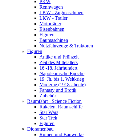
PKW
Rennwagen
LKW - Zugmaschinen
LKW - Trailer
Motorräder
Eisenbahnen
Figuren
Baumaschinen
Nutzfahrzeuge & Traktoren
Figuren
Antike und Frühzeit
Zeit des Mittelalters
16.-18. Jahrhundert
Napoleonische Epoche
19. Jh. bis 1. Weltkrieg
Moderne (1918 - heute)
Fantasy und Erotik
Zubehör
Raumfahrt - Science Fiction
Raketen, Raumschiffe
Star Wars
Star Trek
Figuren
Dioramenbau
Ruinen und Bauwerke