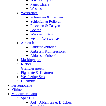
3GEN Acrylics
Panel Liners
Washes
Werkzeuge
Schneiden & Trennen
Schleifen & Polieren
Pinzetten & Zangen
Bohrer
Werkzeug-Sets
weitere Werkzeuge
Airbrush
Airbrush-Pistolen
Airbrush-Kompressoren
Airbrush-Zubehör
Maskingtapes
Kleber
Grundierungen
Pigmente & Texturen
Weathering Sets
Hilfsmittel
Fertigmodelle
Vitrinen
Modelleisenbahn
Spur H0
Auf-, Abfahrten & Brücken