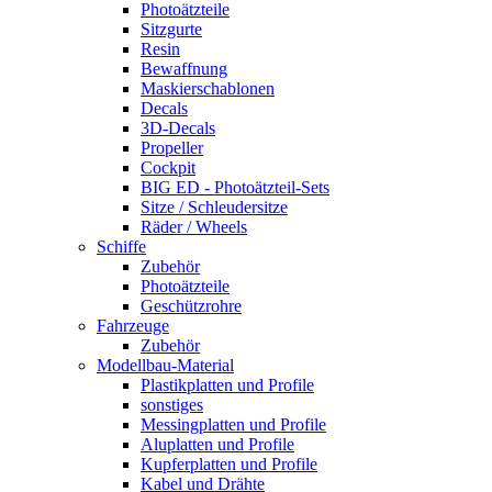
Photoätzteile
Sitzgurte
Resin
Bewaffnung
Maskierschablonen
Decals
3D-Decals
Propeller
Cockpit
BIG ED - Photoätzteil-Sets
Sitze / Schleudersitze
Räder / Wheels
Schiffe
Zubehör
Photoätzteile
Geschützrohre
Fahrzeuge
Zubehör
Modellbau-Material
Plastikplatten und Profile
sonstiges
Messingplatten und Profile
Aluplatten und Profile
Kupferplatten und Profile
Kabel und Drähte