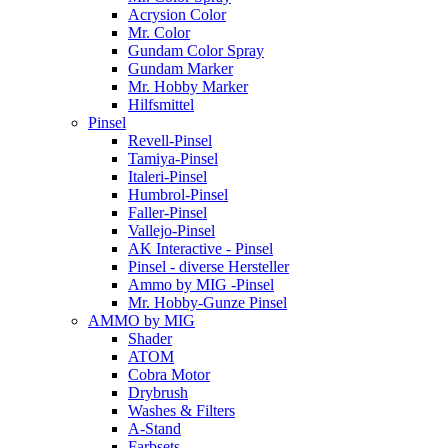
Acrysion Color
Mr. Color
Gundam Color Spray
Gundam Marker
Mr. Hobby Marker
Hilfsmittel
Pinsel
Revell-Pinsel
Tamiya-Pinsel
Italeri-Pinsel
Humbrol-Pinsel
Faller-Pinsel
Vallejo-Pinsel
AK Interactive - Pinsel
Pinsel - diverse Hersteller
Ammo by MIG -Pinsel
Mr. Hobby-Gunze Pinsel
AMMO by MIG
Shader
ATOM
Cobra Motor
Drybrush
Washes & Filters
A-Stand
Farbsets