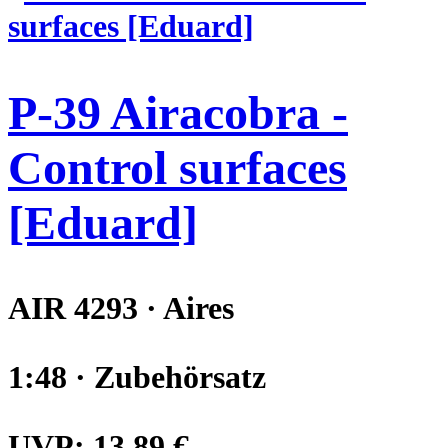
P-39 Airacobra -
Control surfaces
[Eduard]
AIR 4293 · Aires
1:48 · Zubehörsatz
UVP:
13,89 €