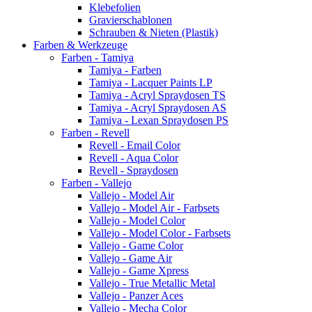
Klebefolien
Gravierschablonen
Schrauben & Nieten (Plastik)
Farben & Werkzeuge
Farben - Tamiya
Tamiya - Farben
Tamiya - Lacquer Paints LP
Tamiya - Acryl Spraydosen TS
Tamiya - Acryl Spraydosen AS
Tamiya - Lexan Spraydosen PS
Farben - Revell
Revell - Email Color
Revell - Aqua Color
Revell - Spraydosen
Farben - Vallejo
Vallejo - Model Air
Vallejo - Model Air - Farbsets
Vallejo - Model Color
Vallejo - Model Color - Farbsets
Vallejo - Game Color
Vallejo - Game Air
Vallejo - Game Xpress
Vallejo - True Metallic Metal
Vallejo - Panzer Aces
Vallejo - Mecha Color