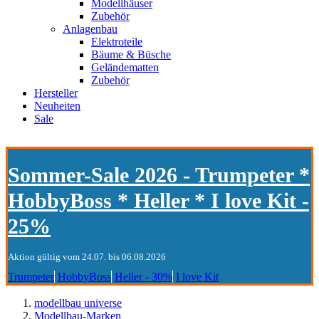
Modellhäuser
Zubehör
Anlagenbau
Elektroteile
Bäume & Büsche
Geländematten
Zubehör
Hersteller
Neuheiten
Sale
Sommer-Sale 2026 - Trumpeter *
HobbyBoss * Heller * I love Kit -
25%
Aktion gültig vom 24.07. bis 06.08.2026
Trumpeter
HobbyBoss
Heller - 30%
I love Kit
modellbau universe
Modellbau-Marken