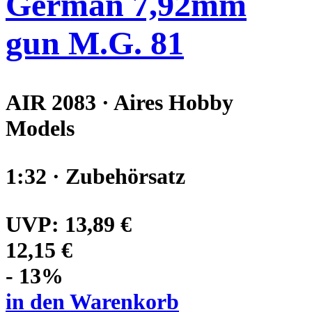
German 7,92mm
gun M.G. 81
AIR 2083 · Aires Hobby
Models
1:32 · Zubehörsatz
UVP:
13,89 €
12,15 €
- 13%
in den Warenkorb