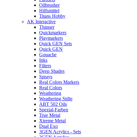
Oilbrusher
Hilfsmittel
Titans Hobby
AK Interactive
Thinner
Quickmarkers
Playmarkers
Quick GEN Sets
Quick GEN
Gouache
Inks
Filters
Deep Shades
Sprays
Real Colors Markers
Real Colors
Weathering
Weathering Stifte
ABT 502 Oils
Spezial-Farben
True Metal
Xtreme Metal
Dual Exo
3GEN Acrylics - Sets