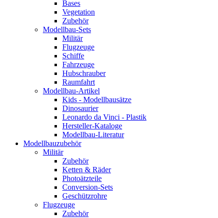
Bases
Vegetation
Zubehör
Modellbau-Sets
Militär
Flugzeuge
Schiffe
Fahrzeuge
Hubschrauber
Raumfahrt
Modellbau-Artikel
Kids - Modellbausätze
Dinosaurier
Leonardo da Vinci - Plastik
Hersteller-Kataloge
Modellbau-Literatur
Modellbauzubehör
Militär
Zubehör
Ketten & Räder
Photoätzteile
Conversion-Sets
Geschützrohre
Flugzeuge
Zubehör