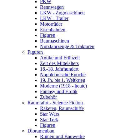
PKW
Rennwagen
LKW - Zugmaschinen
LKW - Trailer
Motorräder
Eisenbahnen
Figuren
Baumaschinen
Nutzfahrzeuge & Traktoren
Figuren
Antike und Frühzeit
Zeit des Mittelalters
16.-18. Jahrhundert
Napoleonische Epoche
19. Jh. bis 1. Weltkrieg
Moderne (1918 - heute)
Fantasy und Erotik
Zubehör
Raumfahrt - Science Fiction
Raketen, Raumschiffe
Star Wars
Star Trek
Figuren
Dioramenbau
Ruinen und Bauwerke