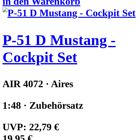
in den Warenkorb
P-51 D Mustang -
Cockpit Set
AIR 4072 · Aires
1:48 · Zubehörsatz
UVP:
22,79 €
19,95 €