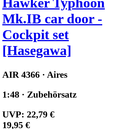
Hawker Typhoon
Mk.IB car door -
Cockpit set
[Hasegawa]
AIR 4366 · Aires
1:48 · Zubehörsatz
UVP:
22,79 €
19,95 €