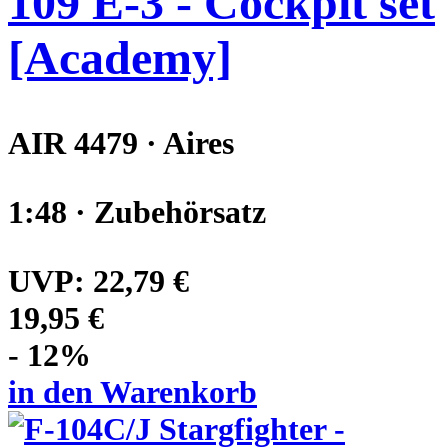
109 E-3 - Cockpit set
[Academy]
AIR 4479 · Aires
1:48 · Zubehörsatz
UVP:
22,79 €
19,95 €
- 12%
in den Warenkorb