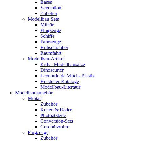
Bases
Vegetation
Zubehör
Modellbau-Sets
Militär
Flugzeuge
Schiffe
Fahrzeuge
Hubschrauber
Raumfahrt
Modellbau-Artikel
Kids - Modellbausätze
Dinosaurier
Leonardo da Vinci - Plastik
Hersteller-Kataloge
Modellbau-Literatur
Modellbauzubehör
Militär
Zubehör
Ketten & Räder
Photoätzteile
Conversion-Sets
Geschützrohre
Flugzeuge
Zubehör