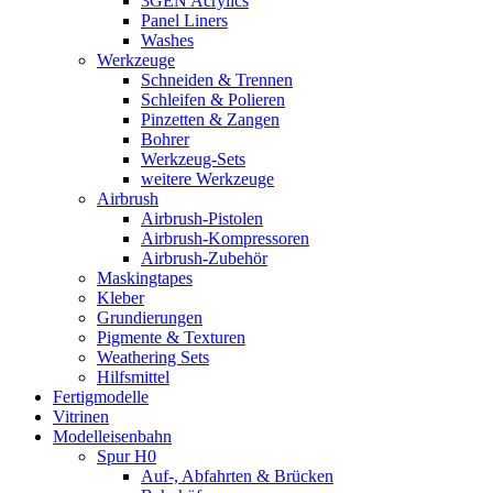
3GEN Acrylics
Panel Liners
Washes
Werkzeuge
Schneiden & Trennen
Schleifen & Polieren
Pinzetten & Zangen
Bohrer
Werkzeug-Sets
weitere Werkzeuge
Airbrush
Airbrush-Pistolen
Airbrush-Kompressoren
Airbrush-Zubehör
Maskingtapes
Kleber
Grundierungen
Pigmente & Texturen
Weathering Sets
Hilfsmittel
Fertigmodelle
Vitrinen
Modelleisenbahn
Spur H0
Auf-, Abfahrten & Brücken