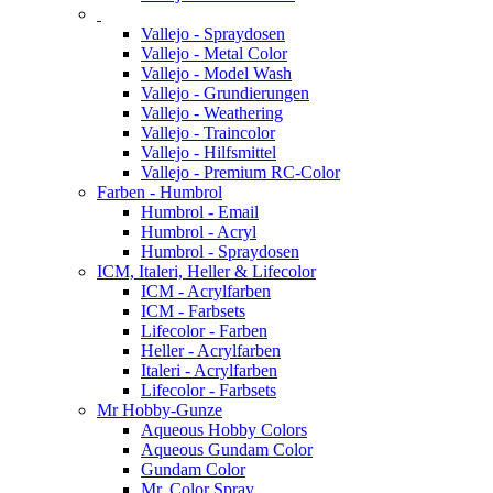
Vallejo - Spraydosen
Vallejo - Metal Color
Vallejo - Model Wash
Vallejo - Grundierungen
Vallejo - Weathering
Vallejo - Traincolor
Vallejo - Hilfsmittel
Vallejo - Premium RC-Color
Farben - Humbrol
Humbrol - Email
Humbrol - Acryl
Humbrol - Spraydosen
ICM, Italeri, Heller & Lifecolor
ICM - Acrylfarben
ICM - Farbsets
Lifecolor - Farben
Heller - Acrylfarben
Italeri - Acrylfarben
Lifecolor - Farbsets
Mr Hobby-Gunze
Aqueous Hobby Colors
Aqueous Gundam Color
Gundam Color
Mr. Color Spray