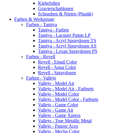
Klebefolien
Gravierschablonen
Schrauben & Nieten (Plastik)
Farben & Werkzeuge
Farben - Tamiya
Tamiya - Farben
Tamiya - Lacquer Paints LP
Tamiya - Acryl Spraydosen TS
Tamiya - Acryl Spraydosen AS
Tamiya - Lexan Spraydosen PS
Farben - Revell
Revell - Email Color
Revell - Aqua Color
Revell - Spraydosen
Farben - Vallejo
Vallejo - Model Air
Vallejo - Model Air - Farbsets
Vallejo - Model Color
Vallejo - Model Color - Farbsets
Vallejo - Game Color
Vallejo - Game Air
Vallejo - Game Xpress
Vallejo - True Metallic Metal
Vallejo - Panzer Aces
Vallejo - Mecha Color