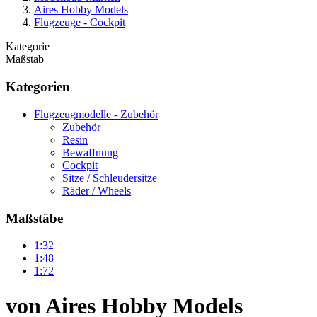
Aires Hobby Models
Flugzeuge - Cockpit
Kategorie
Maßstab
Kategorien
Flugzeugmodelle - Zubehör
Zubehör
Resin
Bewaffnung
Cockpit
Sitze / Schleudersitze
Räder / Wheels
Maßstäbe
1:32
1:48
1:72
von Aires Hobby Models