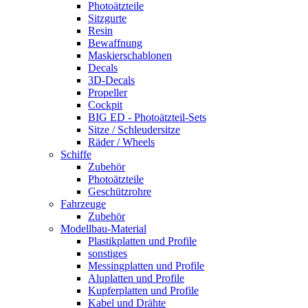
Photoätzteile
Sitzgurte
Resin
Bewaffnung
Maskierschablonen
Decals
3D-Decals
Propeller
Cockpit
BIG ED - Photoätzteil-Sets
Sitze / Schleudersitze
Räder / Wheels
Schiffe
Zubehör
Photoätzteile
Geschützrohre
Fahrzeuge
Zubehör
Modellbau-Material
Plastikplatten und Profile
sonstiges
Messingplatten und Profile
Aluplatten und Profile
Kupferplatten und Profile
Kabel und Drähte