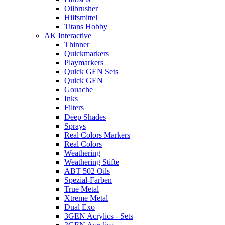
Oilbrusher
Hilfsmittel
Titans Hobby
AK Interactive
Thinner
Quickmarkers
Playmarkers
Quick GEN Sets
Quick GEN
Gouache
Inks
Filters
Deep Shades
Sprays
Real Colors Markers
Real Colors
Weathering
Weathering Stifte
ABT 502 Oils
Spezial-Farben
True Metal
Xtreme Metal
Dual Exo
3GEN Acrylics - Sets