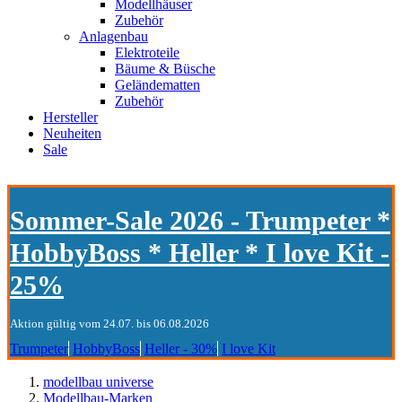
Modellhäuser
Zubehör
Anlagenbau
Elektroteile
Bäume & Büsche
Geländematten
Zubehör
Hersteller
Neuheiten
Sale
Sommer-Sale 2026 - Trumpeter *
HobbyBoss * Heller * I love Kit -
25%
Aktion gültig vom 24.07. bis 06.08.2026
Trumpeter
HobbyBoss
Heller - 30%
I love Kit
modellbau universe
Modellbau-Marken