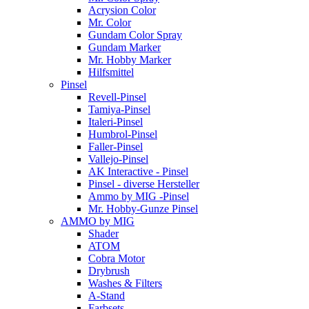
Acrysion Color
Mr. Color
Gundam Color Spray
Gundam Marker
Mr. Hobby Marker
Hilfsmittel
Pinsel
Revell-Pinsel
Tamiya-Pinsel
Italeri-Pinsel
Humbrol-Pinsel
Faller-Pinsel
Vallejo-Pinsel
AK Interactive - Pinsel
Pinsel - diverse Hersteller
Ammo by MIG -Pinsel
Mr. Hobby-Gunze Pinsel
AMMO by MIG
Shader
ATOM
Cobra Motor
Drybrush
Washes & Filters
A-Stand
Farbsets