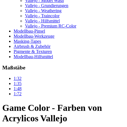
Vallejo - Model Wash
Vallejo - Grundierungen
Vallejo - Weathering
Vallejo - Traincolor
Vallejo - Hilfsmittel
Vallejo - Premium RC-Color
Modellbau-Pinsel
Modellbau-Werkzeuge
Masking-Tapes
Airbrush & Zubehör
Pigmente & Texturen
Modellbau-Hilfsmittel
Maßstäbe
1:32
1:35
1:48
1:72
Game Color - Farben von
Acrylicos Vallejo