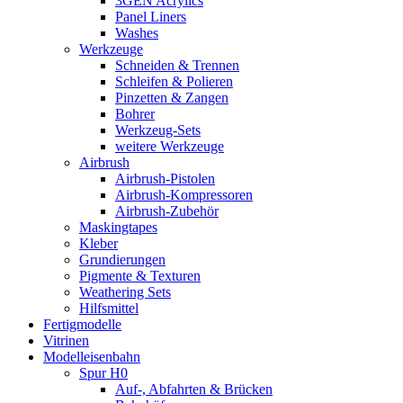
3GEN Acrylics
Panel Liners
Washes
Werkzeuge
Schneiden & Trennen
Schleifen & Polieren
Pinzetten & Zangen
Bohrer
Werkzeug-Sets
weitere Werkzeuge
Airbrush
Airbrush-Pistolen
Airbrush-Kompressoren
Airbrush-Zubehör
Maskingtapes
Kleber
Grundierungen
Pigmente & Texturen
Weathering Sets
Hilfsmittel
Fertigmodelle
Vitrinen
Modelleisenbahn
Spur H0
Auf-, Abfahrten & Brücken