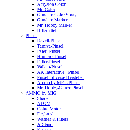
Acrysion Color
Mr. Color
Gundam Color Spray
Gundam Marker
Mr. Hobby Marker
Hilfsmittel
Pinsel
Revell-Pinsel
Tamiya-Pinsel
Italeri-Pinsel
Humbrol-Pinsel
Faller-Pinsel
Vallejo-Pinsel
AK Interactive - Pinsel
Pinsel - diverse Hersteller
Ammo by MIG -Pinsel
Mr. Hobby-Gunze Pinsel
AMMO by MIG
Shader
ATOM
Cobra Motor
Drybrush
Washes & Filters
A-Stand
Farbsets