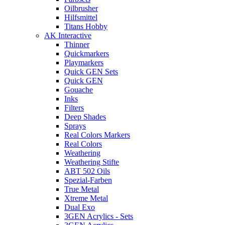
Oilbrusher
Hilfsmittel
Titans Hobby
AK Interactive
Thinner
Quickmarkers
Playmarkers
Quick GEN Sets
Quick GEN
Gouache
Inks
Filters
Deep Shades
Sprays
Real Colors Markers
Real Colors
Weathering
Weathering Stifte
ABT 502 Oils
Spezial-Farben
True Metal
Xtreme Metal
Dual Exo
3GEN Acrylics - Sets