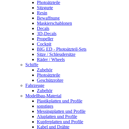
Photoätzteile
Sitzgurte
Resin
Bewaffnung
Maskierschablonen
Decals
3D-Decals
Propeller
Cockpit
BIG ED - Photoätzteil-Sets
Sitze / Schleudersitze
Räder / Wheels
Schiffe
Zubehör
Photoätzteile
Geschützrohre
Fahrzeuge
Zubehör
Modellbau-Material
Plastikplatten und Profile
sonstiges
Messingplatten und Profile
Aluplatten und Profile
Kupferplatten und Profile
Kabel und Drähte