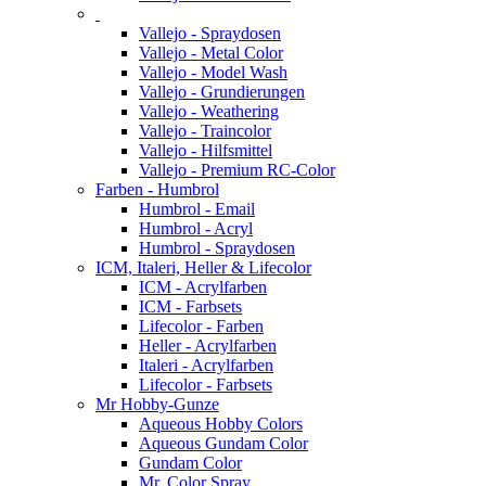
Vallejo - Spraydosen
Vallejo - Metal Color
Vallejo - Model Wash
Vallejo - Grundierungen
Vallejo - Weathering
Vallejo - Traincolor
Vallejo - Hilfsmittel
Vallejo - Premium RC-Color
Farben - Humbrol
Humbrol - Email
Humbrol - Acryl
Humbrol - Spraydosen
ICM, Italeri, Heller & Lifecolor
ICM - Acrylfarben
ICM - Farbsets
Lifecolor - Farben
Heller - Acrylfarben
Italeri - Acrylfarben
Lifecolor - Farbsets
Mr Hobby-Gunze
Aqueous Hobby Colors
Aqueous Gundam Color
Gundam Color
Mr. Color Spray