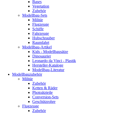
Bases
Vegetation
Zubehör
Modellbau-Sets
Militär
Flugzeuge
Schiffe
Fahrzeuge
Hubschrauber
Raumfahrt
Modellbau-Artikel
Kids - Modellbausätze
Dinosaurier
Leonardo da Vinci - Plastik
Hersteller-Kataloge
Modellbau-Literatur
Modellbauzubehör
Militär
Zubehör
Ketten & Räder
Photoätzteile
Conversion-Sets
Geschützrohre
Flugzeuge
Zubehör