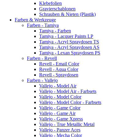
Klebefolien
Gravierschablonen
Schrauben & Nieten (Plastik)
Farben & Werkzeuge
Farben - Tamiya
Tamiya - Farben
Tamiya - Lacquer Paints LP
Tamiya - Acryl Spraydosen TS
Tamiya - Acryl Spraydosen AS
Tamiya - Lexan Spraydosen PS
Farben - Revell
Revell - Email Color
Revell - Aqua Color
Revell - Spraydosen
Farben - Vallejo
Vallejo - Model Air
Vallejo - Model Air - Farbsets
Vallejo - Model Color
Vallejo - Model Color - Farbsets
Vallejo - Game Color
Vallejo - Game Air
Vallejo - Game Xpress
Vallejo - True Metallic Metal
Vallejo - Panzer Aces
Vallejo - Mecha Color