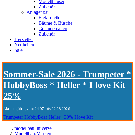
Modellhäuser
Zubehör
Anlagenbau
Elektroteile
Bäume & Büsche
Geländematten
Zubehör
Hersteller
Neuheiten
Sale
Sommer-Sale 2026 - Trumpeter *
HobbyBoss * Heller * I love Kit -
25%
Aktion gültig vom 24.07. bis 06.08.2026
Trumpeter
HobbyBoss
Heller - 30%
I love Kit
modellbau universe
Modellbau-Marken