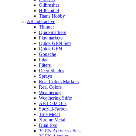
Oilbrusher
Hilfsmittel
Titans Hobby
AK Interactive
Thinner
Quickmarkers
Playmarkers
Quick GEN Sets
Quick GEN
Gouache
Inks
Filters
Deep Shades
Sprays
Real Colors Markers
Real Colors
Weathering
Weathering Stifte
ABT 502 Oils
Spezial-Farben
True Metal
Xtreme Metal
Dual Exo
3GEN Acrylics - Sets