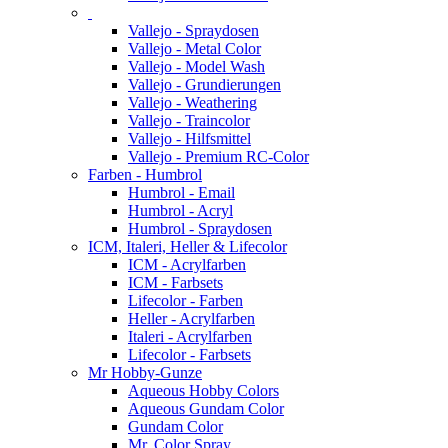
Vallejo - Spraydosen
Vallejo - Metal Color
Vallejo - Model Wash
Vallejo - Grundierungen
Vallejo - Weathering
Vallejo - Traincolor
Vallejo - Hilfsmittel
Vallejo - Premium RC-Color
Farben - Humbrol
Humbrol - Email
Humbrol - Acryl
Humbrol - Spraydosen
ICM, Italeri, Heller & Lifecolor
ICM - Acrylfarben
ICM - Farbsets
Lifecolor - Farben
Heller - Acrylfarben
Italeri - Acrylfarben
Lifecolor - Farbsets
Mr Hobby-Gunze
Aqueous Hobby Colors
Aqueous Gundam Color
Gundam Color
Mr. Color Spray