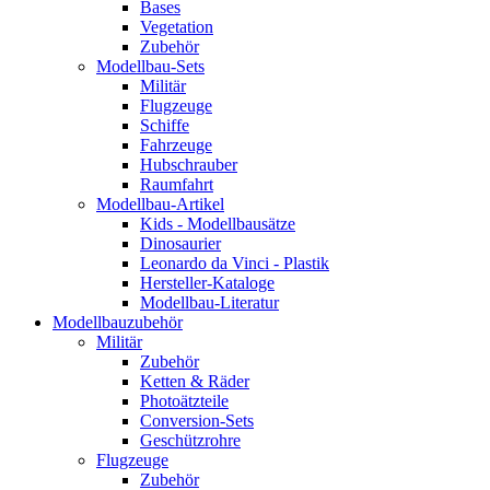
Bases
Vegetation
Zubehör
Modellbau-Sets
Militär
Flugzeuge
Schiffe
Fahrzeuge
Hubschrauber
Raumfahrt
Modellbau-Artikel
Kids - Modellbausätze
Dinosaurier
Leonardo da Vinci - Plastik
Hersteller-Kataloge
Modellbau-Literatur
Modellbauzubehör
Militär
Zubehör
Ketten & Räder
Photoätzteile
Conversion-Sets
Geschützrohre
Flugzeuge
Zubehör