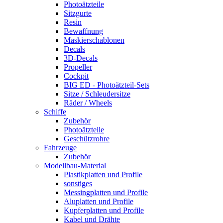
Photoätzteile
Sitzgurte
Resin
Bewaffnung
Maskierschablonen
Decals
3D-Decals
Propeller
Cockpit
BIG ED - Photoätzteil-Sets
Sitze / Schleudersitze
Räder / Wheels
Schiffe
Zubehör
Photoätzteile
Geschützrohre
Fahrzeuge
Zubehör
Modellbau-Material
Plastikplatten und Profile
sonstiges
Messingplatten und Profile
Aluplatten und Profile
Kupferplatten und Profile
Kabel und Drähte