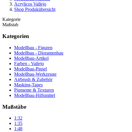
Acrylicos Vallejo
Shop Produkübersicht
Kategorie
Maßstab
Kategorien
Modellbau - Figuren
Modellbau - Dioramenbau
Modellbau-Artikel
Farben - Vallejo
Modellbau-Pinsel
Modellbau-Werkzeuge
Airbrush & Zubehör
Masking-Tapes
Pigmente & Texturen
Modellbau-Hilfsmittel
Maßstäbe
1:32
1:35
1:48