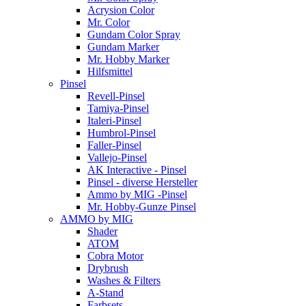
Acrysion Color
Mr. Color
Gundam Color Spray
Gundam Marker
Mr. Hobby Marker
Hilfsmittel
Pinsel
Revell-Pinsel
Tamiya-Pinsel
Italeri-Pinsel
Humbrol-Pinsel
Faller-Pinsel
Vallejo-Pinsel
AK Interactive - Pinsel
Pinsel - diverse Hersteller
Ammo by MIG -Pinsel
Mr. Hobby-Gunze Pinsel
AMMO by MIG
Shader
ATOM
Cobra Motor
Drybrush
Washes & Filters
A-Stand
Farbsets