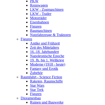
PKW
Rennwagen
LKW - Zugmaschinen
LKW - Trailer
Motorräder
Eisenbahnen
Figuren
Baumaschinen
Nutzfahrzeuge & Traktoren
Figuren
Antike und Frühzeit
Zeit des Mittelalters
16.-18. Jahrhundert
Napoleonische Epoche
19. Jh. bis 1. Weltkrieg
Moderne (1918 - heute)
Fantasy und Erotik
Zubehör
Raumfahrt - Science Fiction
Raketen, Raumschiffe
Star Wars
Star Trek
Figuren
Dioramenbau
Ruinen und Bauwerke