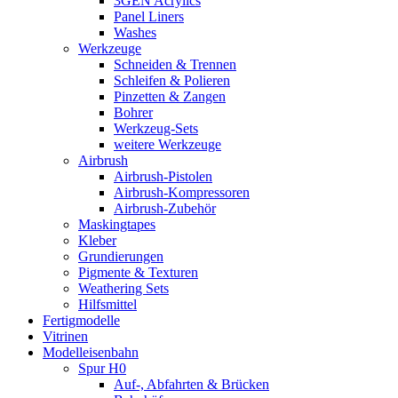
3GEN Acrylics
Panel Liners
Washes
Werkzeuge
Schneiden & Trennen
Schleifen & Polieren
Pinzetten & Zangen
Bohrer
Werkzeug-Sets
weitere Werkzeuge
Airbrush
Airbrush-Pistolen
Airbrush-Kompressoren
Airbrush-Zubehör
Maskingtapes
Kleber
Grundierungen
Pigmente & Texturen
Weathering Sets
Hilfsmittel
Fertigmodelle
Vitrinen
Modelleisenbahn
Spur H0
Auf-, Abfahrten & Brücken