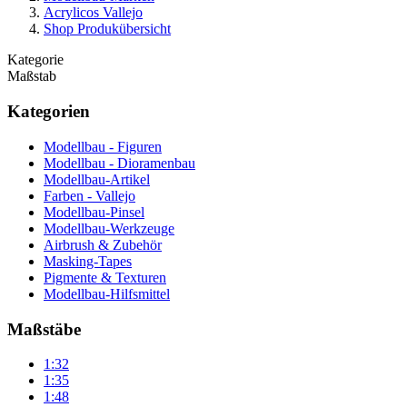
Acrylicos Vallejo
Shop Produkübersicht
Kategorie
Maßstab
Kategorien
Modellbau - Figuren
Modellbau - Dioramenbau
Modellbau-Artikel
Farben - Vallejo
Modellbau-Pinsel
Modellbau-Werkzeuge
Airbrush & Zubehör
Masking-Tapes
Pigmente & Texturen
Modellbau-Hilfsmittel
Maßstäbe
1:32
1:35
1:48