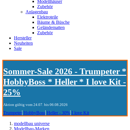
Modellhäuser
Zubehör
Anlagenbau
Elektroteile
Bäume & Büsche
Geländematten
Zubehör
Hersteller
Neuheiten
Sale
Sommer-Sale 2026 - Trumpeter *
HobbyBoss * Heller * I love Kit -
25%
Aktion gültig vom 24.07. bis 06.08.2026
Trumpeter
HobbyBoss
Heller - 30%
I love Kit
modellbau universe
Modellbau-Marken