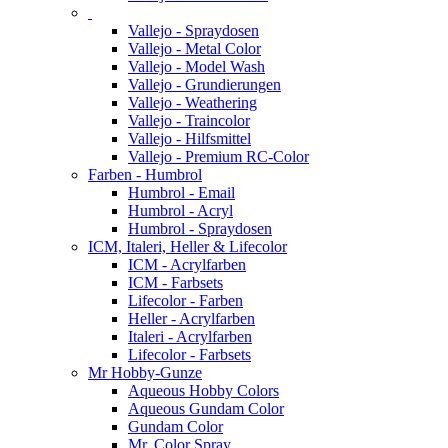
Vallejo - Spraydosen
Vallejo - Metal Color
Vallejo - Model Wash
Vallejo - Grundierungen
Vallejo - Weathering
Vallejo - Traincolor
Vallejo - Hilfsmittel
Vallejo - Premium RC-Color
Farben - Humbrol
Humbrol - Email
Humbrol - Acryl
Humbrol - Spraydosen
ICM, Italeri, Heller & Lifecolor
ICM - Acrylfarben
ICM - Farbsets
Lifecolor - Farben
Heller - Acrylfarben
Italeri - Acrylfarben
Lifecolor - Farbsets
Mr Hobby-Gunze
Aqueous Hobby Colors
Aqueous Gundam Color
Gundam Color
Mr. Color Spray