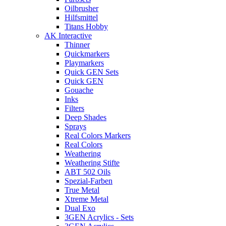
Oilbrusher
Hilfsmittel
Titans Hobby
AK Interactive
Thinner
Quickmarkers
Playmarkers
Quick GEN Sets
Quick GEN
Gouache
Inks
Filters
Deep Shades
Sprays
Real Colors Markers
Real Colors
Weathering
Weathering Stifte
ABT 502 Oils
Spezial-Farben
True Metal
Xtreme Metal
Dual Exo
3GEN Acrylics - Sets