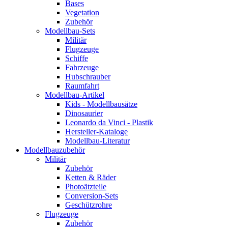
Bases
Vegetation
Zubehör
Modellbau-Sets
Militär
Flugzeuge
Schiffe
Fahrzeuge
Hubschrauber
Raumfahrt
Modellbau-Artikel
Kids - Modellbausätze
Dinosaurier
Leonardo da Vinci - Plastik
Hersteller-Kataloge
Modellbau-Literatur
Modellbauzubehör
Militär
Zubehör
Ketten & Räder
Photoätzteile
Conversion-Sets
Geschützrohre
Flugzeuge
Zubehör