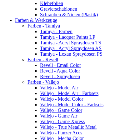
Klebefolien
Gravierschablonen
Schrauben & Nieten (Plastik)
Farben & Werkzeuge
Farben - Tamiya
Tamiya - Farben
Tamiya - Lacquer Paints LP
Tamiya - Acryl Spraydosen TS
Tamiya - Acryl Spraydosen AS
Tamiya - Lexan Spraydosen PS
Farben - Revell
Revell - Email Color
Revell - Aqua Color
Revell - Spraydosen
Farben - Vallejo
Vallejo - Model Air
Vallejo - Model Air - Farbsets
Vallejo - Model Color
Vallejo - Model Color - Farbsets
Vallejo - Game Color
Vallejo - Game Air
Vallejo - Game Xpress
Vallejo - True Metallic Metal
Vallejo - Panzer Aces
Vallejo - Mecha Color