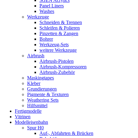
3GEN Acrylics
Panel Liners
Washes
Werkzeuge
Schneiden & Trennen
Schleifen & Polieren
Pinzetten & Zangen
Bohrer
Werkzeug-Sets
weitere Werkzeuge
Airbrush
Airbrush-Pistolen
Airbrush-Kompressoren
Airbrush-Zubehör
Maskingtapes
Kleber
Grundierungen
Pigmente & Texturen
Weathering Sets
Hilfsmittel
Fertigmodelle
Vitrinen
Modelleisenbahn
Spur H0
Auf-, Abfahrten & Brücken