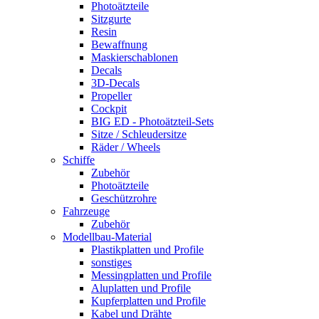
Photoätzteile
Sitzgurte
Resin
Bewaffnung
Maskierschablonen
Decals
3D-Decals
Propeller
Cockpit
BIG ED - Photoätzteil-Sets
Sitze / Schleudersitze
Räder / Wheels
Schiffe
Zubehör
Photoätzteile
Geschützrohre
Fahrzeuge
Zubehör
Modellbau-Material
Plastikplatten und Profile
sonstiges
Messingplatten und Profile
Aluplatten und Profile
Kupferplatten und Profile
Kabel und Drähte