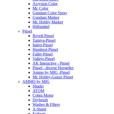
Acrysion Color
Mr. Color
Gundam Color Spray
Gundam Marker
Mr. Hobby Marker
Hilfsmittel
Pinsel
Revell-Pinsel
Tamiya-Pinsel
Italeri-Pinsel
Humbrol-Pinsel
Faller-Pinsel
Vallejo-Pinsel
AK Interactive - Pinsel
Pinsel - diverse Hersteller
Ammo by MIG -Pinsel
Mr. Hobby-Gunze Pinsel
AMMO by MIG
Shader
ATOM
Cobra Motor
Drybrush
Washes & Filters
A-Stand
Farbsets