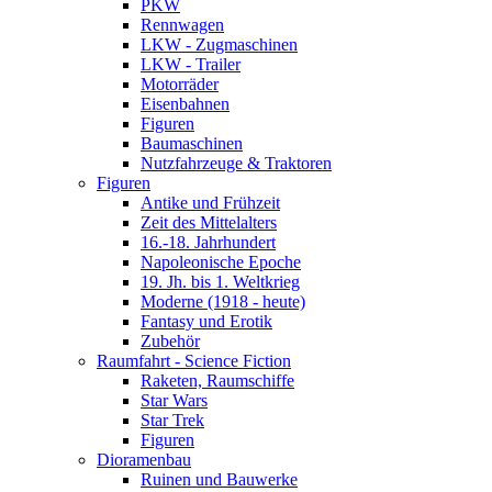
PKW
Rennwagen
LKW - Zugmaschinen
LKW - Trailer
Motorräder
Eisenbahnen
Figuren
Baumaschinen
Nutzfahrzeuge & Traktoren
Figuren
Antike und Frühzeit
Zeit des Mittelalters
16.-18. Jahrhundert
Napoleonische Epoche
19. Jh. bis 1. Weltkrieg
Moderne (1918 - heute)
Fantasy und Erotik
Zubehör
Raumfahrt - Science Fiction
Raketen, Raumschiffe
Star Wars
Star Trek
Figuren
Dioramenbau
Ruinen und Bauwerke