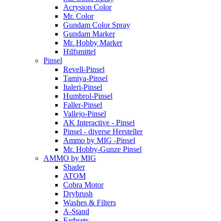
Acrysion Color
Mr. Color
Gundam Color Spray
Gundam Marker
Mr. Hobby Marker
Hilfsmittel
Pinsel
Revell-Pinsel
Tamiya-Pinsel
Italeri-Pinsel
Humbrol-Pinsel
Faller-Pinsel
Vallejo-Pinsel
AK Interactive - Pinsel
Pinsel - diverse Hersteller
Ammo by MIG -Pinsel
Mr. Hobby-Gunze Pinsel
AMMO by MIG
Shader
ATOM
Cobra Motor
Drybrush
Washes & Filters
A-Stand
Farbsets