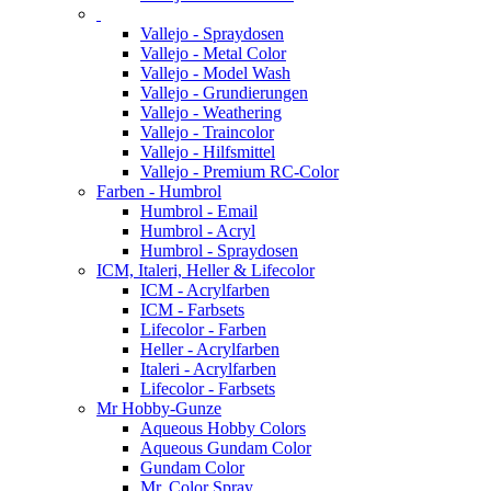
Vallejo - Spraydosen
Vallejo - Metal Color
Vallejo - Model Wash
Vallejo - Grundierungen
Vallejo - Weathering
Vallejo - Traincolor
Vallejo - Hilfsmittel
Vallejo - Premium RC-Color
Farben - Humbrol
Humbrol - Email
Humbrol - Acryl
Humbrol - Spraydosen
ICM, Italeri, Heller & Lifecolor
ICM - Acrylfarben
ICM - Farbsets
Lifecolor - Farben
Heller - Acrylfarben
Italeri - Acrylfarben
Lifecolor - Farbsets
Mr Hobby-Gunze
Aqueous Hobby Colors
Aqueous Gundam Color
Gundam Color
Mr. Color Spray