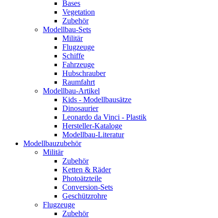
Bases
Vegetation
Zubehör
Modellbau-Sets
Militär
Flugzeuge
Schiffe
Fahrzeuge
Hubschrauber
Raumfahrt
Modellbau-Artikel
Kids - Modellbausätze
Dinosaurier
Leonardo da Vinci - Plastik
Hersteller-Kataloge
Modellbau-Literatur
Modellbauzubehör
Militär
Zubehör
Ketten & Räder
Photoätzteile
Conversion-Sets
Geschützrohre
Flugzeuge
Zubehör