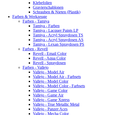
Klebefolien
Gravierschablonen
Schrauben & Nieten (Plastik)
Farben & Werkzeuge
Farben - Tamiya
Tamiya - Farben
Tamiya - Lacquer Paints LP
Tamiya - Acryl Spraydosen TS
Tamiya - Acryl Spraydosen AS
Tamiya - Lexan Spraydosen PS
Farben - Revell
Revell - Email Color
Revell - Aqua Color
Revell - Spraydosen
Farben - Vallejo
Vallejo - Model Air
Vallejo - Model Air - Farbsets
Vallejo - Model Color
Vallejo - Model Color - Farbsets
Vallejo - Game Color
Vallejo - Game Air
Vallejo - Game Xpress
Vallejo - True Metallic Metal
Vallejo - Panzer Aces
Vallejo - Mecha Color