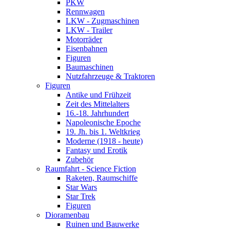
PKW
Rennwagen
LKW - Zugmaschinen
LKW - Trailer
Motorräder
Eisenbahnen
Figuren
Baumaschinen
Nutzfahrzeuge & Traktoren
Figuren
Antike und Frühzeit
Zeit des Mittelalters
16.-18. Jahrhundert
Napoleonische Epoche
19. Jh. bis 1. Weltkrieg
Moderne (1918 - heute)
Fantasy und Erotik
Zubehör
Raumfahrt - Science Fiction
Raketen, Raumschiffe
Star Wars
Star Trek
Figuren
Dioramenbau
Ruinen und Bauwerke