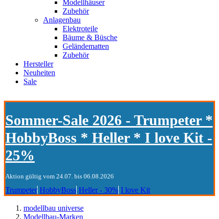
Modellhäuser
Zubehör
Anlagenbau
Elektroteile
Bäume & Büsche
Geländematten
Zubehör
Hersteller
Neuheiten
Sale
Sommer-Sale 2026 - Trumpeter *
HobbyBoss * Heller * I love Kit -
25%
Aktion gültig vom 24.07. bis 06.08.2026
Trumpeter
HobbyBoss
Heller - 30%
I love Kit
modellbau universe
Modellbau-Marken