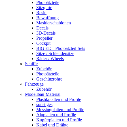
Photoätzteile
Sitzgurte
Resin
Bewaffnung
Maskierschablonen
Decals
3D-Decals
Propeller
Cockpit
BIG ED - Photoätzteil-Sets
Sitze / Schleudersitze
Räder / Wheels
Schiffe
Zubehör
Photoätzteile
Geschützrohre
Fahrzeuge
Zubehör
Modellbau-Material
Plastikplatten und Profile
sonstiges
Messingplatten und Profile
Aluplatten und Profile
Kupferplatten und Profile
Kabel und Drähte