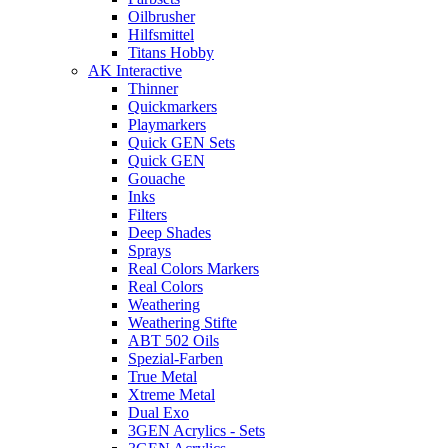
Oilbrusher
Hilfsmittel
Titans Hobby
AK Interactive
Thinner
Quickmarkers
Playmarkers
Quick GEN Sets
Quick GEN
Gouache
Inks
Filters
Deep Shades
Sprays
Real Colors Markers
Real Colors
Weathering
Weathering Stifte
ABT 502 Oils
Spezial-Farben
True Metal
Xtreme Metal
Dual Exo
3GEN Acrylics - Sets