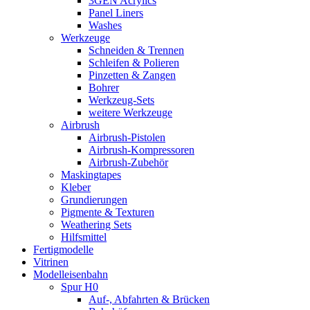
3GEN Acrylics
Panel Liners
Washes
Werkzeuge
Schneiden & Trennen
Schleifen & Polieren
Pinzetten & Zangen
Bohrer
Werkzeug-Sets
weitere Werkzeuge
Airbrush
Airbrush-Pistolen
Airbrush-Kompressoren
Airbrush-Zubehör
Maskingtapes
Kleber
Grundierungen
Pigmente & Texturen
Weathering Sets
Hilfsmittel
Fertigmodelle
Vitrinen
Modelleisenbahn
Spur H0
Auf-, Abfahrten & Brücken