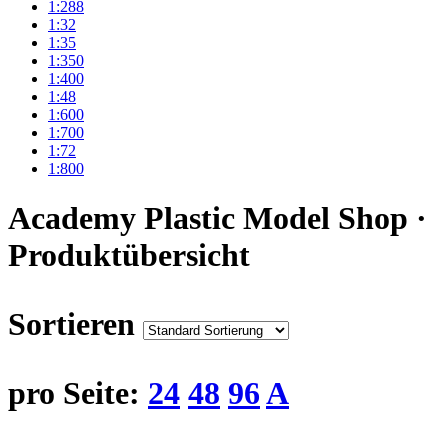
1:288
1:32
1:35
1:350
1:400
1:48
1:600
1:700
1:72
1:800
Academy Plastic Model Shop ·
Produktübersicht
Sortieren
pro Seite:
24
48
96
A