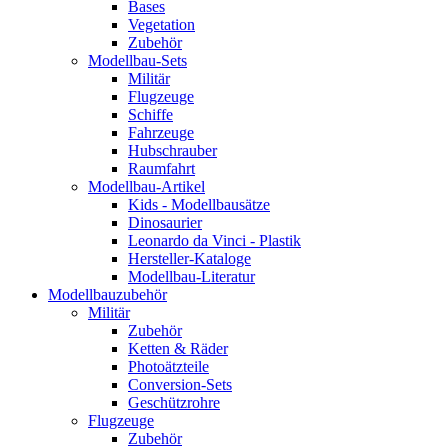
Bases
Vegetation
Zubehör
Modellbau-Sets
Militär
Flugzeuge
Schiffe
Fahrzeuge
Hubschrauber
Raumfahrt
Modellbau-Artikel
Kids - Modellbausätze
Dinosaurier
Leonardo da Vinci - Plastik
Hersteller-Kataloge
Modellbau-Literatur
Modellbauzubehör
Militär
Zubehör
Ketten & Räder
Photoätzteile
Conversion-Sets
Geschützrohre
Flugzeuge
Zubehör