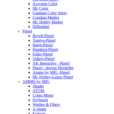
Acrysion Color
Mr. Color
Gundam Color Spray
Gundam Marker
Mr. Hobby Marker
Hilfsmittel
Pinsel
Revell-Pinsel
Tamiya-Pinsel
Italeri-Pinsel
Humbrol-Pinsel
Faller-Pinsel
Vallejo-Pinsel
AK Interactive - Pinsel
Pinsel - diverse Hersteller
Ammo by MIG -Pinsel
Mr. Hobby-Gunze Pinsel
AMMO by MIG
Shader
ATOM
Cobra Motor
Drybrush
Washes & Filters
A-Stand
Farbsets