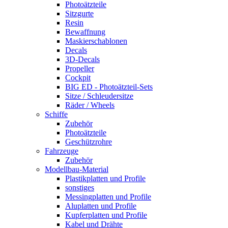
Photoätzteile
Sitzgurte
Resin
Bewaffnung
Maskierschablonen
Decals
3D-Decals
Propeller
Cockpit
BIG ED - Photoätzteil-Sets
Sitze / Schleudersitze
Räder / Wheels
Schiffe
Zubehör
Photoätzteile
Geschützrohre
Fahrzeuge
Zubehör
Modellbau-Material
Plastikplatten und Profile
sonstiges
Messingplatten und Profile
Aluplatten und Profile
Kupferplatten und Profile
Kabel und Drähte