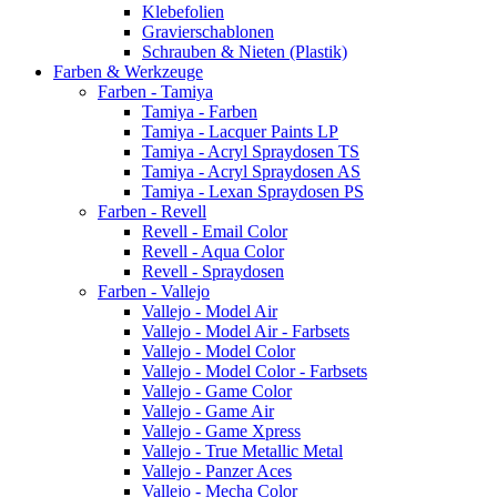
Klebefolien
Gravierschablonen
Schrauben & Nieten (Plastik)
Farben & Werkzeuge
Farben - Tamiya
Tamiya - Farben
Tamiya - Lacquer Paints LP
Tamiya - Acryl Spraydosen TS
Tamiya - Acryl Spraydosen AS
Tamiya - Lexan Spraydosen PS
Farben - Revell
Revell - Email Color
Revell - Aqua Color
Revell - Spraydosen
Farben - Vallejo
Vallejo - Model Air
Vallejo - Model Air - Farbsets
Vallejo - Model Color
Vallejo - Model Color - Farbsets
Vallejo - Game Color
Vallejo - Game Air
Vallejo - Game Xpress
Vallejo - True Metallic Metal
Vallejo - Panzer Aces
Vallejo - Mecha Color