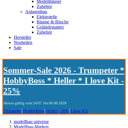
Modellhäuser
Zubehör
Anlagenbau
Elektroteile
Bäume & Büsche
Geländematten
Zubehör
Hersteller
Neuheiten
Sale
Sommer-Sale 2026 - Trumpeter *
HobbyBoss * Heller * I love Kit -
25%
Aktion gültig vom 24.07. bis 06.08.2026
Trumpeter
HobbyBoss
Heller - 30%
I love Kit
modellbau universe
Modellbau-Marken