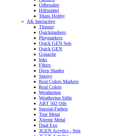
Oilbrusher
Hilfsmittel
Titans Hobby
AK Interactive
Thinner
Quickmarkers
Playmarkers
Quick GEN Sets
Quick GEN
Gouache
Inks
Filters
Deep Shades
Sprays
Real Colors Markers
Real Colors
Weathering
Weathering Stifte
ABT 502 Oils
Spezial-Farben
True Metal
Xtreme Metal
Dual Exo
3GEN Acrylics - Sets