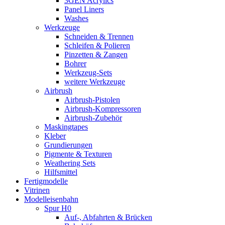
3GEN Acrylics
Panel Liners
Washes
Werkzeuge
Schneiden & Trennen
Schleifen & Polieren
Pinzetten & Zangen
Bohrer
Werkzeug-Sets
weitere Werkzeuge
Airbrush
Airbrush-Pistolen
Airbrush-Kompressoren
Airbrush-Zubehör
Maskingtapes
Kleber
Grundierungen
Pigmente & Texturen
Weathering Sets
Hilfsmittel
Fertigmodelle
Vitrinen
Modelleisenbahn
Spur H0
Auf-, Abfahrten & Brücken