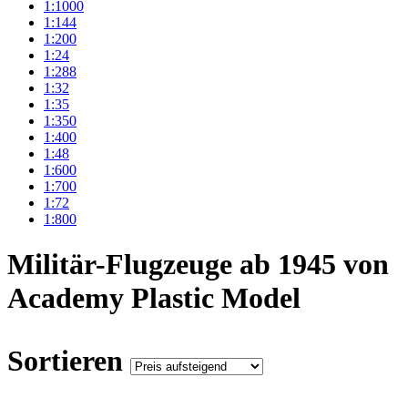
1:1000
1:144
1:200
1:24
1:288
1:32
1:35
1:350
1:400
1:48
1:600
1:700
1:72
1:800
Militär-Flugzeuge ab 1945 von
Academy Plastic Model
Sortieren