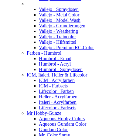
Vallejo - Spraydosen
Vallejo - Metal Color
Vallejo - Model Wash
Vallejo - Grundierungen
Vallejo - Weathering
Vallejo - Traincolor
Vallejo - Hilfsmittel
Vallejo - Premium RC-Color
Farben - Humbrol
Humbrol - Email
Humbrol - Acryl
Humbrol - Spraydosen
ICM, Italeri, Heller & Lifecolor
ICM - Acrylfarben
ICM - Farbsets
Lifecolor - Farben
Heller - Acrylfarben
Italeri - Acrylfarben
Lifecolor - Farbsets
Mr Hobby-Gunze
Aqueous Hobby Colors
Aqueous Gundam Color
Gundam Color
Mr. Color Spray