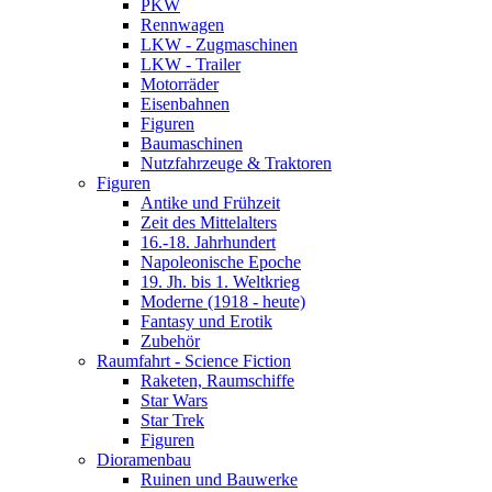
PKW
Rennwagen
LKW - Zugmaschinen
LKW - Trailer
Motorräder
Eisenbahnen
Figuren
Baumaschinen
Nutzfahrzeuge & Traktoren
Figuren
Antike und Frühzeit
Zeit des Mittelalters
16.-18. Jahrhundert
Napoleonische Epoche
19. Jh. bis 1. Weltkrieg
Moderne (1918 - heute)
Fantasy und Erotik
Zubehör
Raumfahrt - Science Fiction
Raketen, Raumschiffe
Star Wars
Star Trek
Figuren
Dioramenbau
Ruinen und Bauwerke