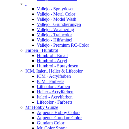
Vallejo - Spraydosen
Vallejo - Metal Color
Vallejo - Model Wash
Vallejo - Grundierungen
Vallejo - Weathering
Vallejo - Traincolor
Vallejo - Hilfsmittel
Vallejo - Premium RC-Color
Farben - Humbrol
Humbrol - Email
Humbrol - Acryl
Humbrol - Spraydosen
ICM, Italeri, Heller & Lifecolor
ICM - Acrylfarben
ICM - Farbsets
Lifecolor - Farben
Heller - Acrylfarben
Italeri - Acrylfarben
Lifecolor - Farbsets
Mr Hobby-Gunze
Aqueous Hobby Colors
Aqueous Gundam Color
Gundam Color
Mr. Color Spray