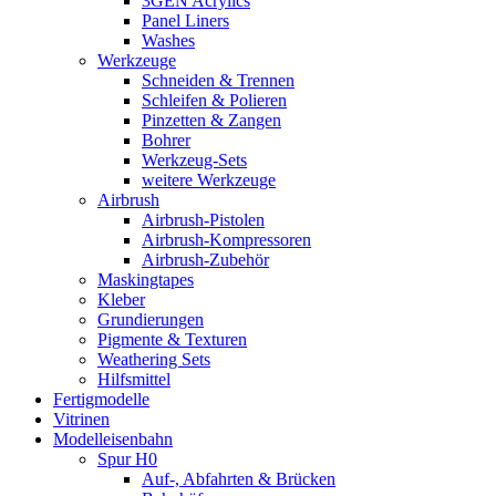
3GEN Acrylics
Panel Liners
Washes
Werkzeuge
Schneiden & Trennen
Schleifen & Polieren
Pinzetten & Zangen
Bohrer
Werkzeug-Sets
weitere Werkzeuge
Airbrush
Airbrush-Pistolen
Airbrush-Kompressoren
Airbrush-Zubehör
Maskingtapes
Kleber
Grundierungen
Pigmente & Texturen
Weathering Sets
Hilfsmittel
Fertigmodelle
Vitrinen
Modelleisenbahn
Spur H0
Auf-, Abfahrten & Brücken