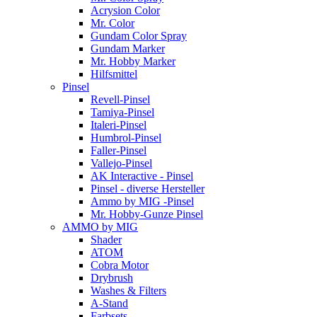
Acrysion Color
Mr. Color
Gundam Color Spray
Gundam Marker
Mr. Hobby Marker
Hilfsmittel
Pinsel
Revell-Pinsel
Tamiya-Pinsel
Italeri-Pinsel
Humbrol-Pinsel
Faller-Pinsel
Vallejo-Pinsel
AK Interactive - Pinsel
Pinsel - diverse Hersteller
Ammo by MIG -Pinsel
Mr. Hobby-Gunze Pinsel
AMMO by MIG
Shader
ATOM
Cobra Motor
Drybrush
Washes & Filters
A-Stand
Farbsets