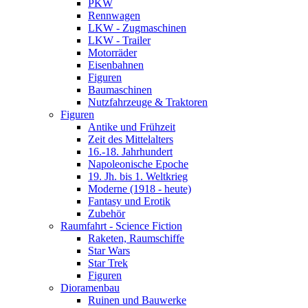
PKW
Rennwagen
LKW - Zugmaschinen
LKW - Trailer
Motorräder
Eisenbahnen
Figuren
Baumaschinen
Nutzfahrzeuge & Traktoren
Figuren
Antike und Frühzeit
Zeit des Mittelalters
16.-18. Jahrhundert
Napoleonische Epoche
19. Jh. bis 1. Weltkrieg
Moderne (1918 - heute)
Fantasy und Erotik
Zubehör
Raumfahrt - Science Fiction
Raketen, Raumschiffe
Star Wars
Star Trek
Figuren
Dioramenbau
Ruinen und Bauwerke