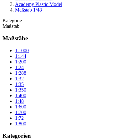
Academy Plastic Model
Maßstab 1/48
Kategorie
Maßstab
Maßstäbe
1:1000
1:144
1:200
1:24
1:288
1:32
1:35
1:350
1:400
1:48
1:600
1:700
1:72
1:800
Kategorien