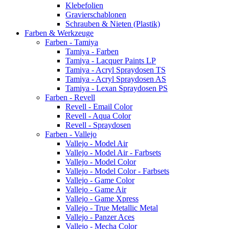
Klebefolien
Gravierschablonen
Schrauben & Nieten (Plastik)
Farben & Werkzeuge
Farben - Tamiya
Tamiya - Farben
Tamiya - Lacquer Paints LP
Tamiya - Acryl Spraydosen TS
Tamiya - Acryl Spraydosen AS
Tamiya - Lexan Spraydosen PS
Farben - Revell
Revell - Email Color
Revell - Aqua Color
Revell - Spraydosen
Farben - Vallejo
Vallejo - Model Air
Vallejo - Model Air - Farbsets
Vallejo - Model Color
Vallejo - Model Color - Farbsets
Vallejo - Game Color
Vallejo - Game Air
Vallejo - Game Xpress
Vallejo - True Metallic Metal
Vallejo - Panzer Aces
Vallejo - Mecha Color