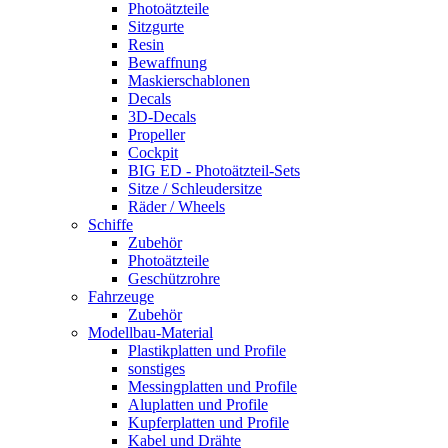
Photoätzteile
Sitzgurte
Resin
Bewaffnung
Maskierschablonen
Decals
3D-Decals
Propeller
Cockpit
BIG ED - Photoätzteil-Sets
Sitze / Schleudersitze
Räder / Wheels
Schiffe
Zubehör
Photoätzteile
Geschützrohre
Fahrzeuge
Zubehör
Modellbau-Material
Plastikplatten und Profile
sonstiges
Messingplatten und Profile
Aluplatten und Profile
Kupferplatten und Profile
Kabel und Drähte