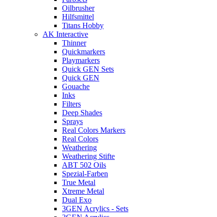
Oilbrusher
Hilfsmittel
Titans Hobby
AK Interactive
Thinner
Quickmarkers
Playmarkers
Quick GEN Sets
Quick GEN
Gouache
Inks
Filters
Deep Shades
Sprays
Real Colors Markers
Real Colors
Weathering
Weathering Stifte
ABT 502 Oils
Spezial-Farben
True Metal
Xtreme Metal
Dual Exo
3GEN Acrylics - Sets