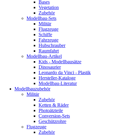
Bases
Vegetation
Zubehör
Modellbau-Sets
Militär
Flugzeuge
Schiffe
Fahrzeuge
Hubschrauber
Raumfahrt
Modellbau-Artikel
Kids - Modellbausätze
Dinosaurier
Leonardo da Vinci - Plastik
Hersteller-Kataloge
Modellbau-Literatur
Modellbauzubehör
Militär
Zubehör
Ketten & Räder
Photoätzteile
Conversion-Sets
Geschützrohre
Flugzeuge
Zubehör