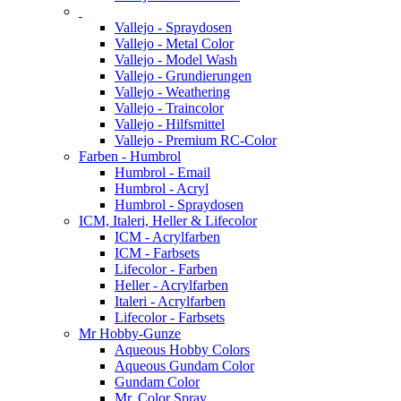
Vallejo - Spraydosen
Vallejo - Metal Color
Vallejo - Model Wash
Vallejo - Grundierungen
Vallejo - Weathering
Vallejo - Traincolor
Vallejo - Hilfsmittel
Vallejo - Premium RC-Color
Farben - Humbrol
Humbrol - Email
Humbrol - Acryl
Humbrol - Spraydosen
ICM, Italeri, Heller & Lifecolor
ICM - Acrylfarben
ICM - Farbsets
Lifecolor - Farben
Heller - Acrylfarben
Italeri - Acrylfarben
Lifecolor - Farbsets
Mr Hobby-Gunze
Aqueous Hobby Colors
Aqueous Gundam Color
Gundam Color
Mr. Color Spray