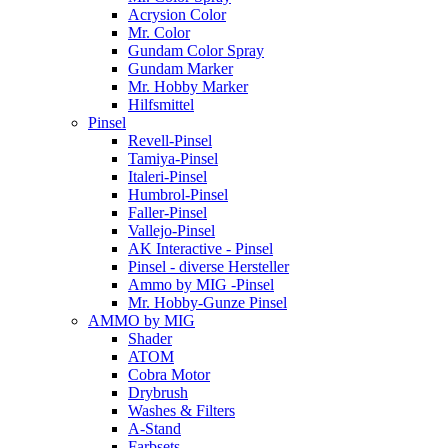
Acrysion Color
Mr. Color
Gundam Color Spray
Gundam Marker
Mr. Hobby Marker
Hilfsmittel
Pinsel
Revell-Pinsel
Tamiya-Pinsel
Italeri-Pinsel
Humbrol-Pinsel
Faller-Pinsel
Vallejo-Pinsel
AK Interactive - Pinsel
Pinsel - diverse Hersteller
Ammo by MIG -Pinsel
Mr. Hobby-Gunze Pinsel
AMMO by MIG
Shader
ATOM
Cobra Motor
Drybrush
Washes & Filters
A-Stand
Farbsets