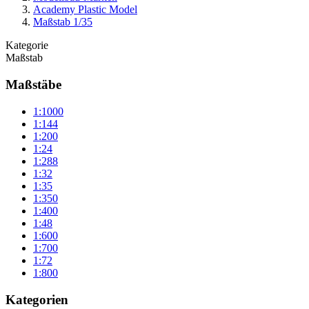
Academy Plastic Model
Maßstab 1/35
Kategorie
Maßstab
Maßstäbe
1:1000
1:144
1:200
1:24
1:288
1:32
1:35
1:350
1:400
1:48
1:600
1:700
1:72
1:800
Kategorien