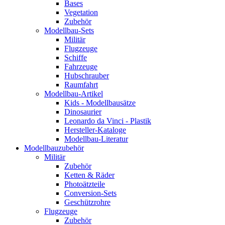
Bases
Vegetation
Zubehör
Modellbau-Sets
Militär
Flugzeuge
Schiffe
Fahrzeuge
Hubschrauber
Raumfahrt
Modellbau-Artikel
Kids - Modellbausätze
Dinosaurier
Leonardo da Vinci - Plastik
Hersteller-Kataloge
Modellbau-Literatur
Modellbauzubehör
Militär
Zubehör
Ketten & Räder
Photoätzteile
Conversion-Sets
Geschützrohre
Flugzeuge
Zubehör