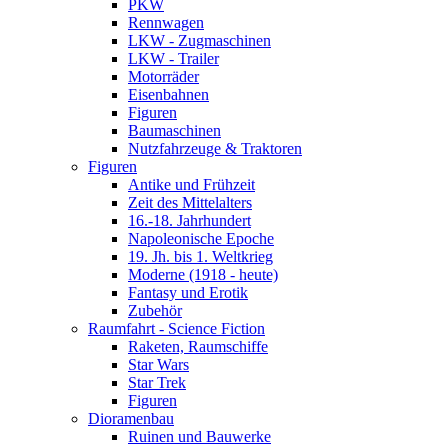
PKW
Rennwagen
LKW - Zugmaschinen
LKW - Trailer
Motorräder
Eisenbahnen
Figuren
Baumaschinen
Nutzfahrzeuge & Traktoren
Figuren
Antike und Frühzeit
Zeit des Mittelalters
16.-18. Jahrhundert
Napoleonische Epoche
19. Jh. bis 1. Weltkrieg
Moderne (1918 - heute)
Fantasy und Erotik
Zubehör
Raumfahrt - Science Fiction
Raketen, Raumschiffe
Star Wars
Star Trek
Figuren
Dioramenbau
Ruinen und Bauwerke