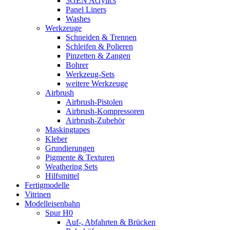
3GEN Acrylics
Panel Liners
Washes
Werkzeuge
Schneiden & Trennen
Schleifen & Polieren
Pinzetten & Zangen
Bohrer
Werkzeug-Sets
weitere Werkzeuge
Airbrush
Airbrush-Pistolen
Airbrush-Kompressoren
Airbrush-Zubehör
Maskingtapes
Kleber
Grundierungen
Pigmente & Texturen
Weathering Sets
Hilfsmittel
Fertigmodelle
Vitrinen
Modelleisenbahn
Spur H0
Auf-, Abfahrten & Brücken