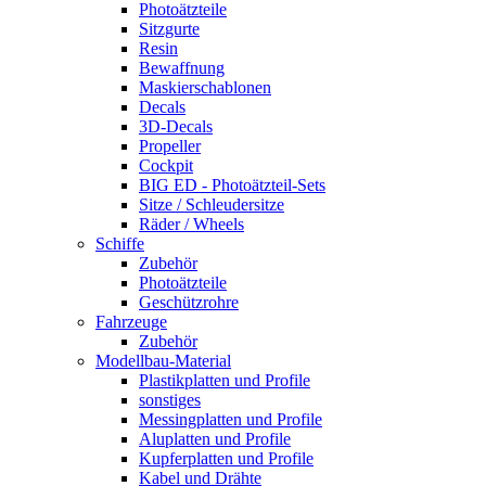
Photoätzteile
Sitzgurte
Resin
Bewaffnung
Maskierschablonen
Decals
3D-Decals
Propeller
Cockpit
BIG ED - Photoätzteil-Sets
Sitze / Schleudersitze
Räder / Wheels
Schiffe
Zubehör
Photoätzteile
Geschützrohre
Fahrzeuge
Zubehör
Modellbau-Material
Plastikplatten und Profile
sonstiges
Messingplatten und Profile
Aluplatten und Profile
Kupferplatten und Profile
Kabel und Drähte