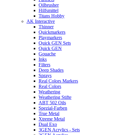
Oilbrusher
Hilfsmittel
Titans Hobby
AK Interactive
Thinner
Quickmarkers
Playmarkers
Quick GEN Sets
Quick GEN
Gouache
Inks
Filters
Deep Shades
Sprays
Real Colors Markers
Real Colors
Weathering
Weathering Stifte
ABT 502 Oils
Spezial-Farben
True Metal
Xtreme Metal
Dual Exo
3GEN Acrylics - Sets