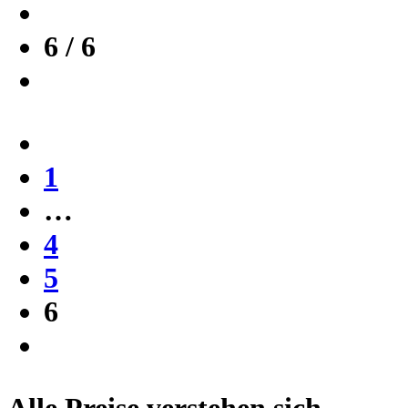
6 / 6
1
…
4
5
6
Alle Preise verstehen sich