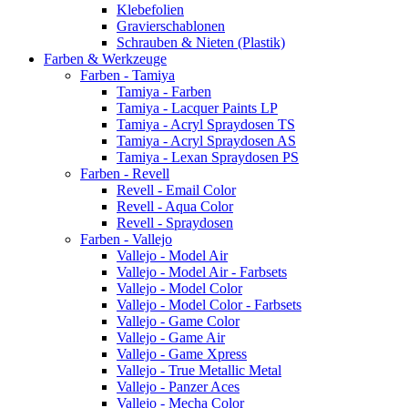
Klebefolien
Gravierschablonen
Schrauben & Nieten (Plastik)
Farben & Werkzeuge
Farben - Tamiya
Tamiya - Farben
Tamiya - Lacquer Paints LP
Tamiya - Acryl Spraydosen TS
Tamiya - Acryl Spraydosen AS
Tamiya - Lexan Spraydosen PS
Farben - Revell
Revell - Email Color
Revell - Aqua Color
Revell - Spraydosen
Farben - Vallejo
Vallejo - Model Air
Vallejo - Model Air - Farbsets
Vallejo - Model Color
Vallejo - Model Color - Farbsets
Vallejo - Game Color
Vallejo - Game Air
Vallejo - Game Xpress
Vallejo - True Metallic Metal
Vallejo - Panzer Aces
Vallejo - Mecha Color