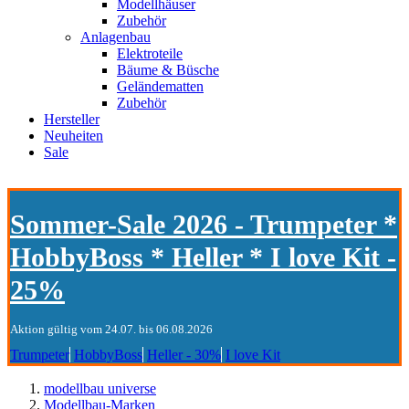
Modellhäuser
Zubehör
Anlagenbau
Elektroteile
Bäume & Büsche
Geländematten
Zubehör
Hersteller
Neuheiten
Sale
Sommer-Sale 2026 - Trumpeter *
HobbyBoss * Heller * I love Kit -
25%
Aktion gültig vom 24.07. bis 06.08.2026
Trumpeter
HobbyBoss
Heller - 30%
I love Kit
modellbau universe
Modellbau-Marken