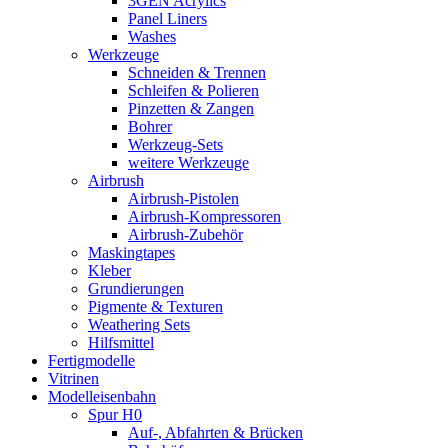
3GEN Acrylics
Panel Liners
Washes
Werkzeuge
Schneiden & Trennen
Schleifen & Polieren
Pinzetten & Zangen
Bohrer
Werkzeug-Sets
weitere Werkzeuge
Airbrush
Airbrush-Pistolen
Airbrush-Kompressoren
Airbrush-Zubehör
Maskingtapes
Kleber
Grundierungen
Pigmente & Texturen
Weathering Sets
Hilfsmittel
Fertigmodelle
Vitrinen
Modelleisenbahn
Spur H0
Auf-, Abfahrten & Brücken