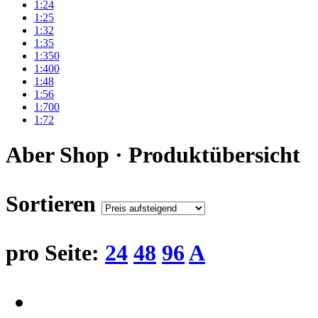
1:24
1:25
1:32
1:35
1:350
1:400
1:48
1:56
1:700
1:72
Aber Shop · Produktübersicht
Sortieren
pro Seite:
24
48
96
A