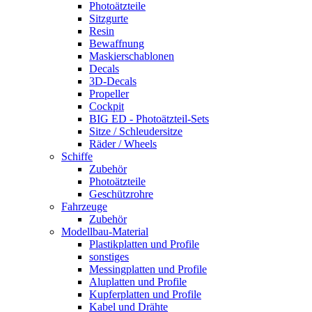
Photoätzteile
Sitzgurte
Resin
Bewaffnung
Maskierschablonen
Decals
3D-Decals
Propeller
Cockpit
BIG ED - Photoätzteil-Sets
Sitze / Schleudersitze
Räder / Wheels
Schiffe
Zubehör
Photoätzteile
Geschützrohre
Fahrzeuge
Zubehör
Modellbau-Material
Plastikplatten und Profile
sonstiges
Messingplatten und Profile
Aluplatten und Profile
Kupferplatten und Profile
Kabel und Drähte