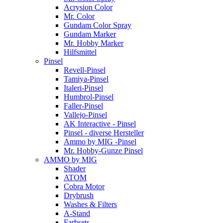
Acrysion Color
Mr. Color
Gundam Color Spray
Gundam Marker
Mr. Hobby Marker
Hilfsmittel
Pinsel
Revell-Pinsel
Tamiya-Pinsel
Italeri-Pinsel
Humbrol-Pinsel
Faller-Pinsel
Vallejo-Pinsel
AK Interactive - Pinsel
Pinsel - diverse Hersteller
Ammo by MIG -Pinsel
Mr. Hobby-Gunze Pinsel
AMMO by MIG
Shader
ATOM
Cobra Motor
Drybrush
Washes & Filters
A-Stand
Farbsets