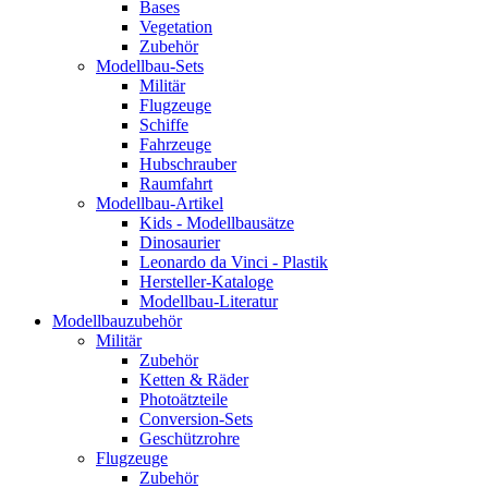
Bases
Vegetation
Zubehör
Modellbau-Sets
Militär
Flugzeuge
Schiffe
Fahrzeuge
Hubschrauber
Raumfahrt
Modellbau-Artikel
Kids - Modellbausätze
Dinosaurier
Leonardo da Vinci - Plastik
Hersteller-Kataloge
Modellbau-Literatur
Modellbauzubehör
Militär
Zubehör
Ketten & Räder
Photoätzteile
Conversion-Sets
Geschützrohre
Flugzeuge
Zubehör