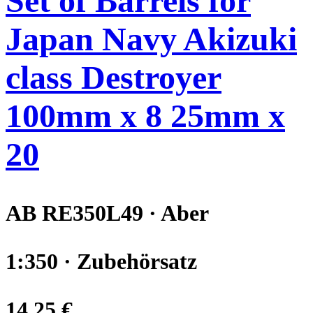
Set of Barrels for
Japan Navy Akizuki
class Destroyer
100mm x 8 25mm x
20
AB RE350L49 · Aber
1:350 · Zubehörsatz
14,25 €