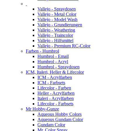
Vallejo - Spraydosen
Vallejo - Metal Color
Vallejo - Model Wash
Vallejo - Grundierungen
Vallejo - Weathering
Vallejo - Traincolor
Vallejo - Hilfsmittel
Vallejo - Premium RC-Color
Farben - Humbrol
Humbrol - Email
Humbrol - Acryl
Humbrol - Spraydosen
ICM, Italeri, Heller & Lifecolor
ICM - Acrylfarben
ICM - Farbsets
Lifecolor - Farben
Heller - Acrylfarben
Italeri - Acrylfarben
Lifecolor - Farbsets
Mr Hobby-Gunze
Aqueous Hobby Colors
Aqueous Gundam Color
Gundam Color
Mr. Color Spray