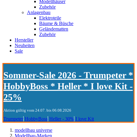
Modellhäuser
Zubehör
Anlagenbau
Elektroteile
Bäume & Büsche
Geländematten
Zubehör
Hersteller
Neuheiten
Sale
Sommer-Sale 2026 - Trumpeter *
HobbyBoss * Heller * I love Kit -
25%
Aktion gültig vom 24.07. bis 06.08.2026
Trumpeter
HobbyBoss
Heller - 30%
I love Kit
modellbau universe
Modellbau-Marken