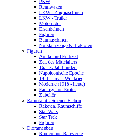
PKW
Rennwagen
LKW - Zugmaschinen
LKW - Trailer
Motorräder
Eisenbahnen
Figuren
Baumaschinen
Nutzfahrzeuge & Traktoren
Figuren
Antike und Frühzeit
Zeit des Mittelalters
16.-18. Jahrhundert
Napoleonische Epoche
19. Jh. bis 1. Weltkrieg
Moderne (1918 - heute)
Fantasy und Erotik
Zubehör
Raumfahrt - Science Fiction
Raketen, Raumschiffe
Star Wars
Star Trek
Figuren
Dioramenbau
Ruinen und Bauwerke