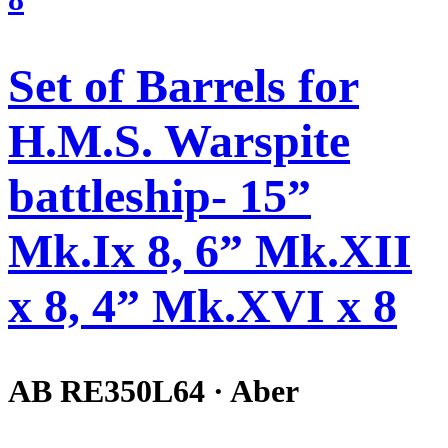
Set of Barrels for
H.M.S. Warspite
battleship- 15”
Mk.Ix 8, 6” Mk.XII
x 8, 4” Mk.XVI x 8
AB RE350L64 · Aber