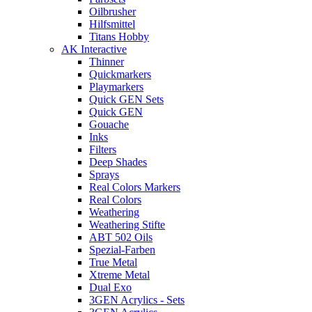
Oilbrusher
Hilfsmittel
Titans Hobby
AK Interactive
Thinner
Quickmarkers
Playmarkers
Quick GEN Sets
Quick GEN
Gouache
Inks
Filters
Deep Shades
Sprays
Real Colors Markers
Real Colors
Weathering
Weathering Stifte
ABT 502 Oils
Spezial-Farben
True Metal
Xtreme Metal
Dual Exo
3GEN Acrylics - Sets