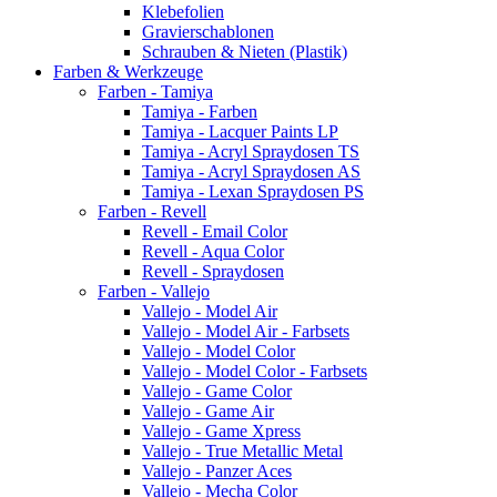
Klebefolien
Gravierschablonen
Schrauben & Nieten (Plastik)
Farben & Werkzeuge
Farben - Tamiya
Tamiya - Farben
Tamiya - Lacquer Paints LP
Tamiya - Acryl Spraydosen TS
Tamiya - Acryl Spraydosen AS
Tamiya - Lexan Spraydosen PS
Farben - Revell
Revell - Email Color
Revell - Aqua Color
Revell - Spraydosen
Farben - Vallejo
Vallejo - Model Air
Vallejo - Model Air - Farbsets
Vallejo - Model Color
Vallejo - Model Color - Farbsets
Vallejo - Game Color
Vallejo - Game Air
Vallejo - Game Xpress
Vallejo - True Metallic Metal
Vallejo - Panzer Aces
Vallejo - Mecha Color