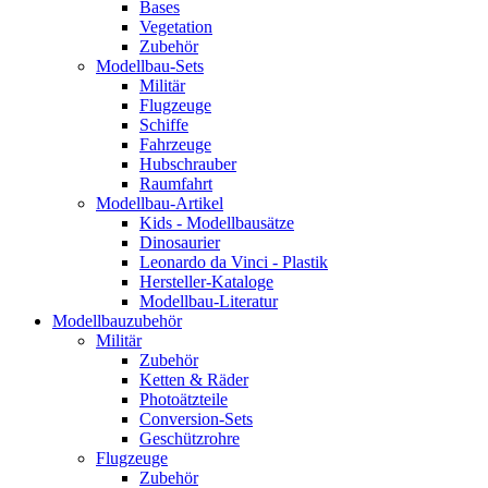
Bases
Vegetation
Zubehör
Modellbau-Sets
Militär
Flugzeuge
Schiffe
Fahrzeuge
Hubschrauber
Raumfahrt
Modellbau-Artikel
Kids - Modellbausätze
Dinosaurier
Leonardo da Vinci - Plastik
Hersteller-Kataloge
Modellbau-Literatur
Modellbauzubehör
Militär
Zubehör
Ketten & Räder
Photoätzteile
Conversion-Sets
Geschützrohre
Flugzeuge
Zubehör