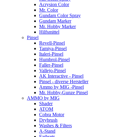
Acrysion Color
Mr. Color
Gundam Color Spray
Gundam Marker
Mr. Hobby Marker
Hilfsmittel
Pinsel
Revell-Pinsel
Tamiya-Pinsel
Italeri-Pinsel
Humbrol-Pinsel
Faller-Pinsel
Vallejo-Pinsel
AK Interactive - Pinsel
Pinsel - diverse Hersteller
Ammo by MIG -Pinsel
Mr. Hobby-Gunze Pinsel
AMMO by MIG
Shader
ATOM
Cobra Motor
Drybrush
Washes & Filters
A-Stand
Farbsets