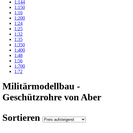
1:144
1:150
1:16
1:200
1:24
1:25
1:32
1:35
1:350
1:400
1:48
1:56
1:700
1:72
Militärmodellbau -
Geschützrohre von Aber
Sortieren