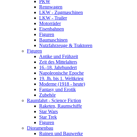
PKW
Rennwagen
LKW - Zugmaschinen
LKW - Trailer
Motorräder
Eisenbahnen
Figuren
Baumaschinen
Nutzfahrzeuge & Traktoren
Figuren
Antike und Frühzeit
Zeit des Mittelalters
16.-18. Jahrhundert
Napoleonische Epoche
19. Jh. bis 1. Weltkrieg
Moderne (1918 - heute)
Fantasy und Erotik
Zubehör
Raumfahrt - Science Fiction
Raketen, Raumschiffe
Star Wars
Star Trek
Figuren
Dioramenbau
Ruinen und Bauwerke