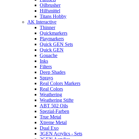
Oilbrusher
Hilfsmittel
Titans Hobby
AK Interactive
Thinner
Quickmarkers
Playmarkers
Quick GEN Sets
Quick GEN
Gouache
Inks
Filters
Deep Shades
Sprays
Real Colors Markers
Real Colors
Weathering
Weathering Stifte
ABT 502 Oils
Spezial-Farben
True Metal
Xtreme Metal
Dual Exo
3GEN Acrylics - Sets