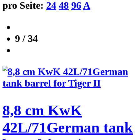
pro Seite:
24
48
96
A
9 / 34
8,8 cm KwK
42L/71German tank