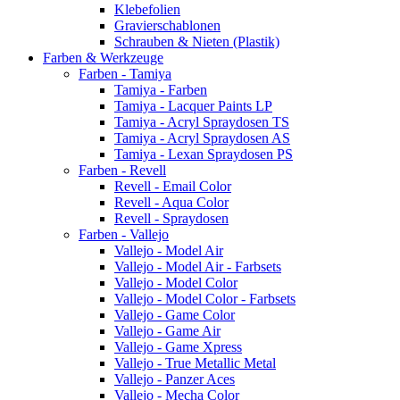
Klebefolien
Gravierschablonen
Schrauben & Nieten (Plastik)
Farben & Werkzeuge
Farben - Tamiya
Tamiya - Farben
Tamiya - Lacquer Paints LP
Tamiya - Acryl Spraydosen TS
Tamiya - Acryl Spraydosen AS
Tamiya - Lexan Spraydosen PS
Farben - Revell
Revell - Email Color
Revell - Aqua Color
Revell - Spraydosen
Farben - Vallejo
Vallejo - Model Air
Vallejo - Model Air - Farbsets
Vallejo - Model Color
Vallejo - Model Color - Farbsets
Vallejo - Game Color
Vallejo - Game Air
Vallejo - Game Xpress
Vallejo - True Metallic Metal
Vallejo - Panzer Aces
Vallejo - Mecha Color