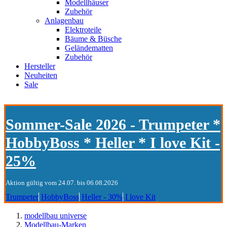
Modellhäuser
Zubehör
Anlagenbau
Elektroteile
Bäume & Büsche
Geländematten
Zubehör
Hersteller
Neuheiten
Sale
Sommer-Sale 2026 - Trumpeter *
HobbyBoss * Heller * I love Kit -
25%
Aktion gültig vom 24.07. bis 06.08.2026
Trumpeter
HobbyBoss
Heller - 30%
I love Kit
modellbau universe
Modellbau-Marken