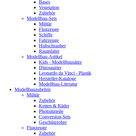
Bases
Vegetation
Zubehör
Modellbau-Sets
Militär
Flugzeuge
Schiffe
Fahrzeuge
Hubschrauber
Raumfahrt
Modellbau-Artikel
Kids - Modellbausätze
Dinosaurier
Leonardo da Vinci - Plastik
Hersteller-Kataloge
Modellbau-Literatur
Modellbauzubehör
Militär
Zubehör
Ketten & Räder
Photoätzteile
Conversion-Sets
Geschützrohre
Flugzeuge
Zubehör