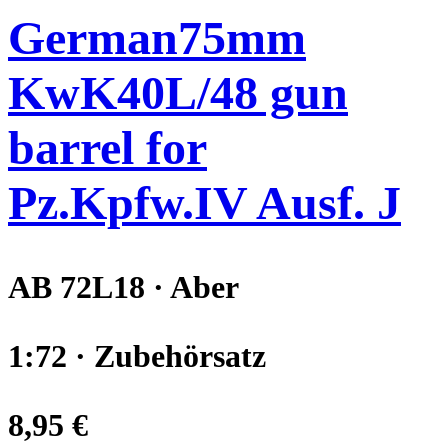
German75mm
KwK40L/48 gun
barrel for
Pz.Kpfw.IV Ausf. J
AB 72L18 · Aber
1:72 · Zubehörsatz
8,95 €