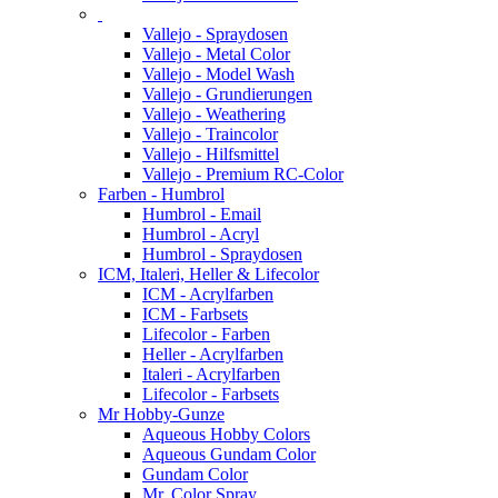
Vallejo - Spraydosen
Vallejo - Metal Color
Vallejo - Model Wash
Vallejo - Grundierungen
Vallejo - Weathering
Vallejo - Traincolor
Vallejo - Hilfsmittel
Vallejo - Premium RC-Color
Farben - Humbrol
Humbrol - Email
Humbrol - Acryl
Humbrol - Spraydosen
ICM, Italeri, Heller & Lifecolor
ICM - Acrylfarben
ICM - Farbsets
Lifecolor - Farben
Heller - Acrylfarben
Italeri - Acrylfarben
Lifecolor - Farbsets
Mr Hobby-Gunze
Aqueous Hobby Colors
Aqueous Gundam Color
Gundam Color
Mr. Color Spray