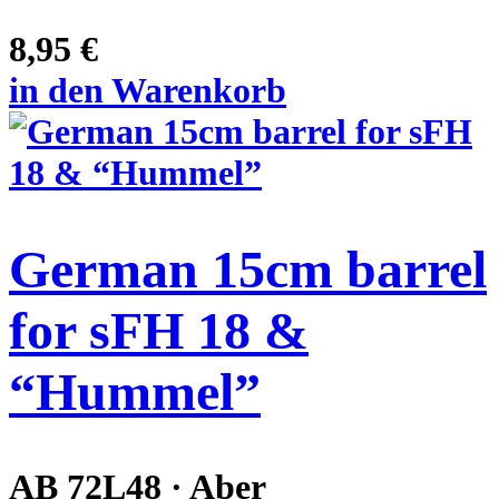
8,95 €
in den Warenkorb
German 15cm barrel
for sFH 18 &
“Hummel”
AB 72L48 · Aber