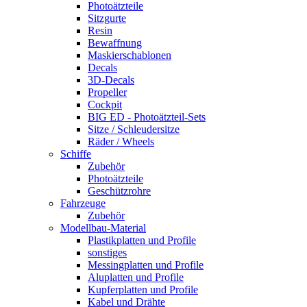
Photoätzteile
Sitzgurte
Resin
Bewaffnung
Maskierschablonen
Decals
3D-Decals
Propeller
Cockpit
BIG ED - Photoätzteil-Sets
Sitze / Schleudersitze
Räder / Wheels
Schiffe
Zubehör
Photoätzteile
Geschützrohre
Fahrzeuge
Zubehör
Modellbau-Material
Plastikplatten und Profile
sonstiges
Messingplatten und Profile
Aluplatten und Profile
Kupferplatten und Profile
Kabel und Drähte