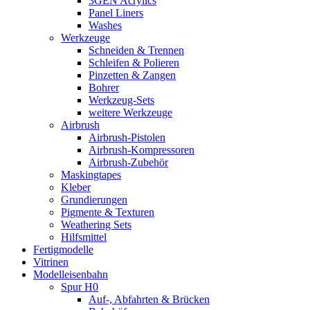
3GEN Acrylics
Panel Liners
Washes
Werkzeuge
Schneiden & Trennen
Schleifen & Polieren
Pinzetten & Zangen
Bohrer
Werkzeug-Sets
weitere Werkzeuge
Airbrush
Airbrush-Pistolen
Airbrush-Kompressoren
Airbrush-Zubehör
Maskingtapes
Kleber
Grundierungen
Pigmente & Texturen
Weathering Sets
Hilfsmittel
Fertigmodelle
Vitrinen
Modelleisenbahn
Spur H0
Auf-, Abfahrten & Brücken