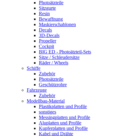
Photoätzteile
Sitzgurte
Resin
Bewaffnung
Maskierschablonen
Decals
3D-Decals
Propeller
Cockpit
BIG ED - Photoätzteil-Sets
Sitze / Schleudersitze
Räder / Wheels
Schiffe
Zubehör
Photoätzteile
Geschützrohre
Fahrzeuge
Zubehör
Modellbau-Material
Plastikplatten und Profile
sonstiges
Messingplatten und Profile
Aluplatten und Profile
Kupferplatten und Profile
Kabel und Drähte