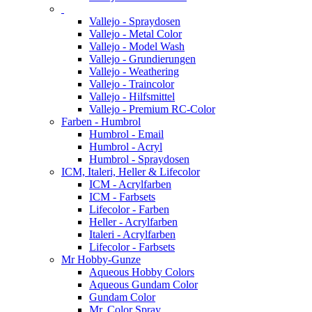
Vallejo - Spraydosen
Vallejo - Metal Color
Vallejo - Model Wash
Vallejo - Grundierungen
Vallejo - Weathering
Vallejo - Traincolor
Vallejo - Hilfsmittel
Vallejo - Premium RC-Color
Farben - Humbrol
Humbrol - Email
Humbrol - Acryl
Humbrol - Spraydosen
ICM, Italeri, Heller & Lifecolor
ICM - Acrylfarben
ICM - Farbsets
Lifecolor - Farben
Heller - Acrylfarben
Italeri - Acrylfarben
Lifecolor - Farbsets
Mr Hobby-Gunze
Aqueous Hobby Colors
Aqueous Gundam Color
Gundam Color
Mr. Color Spray