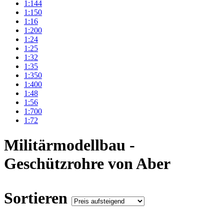
1:144
1:150
1:16
1:200
1:24
1:25
1:32
1:35
1:350
1:400
1:48
1:56
1:700
1:72
Militärmodellbau -
Geschützrohre von Aber
Sortieren