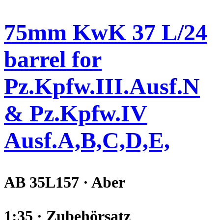
75mm KwK 37 L/24
barrel for
Pz.Kpfw.III.Ausf.N
& Pz.Kpfw.IV
Ausf.A,B,C,D,E,
AB 35L157 · Aber
1:35 · Zubehörsatz