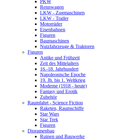
PKW
Rennwagen
LKW - Zugmaschinen
LKW - Trailer
Motorräder
Eisenbahnen
Figuren
Baumaschinen
Nutzfahrzeuge & Traktoren
Figuren
Antike und Frühzeit
Zeit des Mittelalters
16.-18. Jahrhundert
Napoleonische Epoche
19. Jh. bis 1. Weltkrieg
Moderne (1918 - heute)
Fantasy und Erotik
Zubehör
Raumfahrt - Science Fiction
Raketen, Raumschiffe
Star Wars
Star Trek
Figuren
Dioramenbau
Ruinen und Bauwerke