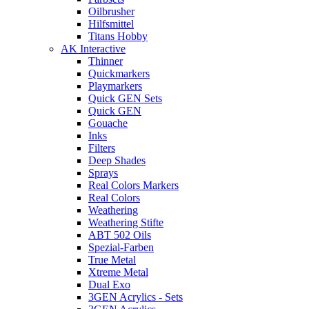
Oilbrusher
Hilfsmittel
Titans Hobby
AK Interactive
Thinner
Quickmarkers
Playmarkers
Quick GEN Sets
Quick GEN
Gouache
Inks
Filters
Deep Shades
Sprays
Real Colors Markers
Real Colors
Weathering
Weathering Stifte
ABT 502 Oils
Spezial-Farben
True Metal
Xtreme Metal
Dual Exo
3GEN Acrylics - Sets