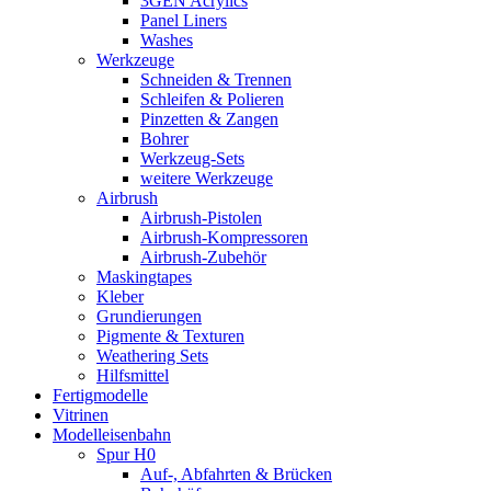
3GEN Acrylics
Panel Liners
Washes
Werkzeuge
Schneiden & Trennen
Schleifen & Polieren
Pinzetten & Zangen
Bohrer
Werkzeug-Sets
weitere Werkzeuge
Airbrush
Airbrush-Pistolen
Airbrush-Kompressoren
Airbrush-Zubehör
Maskingtapes
Kleber
Grundierungen
Pigmente & Texturen
Weathering Sets
Hilfsmittel
Fertigmodelle
Vitrinen
Modelleisenbahn
Spur H0
Auf-, Abfahrten & Brücken