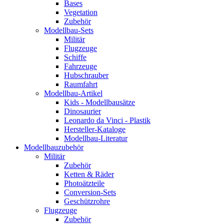
Bases
Vegetation
Zubehör
Modellbau-Sets
Militär
Flugzeuge
Schiffe
Fahrzeuge
Hubschrauber
Raumfahrt
Modellbau-Artikel
Kids - Modellbausätze
Dinosaurier
Leonardo da Vinci - Plastik
Hersteller-Kataloge
Modellbau-Literatur
Modellbauzubehör
Militär
Zubehör
Ketten & Räder
Photoätzteile
Conversion-Sets
Geschützrohre
Flugzeuge
Zubehör