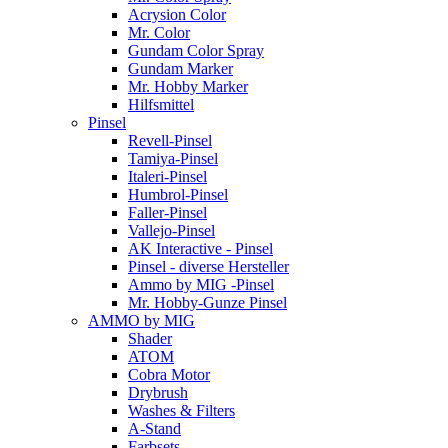
Acrysion Color
Mr. Color
Gundam Color Spray
Gundam Marker
Mr. Hobby Marker
Hilfsmittel
Pinsel
Revell-Pinsel
Tamiya-Pinsel
Italeri-Pinsel
Humbrol-Pinsel
Faller-Pinsel
Vallejo-Pinsel
AK Interactive - Pinsel
Pinsel - diverse Hersteller
Ammo by MIG -Pinsel
Mr. Hobby-Gunze Pinsel
AMMO by MIG
Shader
ATOM
Cobra Motor
Drybrush
Washes & Filters
A-Stand
Farbsets