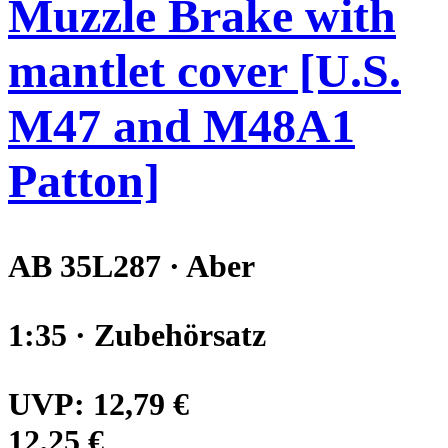
Muzzle Brake with
mantlet cover [U.S.
M47 and M48A1
Patton]
AB 35L287 · Aber
1:35 · Zubehörsatz
UVP:
12,79 €
12,25 €