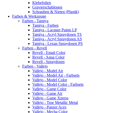
Klebefolien
Gravierschablonen
Schrauben & Nieten (Plastik)
Farben & Werkzeuge
Farben - Tamiya
Tamiya - Farben
Tamiya - Lacquer Paints LP
Tamiya - Acryl Spraydosen TS
Tamiya - Acryl Spraydosen AS
Tamiya - Lexan Spraydosen PS
Farben - Revell
Revell - Email Color
Revell - Aqua Color
Revell - Spraydosen
Farben - Vallejo
Vallejo - Model Air
Vallejo - Model Air - Farbsets
Vallejo - Model Color
Vallejo - Model Color - Farbsets
Vallejo - Game Color
Vallejo - Game Air
Vallejo - Game Xpress
Vallejo - True Metallic Metal
Vallejo - Panzer Aces
Vallejo - Mecha Color