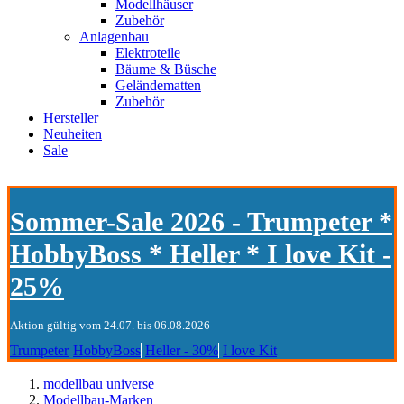
Modellhäuser
Zubehör
Anlagenbau
Elektroteile
Bäume & Büsche
Geländematten
Zubehör
Hersteller
Neuheiten
Sale
Sommer-Sale 2026 - Trumpeter *
HobbyBoss * Heller * I love Kit -
25%
Aktion gültig vom 24.07. bis 06.08.2026
Trumpeter
HobbyBoss
Heller - 30%
I love Kit
modellbau universe
Modellbau-Marken