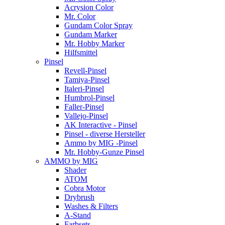
Acrysion Color
Mr. Color
Gundam Color Spray
Gundam Marker
Mr. Hobby Marker
Hilfsmittel
Pinsel
Revell-Pinsel
Tamiya-Pinsel
Italeri-Pinsel
Humbrol-Pinsel
Faller-Pinsel
Vallejo-Pinsel
AK Interactive - Pinsel
Pinsel - diverse Hersteller
Ammo by MIG -Pinsel
Mr. Hobby-Gunze Pinsel
AMMO by MIG
Shader
ATOM
Cobra Motor
Drybrush
Washes & Filters
A-Stand
Farbsets