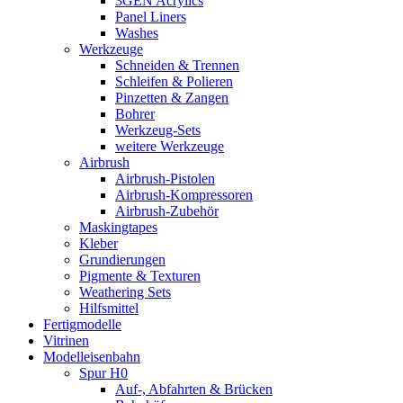
3GEN Acrylics
Panel Liners
Washes
Werkzeuge
Schneiden & Trennen
Schleifen & Polieren
Pinzetten & Zangen
Bohrer
Werkzeug-Sets
weitere Werkzeuge
Airbrush
Airbrush-Pistolen
Airbrush-Kompressoren
Airbrush-Zubehör
Maskingtapes
Kleber
Grundierungen
Pigmente & Texturen
Weathering Sets
Hilfsmittel
Fertigmodelle
Vitrinen
Modelleisenbahn
Spur H0
Auf-, Abfahrten & Brücken