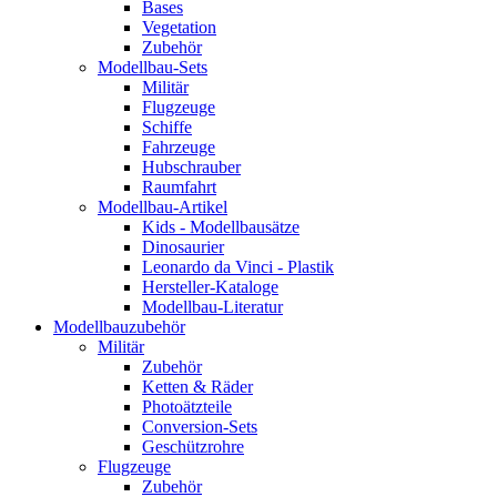
Bases
Vegetation
Zubehör
Modellbau-Sets
Militär
Flugzeuge
Schiffe
Fahrzeuge
Hubschrauber
Raumfahrt
Modellbau-Artikel
Kids - Modellbausätze
Dinosaurier
Leonardo da Vinci - Plastik
Hersteller-Kataloge
Modellbau-Literatur
Modellbauzubehör
Militär
Zubehör
Ketten & Räder
Photoätzteile
Conversion-Sets
Geschützrohre
Flugzeuge
Zubehör