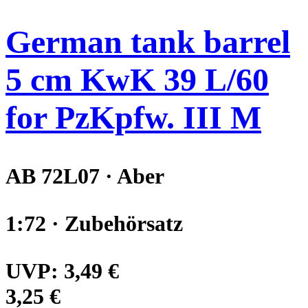
German tank barrel
5 cm KwK 39 L/60
for PzKpfw. III M
AB 72L07 · Aber
1:72 · Zubehörsatz
UVP:
3,49 €
3,25 €