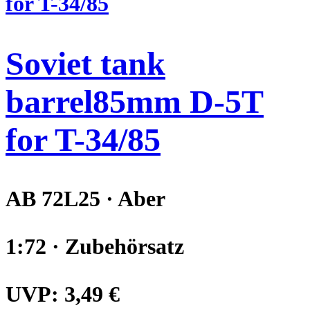
Soviet tank
barrel85mm D-5T
for T-34/85
AB 72L25 · Aber
1:72 · Zubehörsatz
UVP:
3,49 €