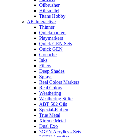
Oilbrusher
Hilfsmittel
Titans Hobby
AK Interactive
Thinner
Quickmarkers
Playmarkers
Quick GEN Sets
Quick GEN
Gouache
Inks
Filters
Deep Shades
Sprays
Real Colors Markers
Real Colors
Weathering
Weathering Stifte
ABT 502 Oils
Spezial-Farben
True Metal
Xtreme Metal
Dual Exo
3GEN Acrylics - Sets