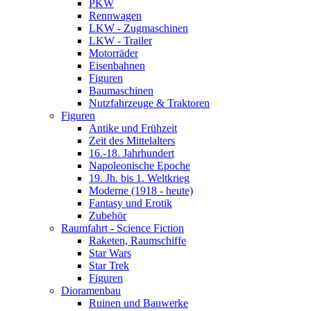
PKW
Rennwagen
LKW - Zugmaschinen
LKW - Trailer
Motorräder
Eisenbahnen
Figuren
Baumaschinen
Nutzfahrzeuge & Traktoren
Figuren
Antike und Frühzeit
Zeit des Mittelalters
16.-18. Jahrhundert
Napoleonische Epoche
19. Jh. bis 1. Weltkrieg
Moderne (1918 - heute)
Fantasy und Erotik
Zubehör
Raumfahrt - Science Fiction
Raketen, Raumschiffe
Star Wars
Star Trek
Figuren
Dioramenbau
Ruinen und Bauwerke