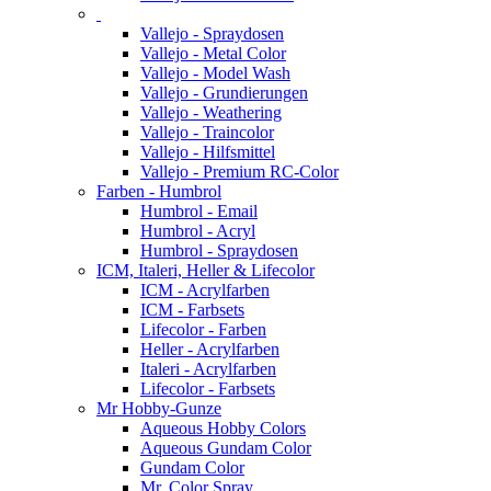
Vallejo - Spraydosen
Vallejo - Metal Color
Vallejo - Model Wash
Vallejo - Grundierungen
Vallejo - Weathering
Vallejo - Traincolor
Vallejo - Hilfsmittel
Vallejo - Premium RC-Color
Farben - Humbrol
Humbrol - Email
Humbrol - Acryl
Humbrol - Spraydosen
ICM, Italeri, Heller & Lifecolor
ICM - Acrylfarben
ICM - Farbsets
Lifecolor - Farben
Heller - Acrylfarben
Italeri - Acrylfarben
Lifecolor - Farbsets
Mr Hobby-Gunze
Aqueous Hobby Colors
Aqueous Gundam Color
Gundam Color
Mr. Color Spray