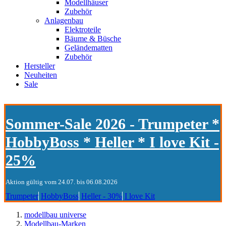
Modellhäuser
Zubehör
Anlagenbau
Elektroteile
Bäume & Büsche
Geländematten
Zubehör
Hersteller
Neuheiten
Sale
Sommer-Sale 2026 - Trumpeter *
HobbyBoss * Heller * I love Kit -
25%
Aktion gültig vom 24.07. bis 06.08.2026
Trumpeter
HobbyBoss
Heller - 30%
I love Kit
modellbau universe
Modellbau-Marken