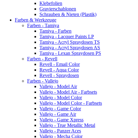
Klebefolien
Gravierschablonen
Schrauben & Nieten (Plastik)
Farben & Werkzeuge
Farben - Tamiya
Tamiya - Farben
Tamiya - Lacquer Paints LP
Tamiya - Acryl Spraydosen TS
Tamiya - Acryl Spraydosen AS
Tamiya - Lexan Spraydosen PS
Farben - Revell
Revell - Email Color
Revell - Aqua Color
Revell - Spraydosen
Farben - Vallejo
Vallejo - Model Air
Vallejo - Model Air - Farbsets
Vallejo - Model Color
Vallejo - Model Color - Farbsets
Vallejo - Game Color
Vallejo - Game Air
Vallejo - Game Xpress
Vallejo - True Metallic Metal
Vallejo - Panzer Aces
Vallejo - Mecha Color