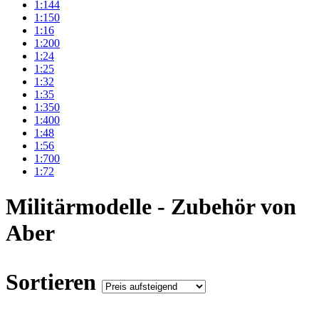
1:144
1:150
1:16
1:200
1:24
1:25
1:32
1:35
1:350
1:400
1:48
1:56
1:700
1:72
Militärmodelle - Zubehör von
Aber
Sortieren