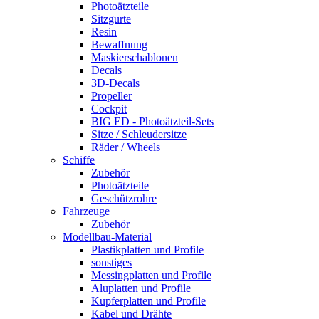
Photoätzteile
Sitzgurte
Resin
Bewaffnung
Maskierschablonen
Decals
3D-Decals
Propeller
Cockpit
BIG ED - Photoätzteil-Sets
Sitze / Schleudersitze
Räder / Wheels
Schiffe
Zubehör
Photoätzteile
Geschützrohre
Fahrzeuge
Zubehör
Modellbau-Material
Plastikplatten und Profile
sonstiges
Messingplatten und Profile
Aluplatten und Profile
Kupferplatten und Profile
Kabel und Drähte