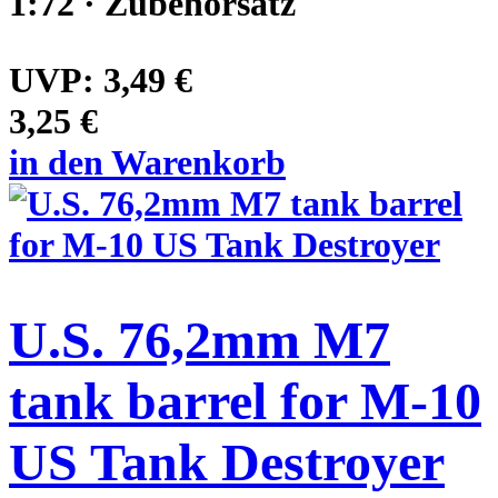
1:72 · Zubehörsatz
UVP:
3,49 €
3,25 €
in den Warenkorb
U.S. 76,2mm M7
tank barrel for M-10
US Tank Destroyer