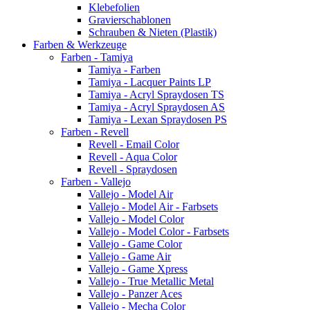
Klebefolien
Gravierschablonen
Schrauben & Nieten (Plastik)
Farben & Werkzeuge
Farben - Tamiya
Tamiya - Farben
Tamiya - Lacquer Paints LP
Tamiya - Acryl Spraydosen TS
Tamiya - Acryl Spraydosen AS
Tamiya - Lexan Spraydosen PS
Farben - Revell
Revell - Email Color
Revell - Aqua Color
Revell - Spraydosen
Farben - Vallejo
Vallejo - Model Air
Vallejo - Model Air - Farbsets
Vallejo - Model Color
Vallejo - Model Color - Farbsets
Vallejo - Game Color
Vallejo - Game Air
Vallejo - Game Xpress
Vallejo - True Metallic Metal
Vallejo - Panzer Aces
Vallejo - Mecha Color