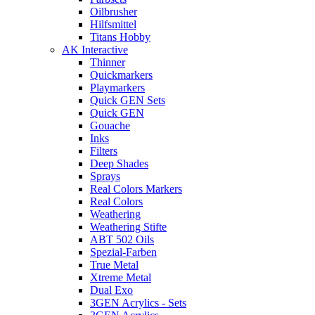
Oilbrusher
Hilfsmittel
Titans Hobby
AK Interactive
Thinner
Quickmarkers
Playmarkers
Quick GEN Sets
Quick GEN
Gouache
Inks
Filters
Deep Shades
Sprays
Real Colors Markers
Real Colors
Weathering
Weathering Stifte
ABT 502 Oils
Spezial-Farben
True Metal
Xtreme Metal
Dual Exo
3GEN Acrylics - Sets