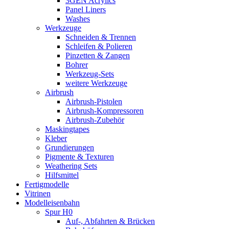
3GEN Acrylics
Panel Liners
Washes
Werkzeuge
Schneiden & Trennen
Schleifen & Polieren
Pinzetten & Zangen
Bohrer
Werkzeug-Sets
weitere Werkzeuge
Airbrush
Airbrush-Pistolen
Airbrush-Kompressoren
Airbrush-Zubehör
Maskingtapes
Kleber
Grundierungen
Pigmente & Texturen
Weathering Sets
Hilfsmittel
Fertigmodelle
Vitrinen
Modelleisenbahn
Spur H0
Auf-, Abfahrten & Brücken