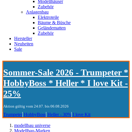
Modellhäuser
Zubehör
Anlagenbau
Elektroteile
Bäume & Büsche
Geländematten
Zubehör
Hersteller
Neuheiten
Sale
Sommer-Sale 2026 - Trumpeter *
HobbyBoss * Heller * I love Kit -
25%
Aktion gültig vom 24.07. bis 06.08.2026
Trumpeter
HobbyBoss
Heller - 30%
I love Kit
modellbau universe
Modellbau-Marken