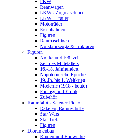
PKW
Rennwagen
LKW - Zugmaschinen
LKW - Trailer
Motorräder
Eisenbahnen
Figuren
Baumaschinen
Nutzfahrzeuge & Traktoren
Figuren
Antike und Frühzeit
Zeit des Mittelalters
16.-18. Jahrhundert
Napoleonische Epoche
19. Jh. bis 1. Weltkrieg
Moderne (1918 - heute)
Fantasy und Erotik
Zubehör
Raumfahrt - Science Fiction
Raketen, Raumschiffe
Star Wars
Star Trek
Figuren
Dioramenbau
Ruinen und Bauwerke