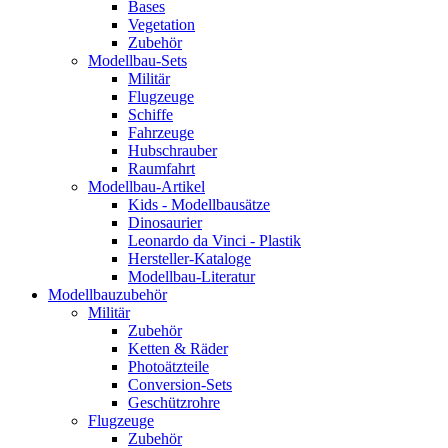
Bases
Vegetation
Zubehör
Modellbau-Sets
Militär
Flugzeuge
Schiffe
Fahrzeuge
Hubschrauber
Raumfahrt
Modellbau-Artikel
Kids - Modellbausätze
Dinosaurier
Leonardo da Vinci - Plastik
Hersteller-Kataloge
Modellbau-Literatur
Modellbauzubehör
Militär
Zubehör
Ketten & Räder
Photoätzteile
Conversion-Sets
Geschützrohre
Flugzeuge
Zubehör