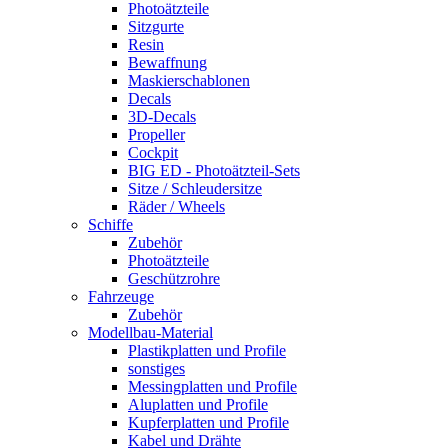
Photoätzteile
Sitzgurte
Resin
Bewaffnung
Maskierschablonen
Decals
3D-Decals
Propeller
Cockpit
BIG ED - Photoätzteil-Sets
Sitze / Schleudersitze
Räder / Wheels
Schiffe
Zubehör
Photoätzteile
Geschützrohre
Fahrzeuge
Zubehör
Modellbau-Material
Plastikplatten und Profile
sonstiges
Messingplatten und Profile
Aluplatten und Profile
Kupferplatten und Profile
Kabel und Drähte