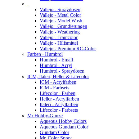
Vallejo - Spraydosen
Vallejo - Metal Color
Vallejo - Model Wash
Vallejo - Grundierungen
Vallejo - Weathering
Vallejo - Traincolor
Vallejo - Hilfsmittel
Vallejo - Premium RC-Color
Farben - Humbrol
Humbrol - Email
Humbrol - Acryl
Humbrol - Spraydosen
ICM, Italeri, Heller & Lifecolor
ICM - Acrylfarben
ICM - Farbsets
Lifecolor - Farben
Heller - Acrylfarben
Italeri - Acrylfarben
Lifecolor - Farbsets
Mr Hobby-Gunze
Aqueous Hobby Colors
Aqueous Gundam Color
Gundam Color
Mr. Color Spray