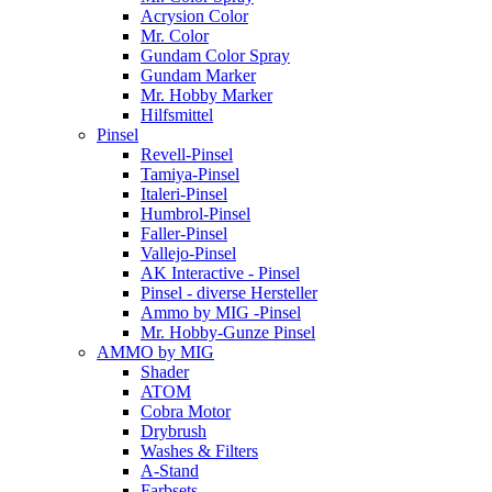
Acrysion Color
Mr. Color
Gundam Color Spray
Gundam Marker
Mr. Hobby Marker
Hilfsmittel
Pinsel
Revell-Pinsel
Tamiya-Pinsel
Italeri-Pinsel
Humbrol-Pinsel
Faller-Pinsel
Vallejo-Pinsel
AK Interactive - Pinsel
Pinsel - diverse Hersteller
Ammo by MIG -Pinsel
Mr. Hobby-Gunze Pinsel
AMMO by MIG
Shader
ATOM
Cobra Motor
Drybrush
Washes & Filters
A-Stand
Farbsets