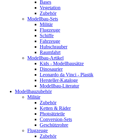
Bases
Vegetation
Zubehör
Modellbau-Sets
Militär
Flugzeuge
Schiffe
Fahrzeuge
Hubschrauber
Raumfahrt
Modellbau-Artikel
Kids - Modellbausätze
Dinosaurier
Leonardo da Vinci - Plastik
Hersteller-Kataloge
Modellbau-Literatur
Modellbauzubehör
Militär
Zubehör
Ketten & Räder
Photoätzteile
Conversion-Sets
Geschützrohre
Flugzeuge
Zubehör