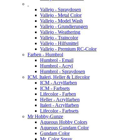
Vallejo - Spraydosen
Vallejo - Metal Color
Vallejo - Model Wash
Vallejo - Grundierungen
Vallejo - Weathering
Vallejo - Traincolor
Vallejo - Hilfsmittel
Vallejo - Premium RC-Color
Farben - Humbrol
Humbrol - Email
Humbrol - Acryl
Humbrol - Spraydosen
ICM, Italeri, Heller & Lifecolor
ICM - Acrylfarben
ICM - Farbsets
Lifecolor - Farben
Heller - Acrylfarben
Italeri - Acrylfarben
Lifecolor - Farbsets
Mr Hobby-Gunze
Aqueous Hobby Colors
Aqueous Gundam Color
Gundam Color
Mr. Color Spray