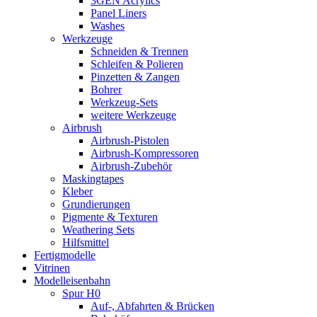
3GEN Acrylics
Panel Liners
Washes
Werkzeuge
Schneiden & Trennen
Schleifen & Polieren
Pinzetten & Zangen
Bohrer
Werkzeug-Sets
weitere Werkzeuge
Airbrush
Airbrush-Pistolen
Airbrush-Kompressoren
Airbrush-Zubehör
Maskingtapes
Kleber
Grundierungen
Pigmente & Texturen
Weathering Sets
Hilfsmittel
Fertigmodelle
Vitrinen
Modelleisenbahn
Spur H0
Auf-, Abfahrten & Brücken