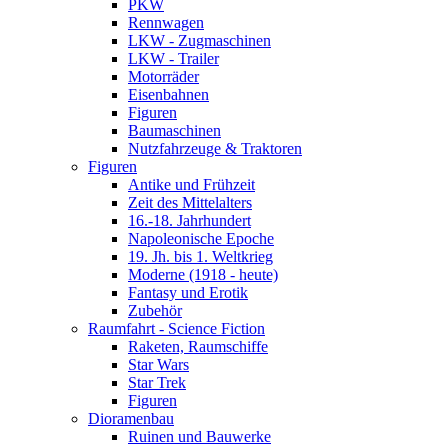
PKW
Rennwagen
LKW - Zugmaschinen
LKW - Trailer
Motorräder
Eisenbahnen
Figuren
Baumaschinen
Nutzfahrzeuge & Traktoren
Figuren
Antike und Frühzeit
Zeit des Mittelalters
16.-18. Jahrhundert
Napoleonische Epoche
19. Jh. bis 1. Weltkrieg
Moderne (1918 - heute)
Fantasy und Erotik
Zubehör
Raumfahrt - Science Fiction
Raketen, Raumschiffe
Star Wars
Star Trek
Figuren
Dioramenbau
Ruinen und Bauwerke