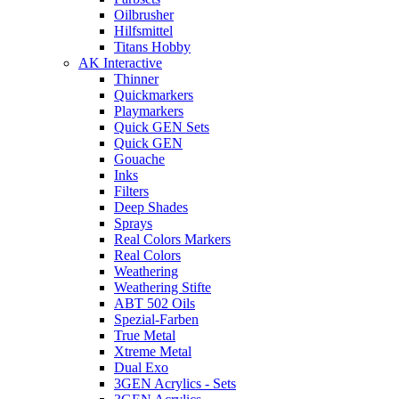
Oilbrusher
Hilfsmittel
Titans Hobby
AK Interactive
Thinner
Quickmarkers
Playmarkers
Quick GEN Sets
Quick GEN
Gouache
Inks
Filters
Deep Shades
Sprays
Real Colors Markers
Real Colors
Weathering
Weathering Stifte
ABT 502 Oils
Spezial-Farben
True Metal
Xtreme Metal
Dual Exo
3GEN Acrylics - Sets