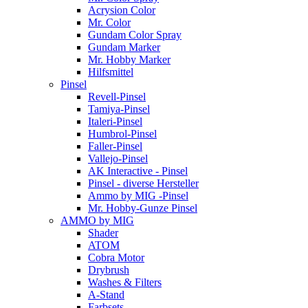
Acrysion Color
Mr. Color
Gundam Color Spray
Gundam Marker
Mr. Hobby Marker
Hilfsmittel
Pinsel
Revell-Pinsel
Tamiya-Pinsel
Italeri-Pinsel
Humbrol-Pinsel
Faller-Pinsel
Vallejo-Pinsel
AK Interactive - Pinsel
Pinsel - diverse Hersteller
Ammo by MIG -Pinsel
Mr. Hobby-Gunze Pinsel
AMMO by MIG
Shader
ATOM
Cobra Motor
Drybrush
Washes & Filters
A-Stand
Farbsets