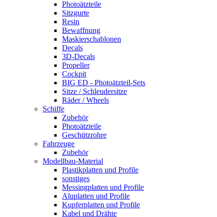
Photoätzteile
Sitzgurte
Resin
Bewaffnung
Maskierschablonen
Decals
3D-Decals
Propeller
Cockpit
BIG ED - Photoätzteil-Sets
Sitze / Schleudersitze
Räder / Wheels
Schiffe
Zubehör
Photoätzteile
Geschützrohre
Fahrzeuge
Zubehör
Modellbau-Material
Plastikplatten und Profile
sonstiges
Messingplatten und Profile
Aluplatten und Profile
Kupferplatten und Profile
Kabel und Drähte