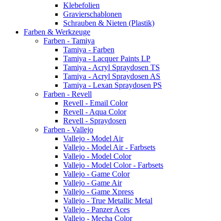
Klebefolien
Gravierschablonen
Schrauben & Nieten (Plastik)
Farben & Werkzeuge
Farben - Tamiya
Tamiya - Farben
Tamiya - Lacquer Paints LP
Tamiya - Acryl Spraydosen TS
Tamiya - Acryl Spraydosen AS
Tamiya - Lexan Spraydosen PS
Farben - Revell
Revell - Email Color
Revell - Aqua Color
Revell - Spraydosen
Farben - Vallejo
Vallejo - Model Air
Vallejo - Model Air - Farbsets
Vallejo - Model Color
Vallejo - Model Color - Farbsets
Vallejo - Game Color
Vallejo - Game Air
Vallejo - Game Xpress
Vallejo - True Metallic Metal
Vallejo - Panzer Aces
Vallejo - Mecha Color